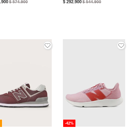
.900
$ 292.900
$ 574.900
$ 544.900
%
-42%