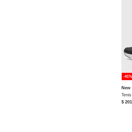
37½
38
38½
39
39½
40
41
42
42½
-41
43
New 
43½
44
$ 201