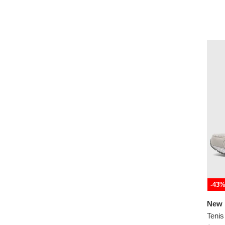
-43
New 