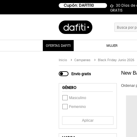
Cupón: DAFITI10
30 Días de
GRATIS
OFERTAS DAFITI
MUJER
Inicio
Campanas
Black Friday Junio 2026
New Ba
Envío gratis
Ordenar 
GÉNERO
Masculino
Femenino
Aplicar