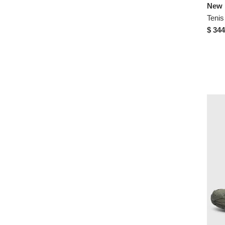
New 
$ 344