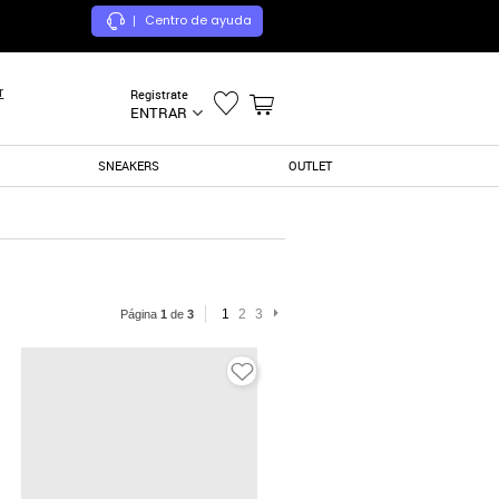
Centro de ayuda
|
r
Registrate
ENTRAR
SNEAKERS
OUTLET
1
2
3
Página
1
de
3