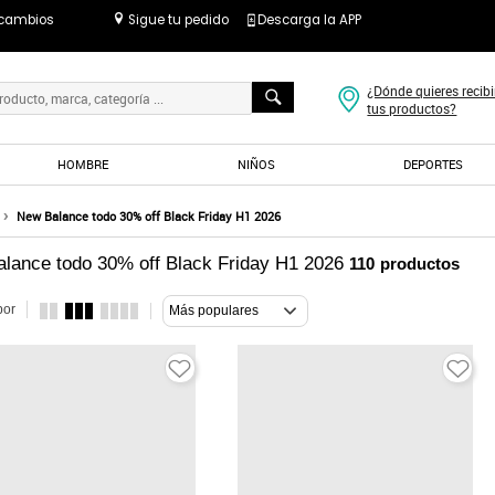
 cambios
Sigue tu pedido
Descarga la APP
¿Dónde quieres recibi
tus productos?
HOMBRE
NIÑOS
DEPORTES
New Balance todo 30% off Black Friday H1 2026
lance todo 30% off Black Friday H1 2026
110
productos
por
Más populares