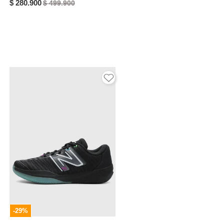
$ 280.900
$ 499.900
-29%