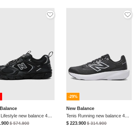
%
-29%
Balance
New Balance
Tenis Lifestyle new balance 408 Negro
Tenis Running new balance 413 Negro
.900
$ 223.900
$ 574.900
$ 314.900