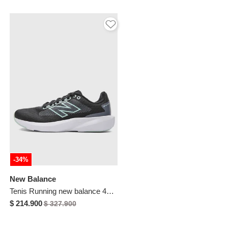
-34%
New Balance
Tenis Running new balance 413 Negro
$ 214.900
$ 327.900