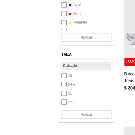
Azul
Rojo
Amarillo
Beige
Aplicar
Café
Gris
TALLA
Lila
-38
Calzado
Marrón
New 
Naranja
34
Plateado
34½
$ 204
Rosa
35
Verde
35½
36
Aplicar
36½
37