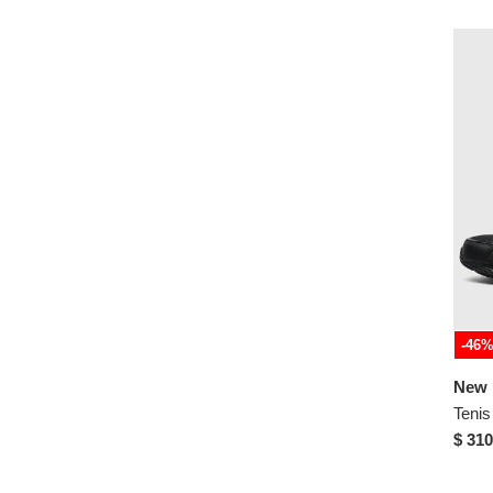
-46
New 
$ 310