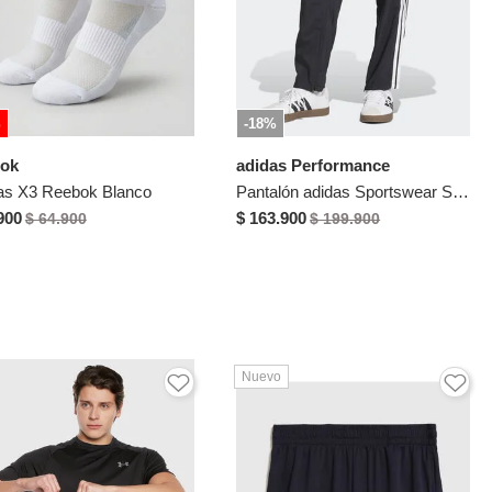
%
-18%
ok
adidas Performance
as X3 Reebok Blanco
Pantalón adidas Sportswear Stanford Essentials Negro
900
$ 163.900
$ 64.900
$ 199.900
Nuevo