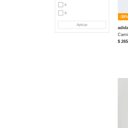
6
Swimsuit
8
TREME
-30
10
Under Armour
Aplicar
adid
XS
Vans
S
$ 265
M
L
XL
XXL
2XL
38
39
40
41
42