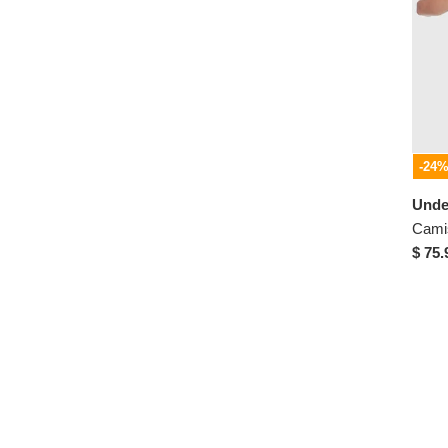
30
32
32/32
34
34-32
36
-24
38
Unde
39-43
40
$ 75.
42
44
46
48
50