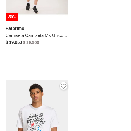
-50%
Patprimo
Camiseta Camiseta Ms Unicolor Con Espalda Texturizada Para Hombre Verde Patprimo
$ 19.950
$ 39.900