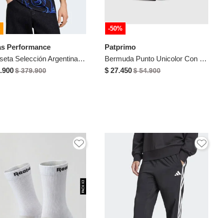
%
-50%
as Performance
Patprimo
Camiseta Selección Argentina adidas Originals Visitante 26 Negro
Bermuda Punto Unicolor Con Bolsillos Para Hombre Negro Patprimo
.900
$ 27.450
$ 379.900
$ 54.900