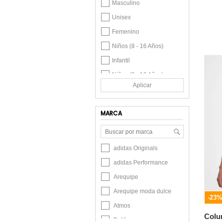
Masculino
Unisex
Femenino
Niños (8 - 16 Años)
Infantil
Niñas (8 - 16 Años)
Aplicar
MARCA
adidas Originals
adidas Performance
Arequipe
Arequipe moda dulce
-23
Atmos
Colu
Belife