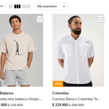
por
Más populares
%
-23%
Balance
Columbia
Camiseta new balance Hoops Player Beige
Camisa Blanco Columbia Tamiami Ii Ss
.900
$ 229.900
$ 149.900
$ 299.900