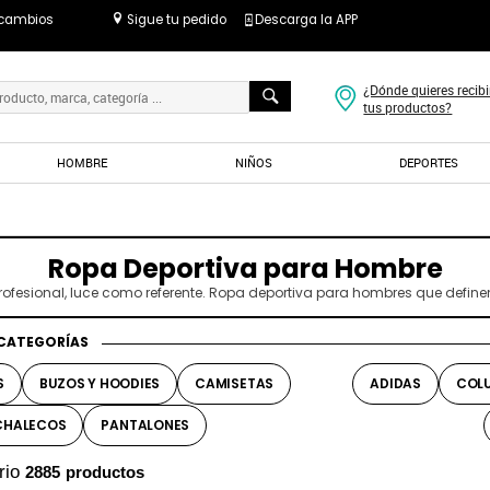
 cambios
Sigue tu pedido
Descarga la APP
¿Dónde quieres recibi
tus productos?
HOMBRE
NIÑOS
DEPORTES
Ropa Deportiva para Hombre
ofesional, luce como referente. Ropa deportiva para hombres que definen 
CATEGORÍAS
S
BUZOS Y HOODIES
CAMISETAS
ADIDAS
COL
CHALECOS
PANTALONES
rio
2885
productos