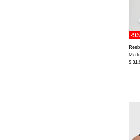
43
44
45
Talla Única
-51
Pantalón
Reeb
7
Medi
XS
$ 31.
S
M
L
XL
XXL
XXXL
2XL
28