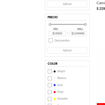
Aplicar
CAT
$ 229
Columbia
PRECIO
Converse
Dkny
Mín.
Máx.
-
El Hincha de la cancha
Fila
Descuentos
Gef
Aplicar
Hawai
Hawai-Haby
COLOR
Jordan
Negro
KOPER PREMIUM
Blanco
Leo
Azul
Lotto
Rojo
Mario Hernández
Amarillo
Masherland