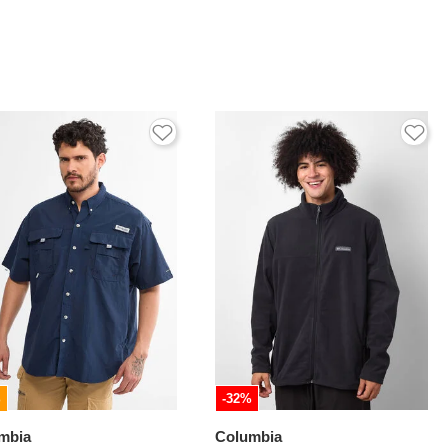
%
-32%
mbia
Columbia