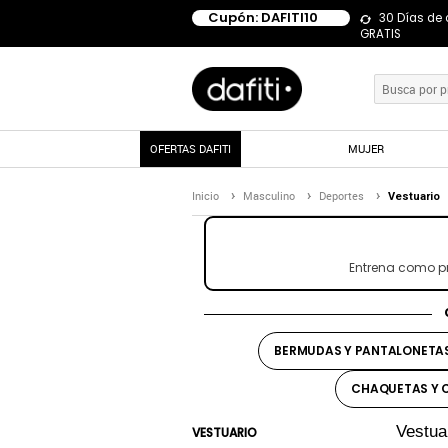
Cupón: DAFITI10
30 Días de
GRATIS
OFERTAS DAFITI
MUJER
Inicio
Masculino
Deportes
Vestuario
Entrena como pr
BERMUDAS Y PANTALONETA
CHAQUETAS Y 
Vestua
VESTUARIO