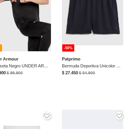
%
-50%
r Armour
Patprimo
Camiseta Negro UNDER ARMOUR
Bermuda Deportiva Unicolor Para Hombre Azul Patprimo
900
$ 27.450
$ 99.900
$ 54.900