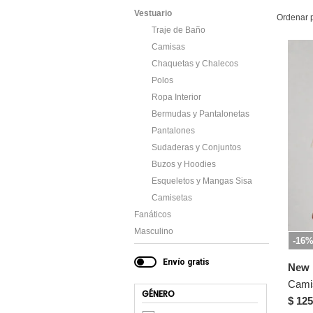
Vestuario
Ordenar 
Traje de Baño
Camisas
Chaquetas y Chalecos
Polos
Ropa Interior
Bermudas y Pantalonetas
Pantalones
Sudaderas y Conjuntos
Buzos y Hoodies
Esqueletos y Mangas Sisa
Camisetas
Fanáticos
Masculino
-16
Envío gratis
New 
GÉNERO
$ 125