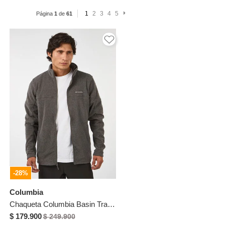
1
2
3
4
5
Página
1
de
61
-28%
Columbia
Chaqueta Columbia Basin Trail III Gris
$ 179.900
$ 249.900