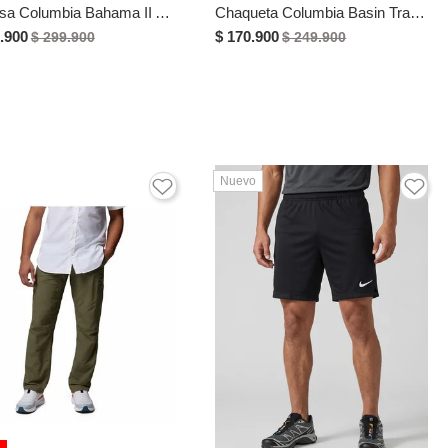
Camisa Columbia Bahama II Azul
Chaqueta Columbia Basin Trail III Full Negro
.900
$ 170.900
$ 299.900
$ 249.900
Nuevo