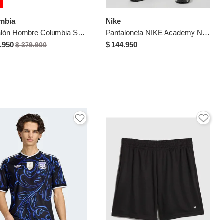
%
mbia
Nike
Pantalón Hombre Columbia SILVER RIDGE CARGO Verde Columbia
Pantaloneta NIKE Academy Negro
.950
$ 144.950
$ 379.900