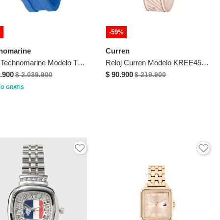
%
-59%
nomarine
Curren
Reloj Technomarine Modelo TM 523006 Cielo Azul Mujer
Reloj Curren Modelo KREE4501 Rosa Mujer
.900
$ 90.900
$ 2.039.900
$ 219.900
ÍO GRATIS