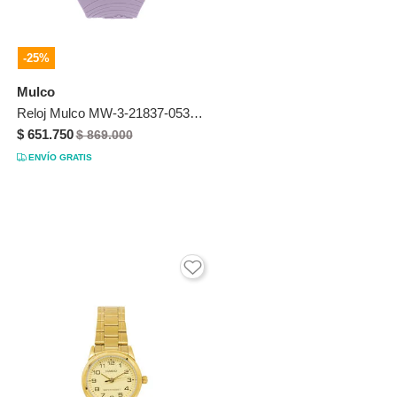
-25%
Mulco
Reloj Mulco MW-3-21837-053 Para Mujer
$ 651.750
$ 869.000
ENVÍO GRATIS