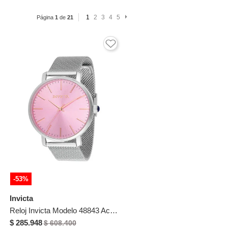
1
2
3
4
5
Página
1
de
21
-53%
Invicta
Reloj Invicta Modelo 48843 Acero Dama
$ 285.948
$ 608.400