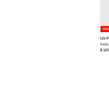
-54
US P
$ 101