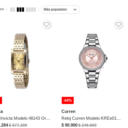
por
Más populares
%
-64%
ta
Curren
Reloj Invicta Modelo 48143 Oro Dama
Reloj Curren Modelo KREe0101 Plateado Mujer
.284
$ 90.900
$ 577.200
$ 249.900