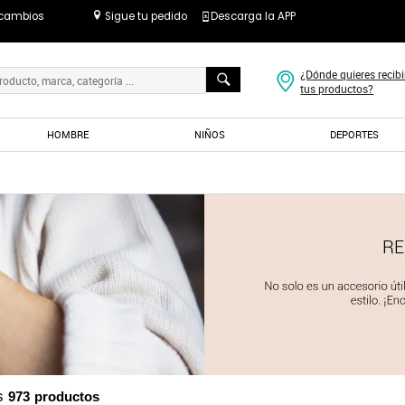
 cambios
Sigue tu pedido
Descarga la APP
¿Dónde quieres recibi
tus productos?
HOMBRE
NIÑOS
DEPORTES
es
973
productos