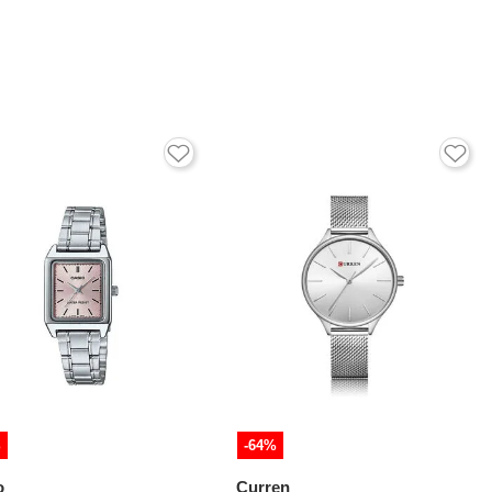
%
-64%
o
Curren