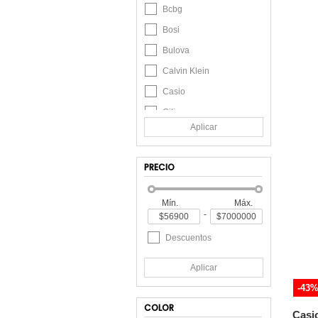
Bcbg
Bosi
Bulova
Calvin Klein
Casio
Citizen
Aplicar
Cubitt
Curren
PRECIO
Diesel
Festina
Mín.
Máx.
-
Fossil
Frenezi
Descuentos
G-SHOCK
Aplicar
G SHOCK
-43
Guess
COLOR
Casi