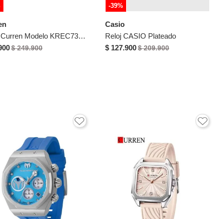
%
-39%
en
Casio
Reloj Curren Modelo KREC730218 Dorado Mujer
Reloj CASIO Plateado
900
$ 127.900
$ 249.900
$ 209.900