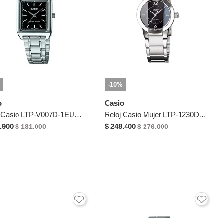
%
-10%
o
Casio
Reloj Casio LTP-V007D-1EUDF Para Mujer
Reloj Casio Mujer LTP-1230D-1CDF
.900
$ 248.400
$ 181.000
$ 276.000