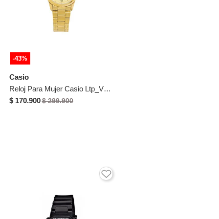
-43%
Casio
Reloj Para Mujer Casio Ltp_V001G_9B Dorado
$ 170.900
$ 299.900