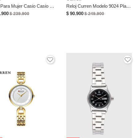
Reloj Para Mujer Casio Casio Ltp-V007D-4Eudf Plateado
Reloj Curren Modelo 9024 Plateado Mujer
.900
$ 90.900
$ 239.900
$ 249.900