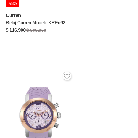
-68%
Curren
Reloj Curren Modelo KREd621802 Dorado Mujer
$ 116.900
$ 369.900