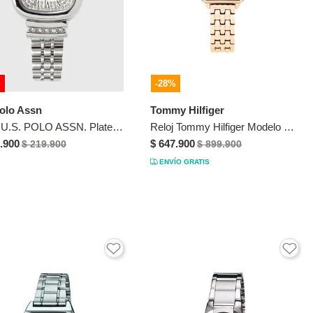
%
-28%
olo Assn
Tommy Hilfiger
Reloj U.S. POLO ASSN. Plateado
Reloj Tommy Hilfiger Modelo 1782833 Oro Rosa Mujer
.900
$ 647.900
$ 219.900
$ 899.900
ENVÍO GRATIS