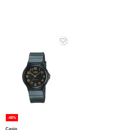
-48%
Casio