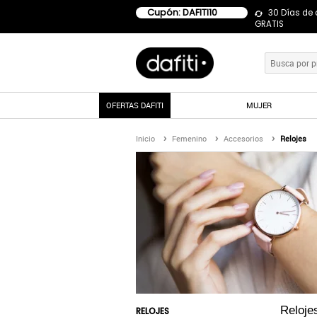
Cupón: DAFITI10
30 Días de
GRATIS
OFERTAS DAFITI
MUJER
Inicio
Femenino
Accesorios
Relojes
Reloj
RELOJES