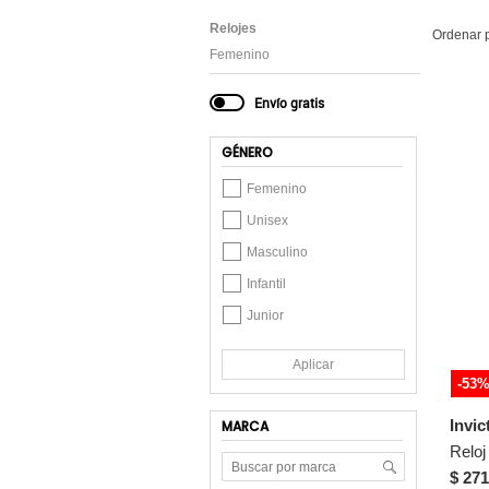
Relojes
Ordenar 
Femenino
Envío gratis
GÉNERO
Femenino
Unisex
Masculino
Infantil
Junior
Aplicar
-53
Invic
MARCA
$ 271