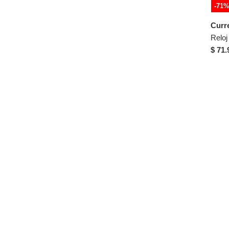
Multicolor
-71
Victorinox
Naranja
Curr
Plateado
$ 71.
Rosa
Transparente
Verde
Violeta