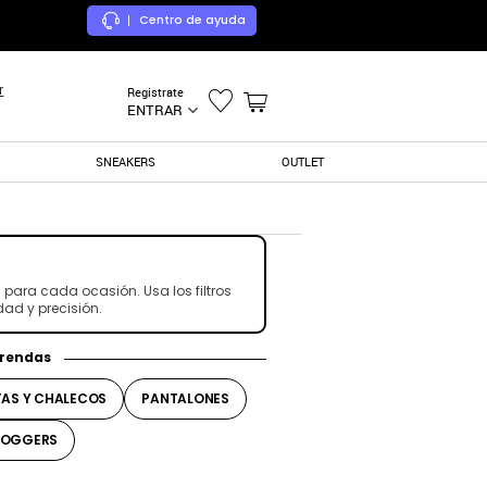
Centro de ayuda
|
r
Registrate
ENTRAR
SNEAKERS
OUTLET
ra cada ocasión. Usa los filtros
dad y precisión.
prendas
AS Y CHALECOS
PANTALONES
JOGGERS