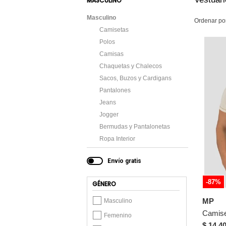
MASCULINO
Masculino
Ordenar po
Camisetas
Polos
Camisas
Chaquetas y Chalecos
Sacos, Buzos y Cardigans
Pantalones
Jeans
Jogger
Bermudas y Pantalonetas
Ropa Interior
Envío gratis
-87%
GÉNERO
MP
Masculino
Femenino
$ 14.4