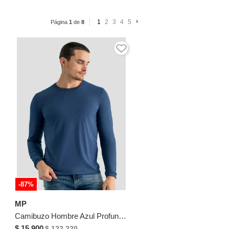
1
2
3
4
5
Página
1
de
8
-87%
MP
Camibuzo Hombre Azul Profundo Mp 113059
$ 15.900
$ 122.220