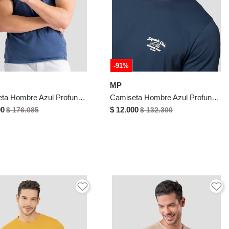
-91%
MP
Camiseta Hombre Azul Profundo Mp 113063
Camiseta Hombre Azul Profundo Mp 114233
00
$ 12.000
$ 176.085
$ 132.300