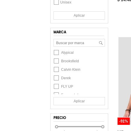
Unisex
Aplicar
MARCA
Atypical
Brooksfield
Calvin Klein
Derek
FLY UP
Formas Intimas
Aplicar
Kenneth Cole
Lacoste
PRECIO
MP
-91%
Nautica