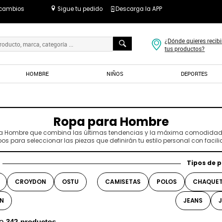
 cambios
Sigue tu pedido
Descarga la APP
¿Dónde quieres recibi
tus productos?
HOMBRE
NIÑOS
DEPORTES
Ropa para Hombre
a Hombre que combina las últimas tendencias y la máxima comodidad pa
os para seleccionar las piezas que definirán tu estilo personal con facili
Tipos de 
CROYDON
OSTU
CAMISETAS
POLOS
CHAQUET
IN
JEANS
io
342
productos