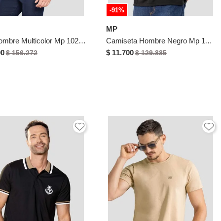
-91%
MP
Polo Hombre Multicolor Mp 102566
Camiseta Hombre Negro Mp 114487
00
$ 11.700
$ 156.272
$ 129.885