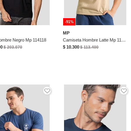
-91%
MP
ombre Negro Mp 114118
Camiseta Hombre Latte Mp 113113
00
$ 10.300
$ 203.070
$ 113.400