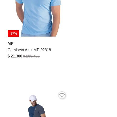
-87%
MP
Camiseta Azul MP 92818
$ 21.300
$ 163.485