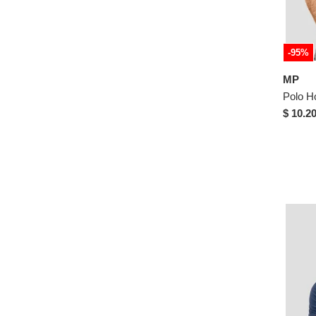
L
XL
-95%
XXL
MP
30
Polo H
32
$ 10.2
34
36
38
38/32
40/32