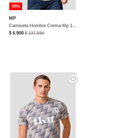
-95%
MP
Camiseta Hombre Crema Mp 110523
$ 6.900
$ 137.550