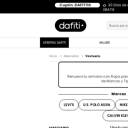
Cupón: DAFITI10
30 Días de
GRATIS
OFERTAS DAFITI
MUJER
Inicio
Masculino
Vestuario
Renueva tu armario con Ropa par
de Marcas y Tip
Marcas
LEVI'S
U.S. POLO ASSN.
NIKE
CALVIN KLE
Vestuar