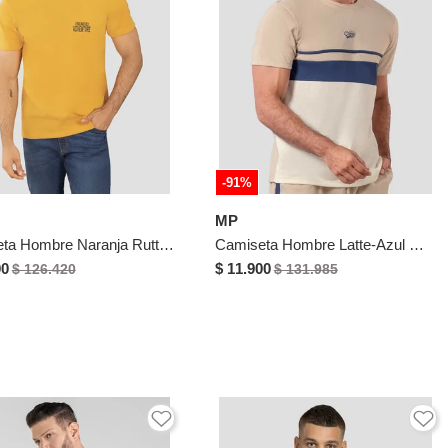
-91%
MP
Camiseta Hombre Naranja Rutta 1855
Camiseta Hombre Latte-Azul Mp 114234
00
$ 11.900
$ 126.420
$ 131.985