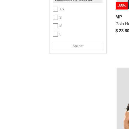
Gris
-85%
Lila
XS
MP
Marrón
S
Morado
M
$ 23.8
Multicolor
L
Naranja
XL
Aplicar
Rosa
XXL
3XL
Verde
4XL
Violeta
Pantalón
4
6
10
XS
S
M