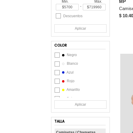
MP
Mín.
Máx.
-
Rutta
Tommy Hilfiger
$ 10.4
Descuentos
Totto
Aplicar
US Polo Assn
Vélez
COLOR
Negro
Blanco
Azul
Rojo
Amarillo
Beige
Aplicar
Café
Chocolate
TALLA
Crudo
Camisetas / Chaquetas