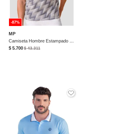
-87%
MP
Camiseta Hombre Estampado Mp 111808
$ 5.700
$ 43.311