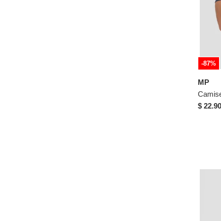
-87%
MP
$ 22.9