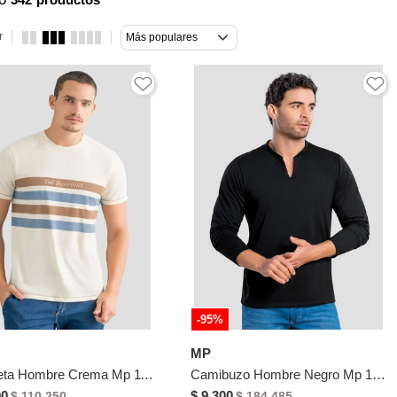
r
Más populares
-95%
MP
Camiseta Hombre Crema Mp 112553
Camibuzo Hombre Negro Mp 104788
00
$ 9.300
$ 110.250
$ 184.485