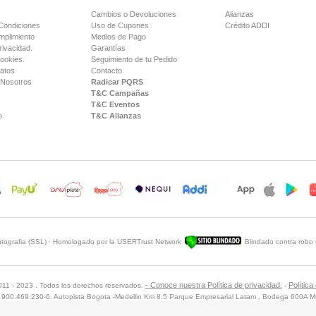
Cambios o Devoluciones
Alianzas
Condiciones
Uso de Cupones
Crédito ADDI
mplimiento
Medios de Pago
rivacidad.
Garantías
Cookies.
Seguimiento de tu Pedido
Datos
Contacto
 Nosotros
Radicar PQRS
T&C Campañas
T&C Eventos
o
T&C Alianzas
iptografia (SSL) · Homologado por la USERTrust Network
Blindado contra robo 
Sitio Blindado
- Conoce nuestra Política de privacidad.
Política
2011 - 2023 . Todos los derechos reservados.
-
: 900.469.230-6. Autopista Bogota -Medellin Km 8.5 Parque Empresarial Latam , Bodega 600A Mu
Línea telefónica: (601) 508 2244