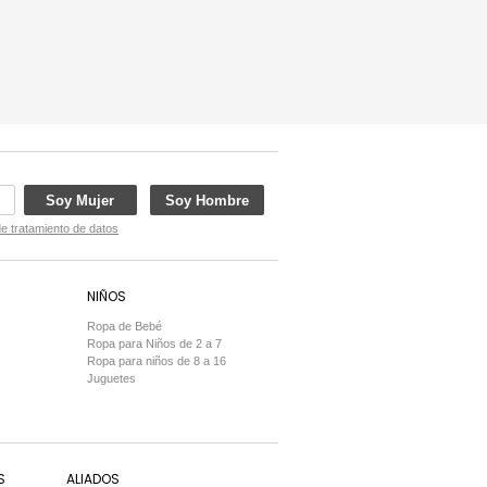
Soy Mujer
Soy Hombre
de tratamiento de datos
NIÑOS
Ropa de Bebé
Ropa para Niños de 2 a 7
Ropa para niños de 8 a 16
Juguetes
S
ALIADOS