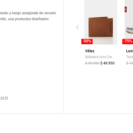
medo y luego asegúrate de secarlo
brillo, usa productos diseñados
-50%
-75%
Vélez
Lev
Billetera Arce De Cuero Para Hombre Tarjetero Extraible Billetera Arce De Cuero Para Hombre Tarjetero Extraible Miel VÉLEZ
$ 99.900
$ 49.950
$ 1
L1CO