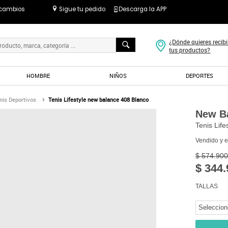
 cambios
Sigue tu pedido
Descarga la APP
¿Dónde quieres recibi
tus productos?
HOMBRE
NIÑOS
DEPORTES
nis Deportivos
Tenis Lifestyle new balance 408 Blanco
New B
Tenis Lif
Vendido y 
$ 574.900
$ 344.
TALLAS
Seleccion