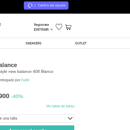
Centro de ayuda
|
r
Registrate
ENTRAR
SNEAKERS
OUTLET
alance
estyle new balance 408 Blanco
entregado por
Dafiti
900
-40%
Ver tabla de tallas
e una talla