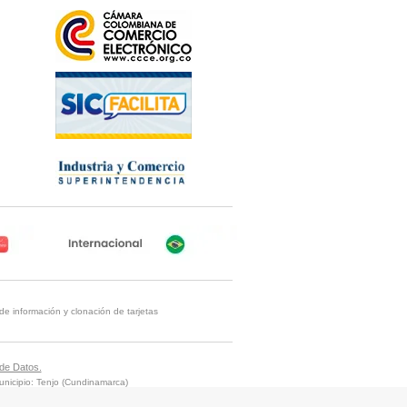
de información y clonación de tarjetas
 de Datos.
nicipio: Tenjo (Cundinamarca)