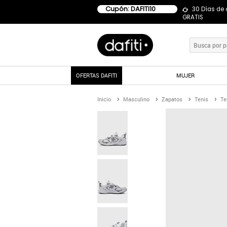
Cupón: DAFITI10
30 Días de
GRATIS
OFERTAS DAFITI
MUJER
Inicio
Masculino
Zapatos
Tenis
Te