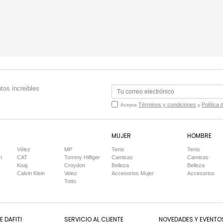
tos increibles
Términos y condiciones
Política 
Acepta
y
MUJER
HOMBRE
Vélez
MP
Tenis
Tenis
n
CAT
Tommy Hilfiger
Camisas
Camisas
Koaj
Croydon
Belleza
Belleza
Calvin Klein
Velez
Accesorios Mujer
Accesorios
Totto
 DAFITI
SERVICIO AL CLIENTE
NOVEDADES Y EVENTO