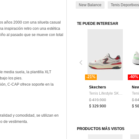
New Balance
Tenis Deportivos
los años 2000 con una silueta casual
TE PUEDE INTERESAR
a inspiración retro con una estética
guiño al pasado que se mueve con total
e media suela, la plantilla XLT
-21%
-40%
bajo los pies.
n, C-CAP ofrece soporte en la
Skechers
New
Tenis Lifestyle SKECHERS S-1992 Marfil
$ 419.900
$ 8
$ 329.900
$ 5
uralidad y comodidad, se utilizan en
go de vestimenta.
PRODUCTOS MÁS VISTOS