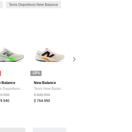
Tenis Deportivos New Balance
-10%
-40%
-24%
 Balance
New Balance
Fila
Nike
Tenis Deportivos New Balance Original 880 Blanco Para Hombre
Tenis New Balance Rebel Hombre-Blanco/Naranja
Tenis Lifestyle FILA Lifetime Blanco
49.900
$ 849.990
$ 249.900
$ 354.900
09.940
$ 764.990
$ 149.900
$ 270.900