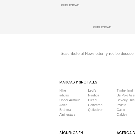
PUBLICIDAD
PUBLICIDAD
¡Suscríbete al Newsletter! y recibe descuen
MARCAS PRINCIPALES
Nike
Levi's
Timberland
adidas
Nautica
Us Polo Ass
Under Armour
Diesel
Beverly Hills
Asics
Converse
Invicta
Brahma
Quiksilver
Casio
Alpinestars
Oakley
SÍGUENOS EN
ACERCA DE