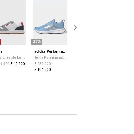
-19%
-87%
-44%
is
adidas Performance
Atypical
Tenis Lifestyle Levi's Drive Lo Blanco
Tenis Running adidas Performance Runblaze Celeste
Camiseta Mujer Chocolate Atypical 113737
99.900
$ 49.900
$ 239.900
$ 39.374
$ 5.200
$ 159.900
$ 194.900