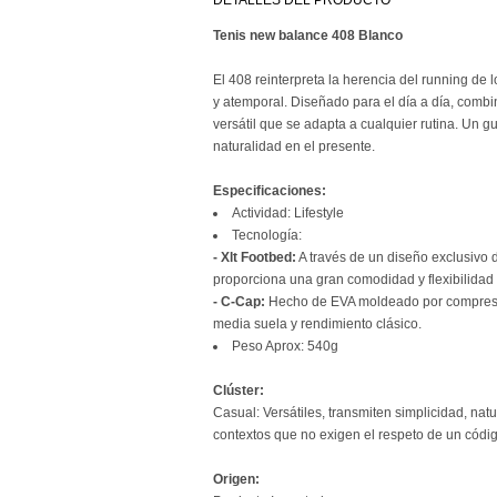
DETALLES DEL PRODUCTO
Tenis new balance 408 Blanco
El 408 reinterpreta la herencia del running de 
y atemporal. Diseñado para el día a día, combin
versátil que se adapta a cualquier rutina. Un 
naturalidad en el presente.
Especificaciones:
Actividad: Lifestyle
Tecnología:
- Xlt Footbed:
A través de un diseño exclusivo d
proporciona una gran comodidad y flexibilidad 
- C-Cap:
Hecho de EVA moldeado por compresió
media suela y rendimiento clásico.
Peso Aprox: 540g
Clúster:
Casual: Versátiles, transmiten simplicidad, nat
contextos que no exigen el respeto de un códi
Origen: