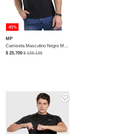
-81%
MP
Camiseta Masculino Negro Mp 5259
$ 25.700
$ 135.135