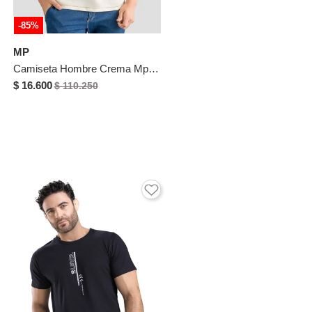
-85%
MP
Camiseta Hombre Crema Mp 112553
$ 16.600
$ 110.250