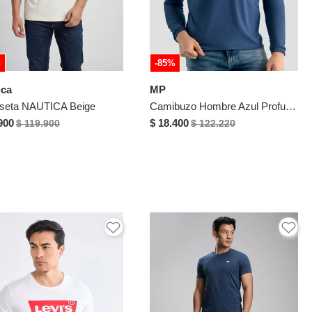
%
-85%
ica
MP
seta NAUTICA Beige
Camibuzo Hombre Azul Profundo Mp 113059
900
$ 18.400
$ 119.900
$ 122.220