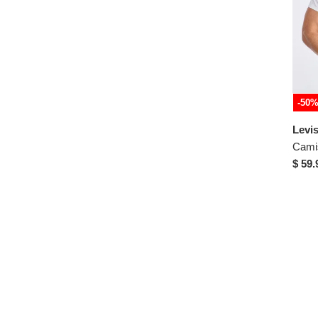
-50
Levi
Camis
$ 59.