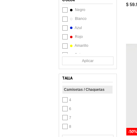
$ 59.
DREAMER
Negro
ECOALF
Blanco
El Ganso
Azul
Fiorenzo
Rojo
FLY UP
Amarillo
GAS
Beige
Gef
Aplicar
Café
Giive
Celeste
GILDAN
TALLA
Chocolate
GROGGY
Camisetas / Chaquetas
Coral
Hawai
Crudo
4
Hawai-Haby
Gris
6
Jordan
Lila
7
KAPO
Marrón
8
Kenneth Cole
-50
Morado
10