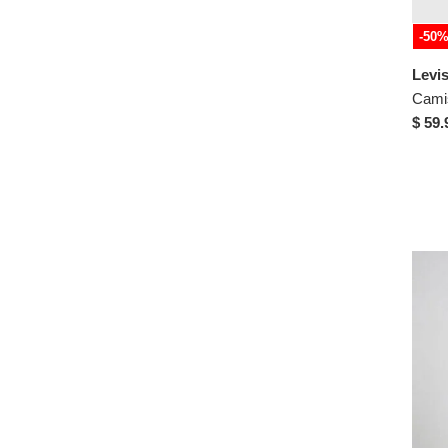
Nike
40
NO DRAMA
-50
42
Ocean Pacific
XXS
Levi
Ostu
Camis
XXXXL
Patprimo
$ 59.
Polo Ralph Lauren
Puma
Punta Azul
QST
REPLAY
RIFLE
Rutta
Scalpers
Seven Seven
Superdry
Tennis