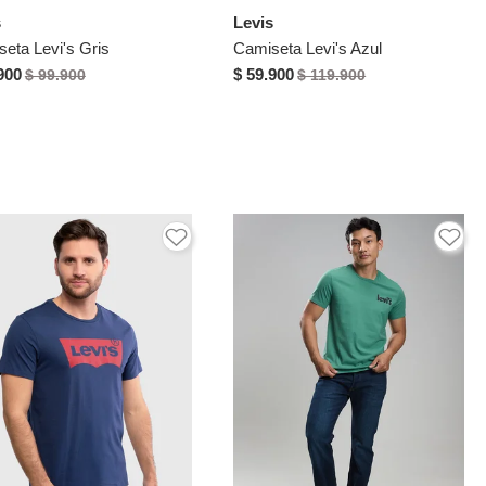
s
Levis
eta Levi's Gris
Camiseta Levi's Azul
900
$ 59.900
$ 99.900
$ 119.900