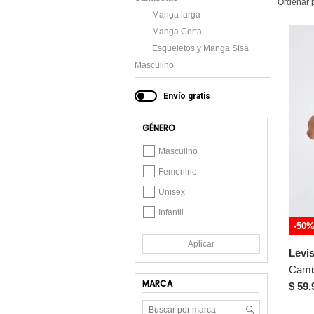
Ordenar 
Manga larga
Manga Corta
Esqueletos y Manga Sisa
Masculino
Envío gratis
GÉNERO
Masculino
Femenino
Unisex
Infantil
-50
Aplicar
Levi
Camis
MARCA
$ 59.