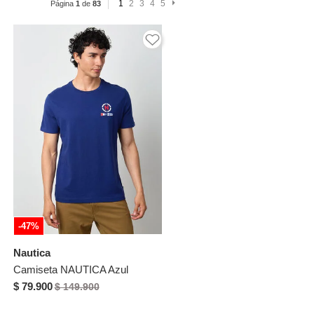
1
2
3
4
5
Página
1
de
83
-47%
Nautica
Camiseta NAUTICA Azul
$ 79.900
$ 149.900