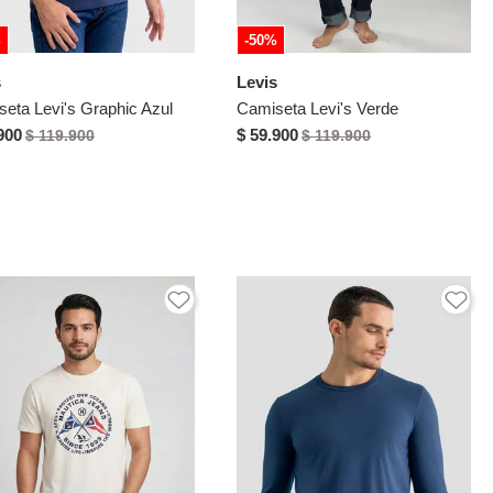
%
-50%
s
Levis
eta Levi's Graphic Azul
Camiseta Levi's Verde
900
$ 59.900
$ 119.900
$ 119.900