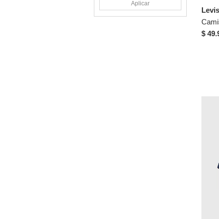
Koaj
Aplicar
Levi
Multicolor
12
KOPER
Camis
14
Naranja
KOPER PREMIUM
$ 49.
XS
Natural
L&H
S
Rosa
Lacoste
M
Verde
Leo
L
Violeta
Levis
XL
LNS
XXL
Mario Hernández
XXXL
MARITHE FRANCOIS
GIRBAUD
2XL
Merrell
28
MOVIES
32
MP
34
Nautica
36
New Balance
38