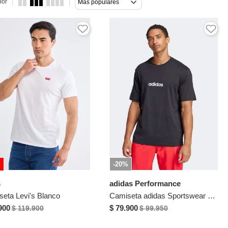
por
Más populares
%
-20%
s
adidas Performance
eta Levi's Blanco
Camiseta adidas Sportswear Essentials Linear Single Negro
900
$ 79.900
$ 119.900
$ 99.950