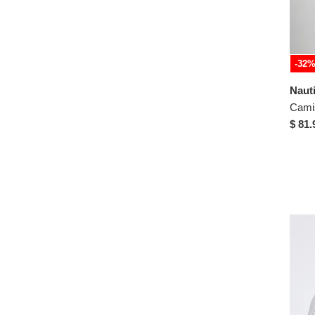
Tommy Hilfiger
Totto
Triada
-32
Typer
Naut
Under Armour
Cami
Unser
$ 81.
US Polo Assn
Vans
Vélez