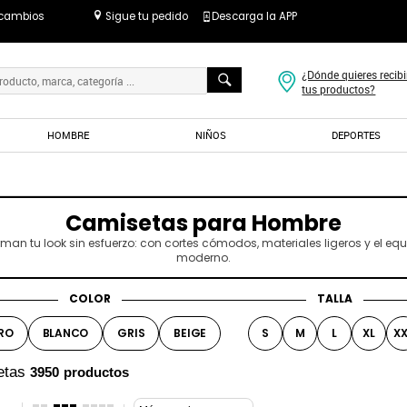
 cambios
Sigue tu pedido
Descarga la APP
¿Dónde quieres recibi
tus productos?
HOMBRE
NIÑOS
DEPORTES
s
Camisetas para Hombre
n tu look sin esfuerzo: con cortes cómodos, materiales ligeros y el equilib
moderno.
COLOR
TALLA
RO
BLANCO
GRIS
BEIGE
S
M
L
XL
XX
etas
3950
productos