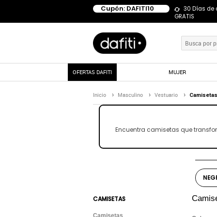
Cupón: DAFITI10
30 Días de
GRATIS
OFERTAS DAFITI
MUJER
Inicio
Masculino
Vestuario
Camiseta
Encuentra camisetas que transforma
NEG
Camis
CAMISETAS
Camisetas