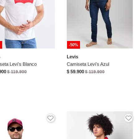
%
-50%
s
Levis
eta Levi's Blanco
Camiseta Levi's Azul
900
$ 59.900
$ 119.900
$ 119.900