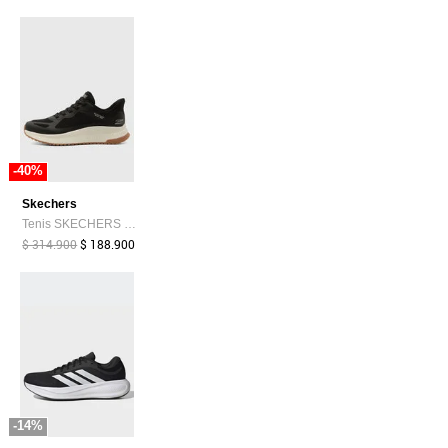
-40%
Skechers
Tenis SKECHERS Slip-ins: BOBS Sport Squad Chaos 4 Negro
$ 314.900
$ 188.900
-14%