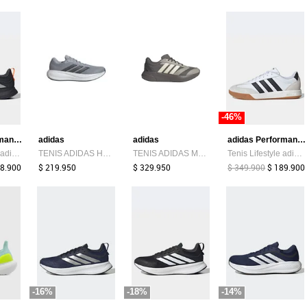
-46%
adidas Performance
adidas
adidas
adidas Performance
Tenis Running adidas Performance Runblaze Negro
TENIS ADIDAS HOMBRE RESPONSE RUNNER 2 - KJ1734
TENIS ADIDAS MUJER LIGHTSHIFT 2.0 - KJ4950
Tenis Lifestyle adidas Sportswear VL Court 00s Blanco
88.900
$ 219.950
$ 329.950
$ 349.900
$ 189.900
-16%
-18%
-14%