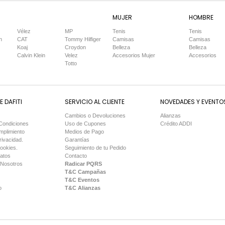
MUJER
HOMBRE
Vélez
MP
Tenis
Tenis
n
CAT
Tommy Hilfiger
Camisas
Camisas
Koaj
Croydon
Belleza
Belleza
Calvin Klein
Velez
Accesorios Mujer
Accesorios
Totto
 DAFITI
SERVICIO AL CLIENTE
NOVEDADES Y EVENTO
Cambios o Devoluciones
Alianzas
Condiciones
Uso de Cupones
Crédito ADDI
mplimiento
Medios de Pago
rivacidad.
Garantías
Cookies.
Seguimiento de tu Pedido
Datos
Contacto
 Nosotros
Radicar PQRS
T&C Campañas
T&C Eventos
o
T&C Alianzas