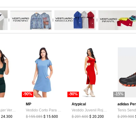
|
|
|
-90%
-90%
-15%
MP
Atypical
adidas Pe
Conjunto Mujer Verde Mp 203
Vestido Corto Para Mujer Morazul MP
Vestido Juvenil Rojo Atypical 93562
 24.300
$ 155.085
$ 15.600
$ 201.600
$ 20.200
$ 299.900