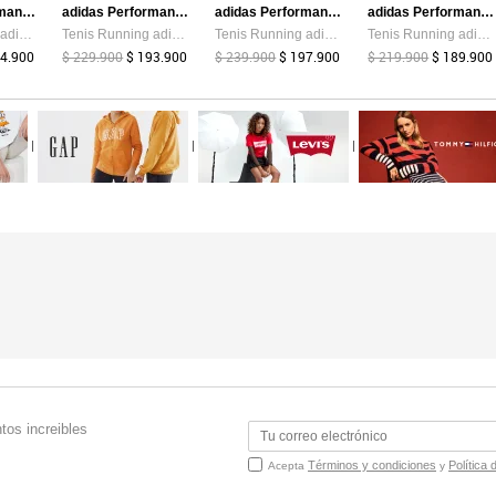
adidas Performance
adidas Performance
adidas Performance
adidas Performance
Tenis Running adidas Performance Ultra Energy Aguamarina
Tenis Running adidas Performance Runblaze Azul
Tenis Running adidas Performance Runfalcon 5 Negro
Tenis Running adidas Performance Response Runner 2 Azul
74.900
$ 229.900
$ 193.900
$ 239.900
$ 197.900
$ 219.900
$ 189.900
|
|
|
tos increibles
Términos y condiciones
Política 
Acepta
y