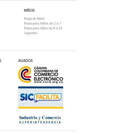
NIÑOS
Ropa de Bebé
Ropa para Niños de 2 a 7
Ropa para niños de 8 a 16
Juguetes
S
ALIADOS