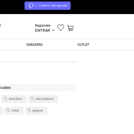
Centro de ayuda
|
r
Registrate
ENTRAR
SNEAKERS
OUTLET
scados
skechers
new balance
velez
guayos