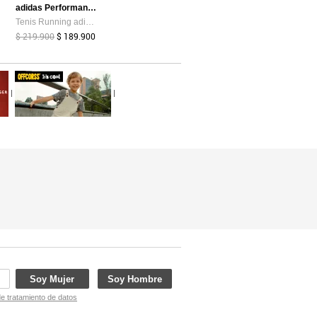
adidas Performance
Tenis Running adidas Performance Response Runner 2 Negro
$ 219.900
$ 189.900
|
|
Soy Mujer
Soy Hombre
de tratamiento de datos