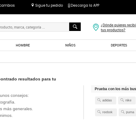
 cambios
Sigue tu pedido
Descarga la APP
¿Dónde quieres recibi
tus productos?
HOMBRE
NIÑOS
DEPORTES
ntrado resultados para tu
Prueba con los más bu
unos consejos:
adidas
nike
tografía.
s más generales.
reebok
puma
ónimos.