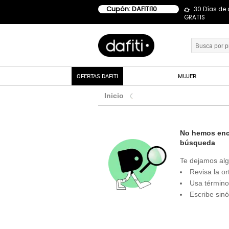
Cupón: DAFITI10
30 Días de
GRATIS
OFERTAS DAFITI
MUJER
Inicio
No hemos enco
búsqueda
Te dejamos alg
Revisa la or
Usa término
Escribe sin