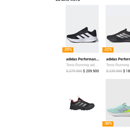
-25%
-21%
adidas Performance
Tenis Running adidas Performance Galaxy 7 Negro
$ 279.900
$ 209.900
$ 239.900
$ 1
-30%