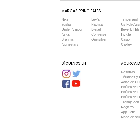
MARCAS PRINCIPALES
Nike
Levi's
Timberland
adidas
Nautica
Us Polo Ass
Under Armour
Diesel
Beverly Hills
Asics
Converse
Invicta
Brahma
Quiksilver
Casio
Alpinestars
Oakley
SÍGUENOS EN
ACERCA DE
Nosotros
Términos y 
Aviso de Cu
Política de P
Política de 
Política de 
Trabaja con
Registro
App Dafiti
Mapa de siti