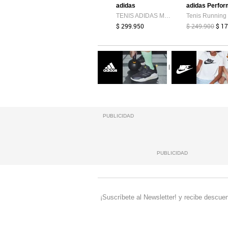
adidas
TENIS ADIDAS MUJER TERREX ROCKADIA - KZ9170
$ 299.950
$ 249.900
$ 1
|
PUBLICIDAD
PUBLICIDAD
¡Suscríbete al Newsletter! y recibe descuen