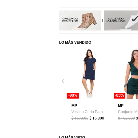
|
LO MÁS VENDIDO
-90%
-85%
MP
MP
Vestido Corto Para Mujer Azul MP
$ 167.685
$ 16.800
$ 162.000
$
LO MÁS VISTO