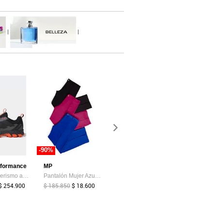
|
|
-90%
-30%
-30%
rformance
MP
adidas Performance
Levis
Tenis Senderismo adidas TERREX Rockadia Negro
Pantalón Mujer Azul Rey Mp 89017
Tenis Lifestyle adidas Sportswear Advantage Base 2.0 Blanco
$ 254.900
$ 185.850
$ 18.600
$ 199.900
$ 139.900
$ 269.900