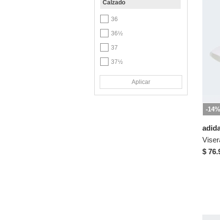
Calzado
36
36½
37
37½
38
Aplicar
38½
39
-14
39½
adid
40
40½
$ 76.
41
41½
43
US 6
US 6.5