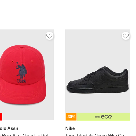
%
-30%
olo Assn
Nike
Gorra Rojo-Azul Navy Us Polo Assn
Tenis Lifestyle Negro Nike Court Vision Low Triple Black