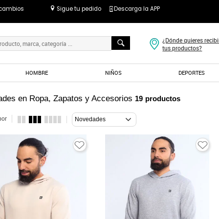
 cambios
Sigue tu pedido
Descarga la APP
¿Dónde quieres recibi
tus productos?
HOMBRE
NIÑOS
DEPORTES
des en Ropa, Zapatos y Accesorios
19
productos
por
Novedades