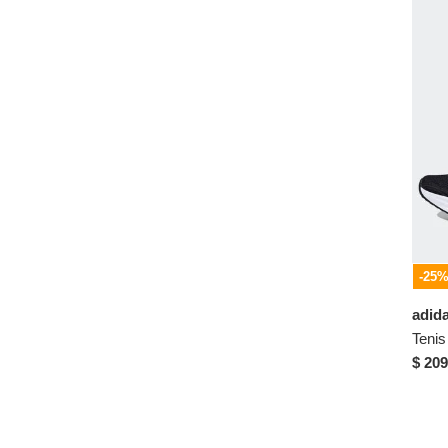
US 7
US 7.5
US 8
US 8.5
US 9
Camisetas / Chaquetas
S
M
L
-25
XL
adid
XXL
Accesorios
$ 209
Talla Única
Pantalón