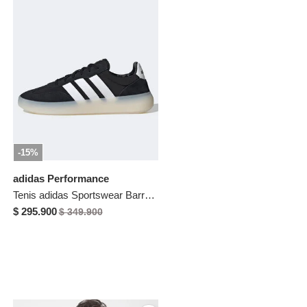
-15%
adidas Performance
Tenis adidas Sportswear Barreda Decode Negro
$ 295.900
$ 349.900