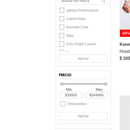
adidas Performance
Calvin Klein
Kenneth Cole
-65
Nike
Kenn
Polo Ralph Lauren
Hood
Puma
$ 103
Aplicar
Skechers
US Polo Assn
PRECIO
Mín.
Máx.
-
Descuentos
Aplicar