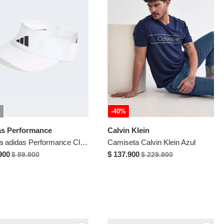
%
-40%
as Performance
Calvin Klein
Visera adidas Performance Climacool Blanco
Camiseta Calvin Klein Azul
900
$ 137.900
$ 89.900
$ 229.900