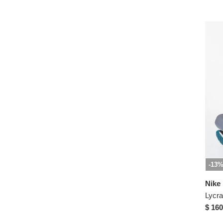
S
M
L
XL
-13
Nike
Lycra
$ 160