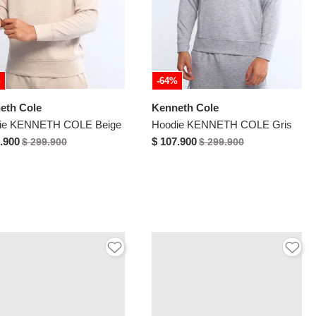
%
-64%
eth Cole
Kenneth Cole
ie KENNETH COLE Beige
Hoodie KENNETH COLE Gris
.900
$ 107.900
$ 299.900
$ 299.900