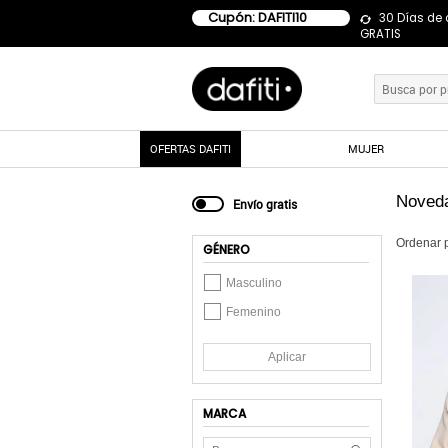
Cupón: DAFITI10
30 Días de
GRATIS
OFERTAS DAFITI
MUJER
Noveda
Envío gratis
Ordenar 
GÉNERO
Masculino
Femenino
Aplicar
MARCA