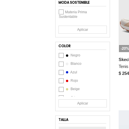
MODA SOSTENIBLE
Materia Prima
Sustentable
Aplicar
COLOR
-20
Negro
Skec
Blanco
Teni
Azul
$ 254
Rojo
Beige
Gris
Aplicar
Multicolor
Verde
TALLA