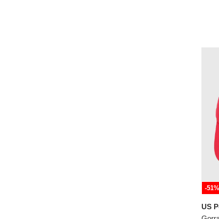
-51
US P