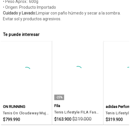
• Peso Aprox.: 600g
• Origen: Producto Importado
Cuidado y Lavado:
Limpiar con paño húmedo y secar a la sombra.
Evitar sol y productos agresivos.
Te puede interesar
-25%
Fila
ON RUNNING
adidas Perfo
Tenis Lifestyle FILA Fasher Negro
Tenis On Cloudaway Mujer 4999129W-5 Negro
$219.000
$163.900
$799.990
$319.900