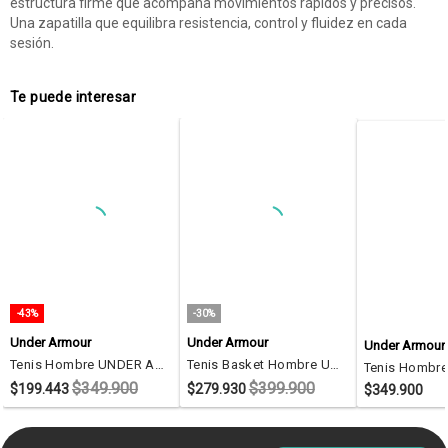
estructura firme que acompaña movimientos rápidos y precisos.
Una zapatilla que equilibra resistencia, control y fluidez en cada
sesión.
Te puede interesar
-43%
-30%
Under Armour
Under Armour
Under Armour
Tenis Hombre UNDER ARMOUR UA CHARGED ASSERT 10 Blanco Under Armour
Tenis Basket Hombre UNDER ARMOUR UA LOCKDOWN 7 Negro Under Armour
$349.900
$399.900
$199.443
$279.930
$349.900