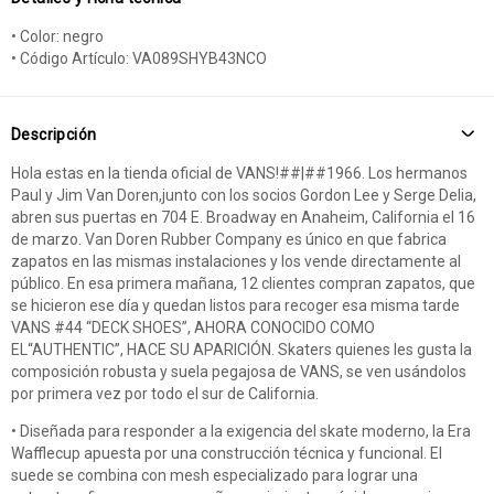
• Color: negro
• Código Artículo: VA089SHYB43NCO
Descripción
Hola estas en la tienda oficial de VANS!##|##1966. Los hermanos
Paul y Jim Van Doren,junto con los socios Gordon Lee y Serge Delia,
abren sus puertas en 704 E. Broadway en Anaheim, California el 16
de marzo. Van Doren Rubber Company es único en que fabrica
zapatos en las mismas instalaciones y los vende directamente al
público. En esa primera mañana, 12 clientes compran zapatos, que
se hicieron ese día y quedan listos para recoger esa misma tarde
VANS #44 “DECK SHOES”, AHORA CONOCIDO COMO
EL“AUTHENTIC”, HACE SU APARICIÓN. Skaters quienes les gusta la
composición robusta y suela pegajosa de VANS, se ven usándolos
por primera vez por todo el sur de California.
• Diseñada para responder a la exigencia del skate moderno, la Era
Wafflecup apuesta por una construcción técnica y funcional. El
suede se combina con mesh especializado para lograr una