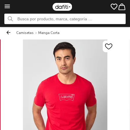
Camisetas
>
Manga Corta