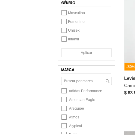
GÉNERO
Masculino
Femenino
Unisex
Infantil
Aplicar
-30
MARCA
Levi
Camis
adidas Performance
$ 83.
American Eagle
Arequipe
Atmos
Atypical
Belife