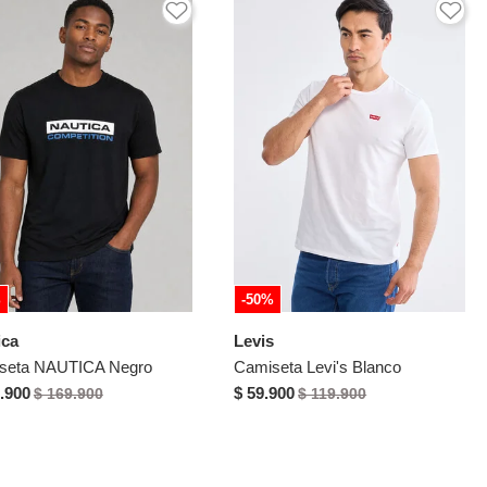
%
-50%
ica
Levis
seta NAUTICA Negro
Camiseta Levi's Blanco
.900
$ 59.900
$ 169.900
$ 119.900