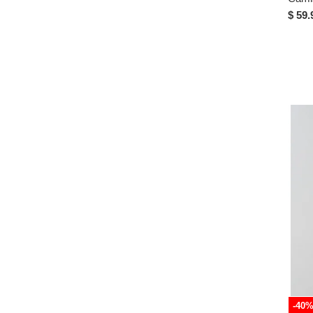
Scalpers
$ 59.
Seven Seven
Tennis
Tommy Hilfiger
Totto
Triada
Typer
Under Armour
Unser
US Polo Assn
Vans
Vélez
-40