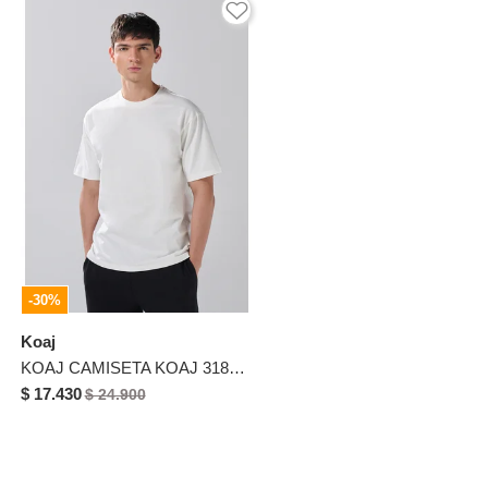
-30%
Koaj
KOAJ CAMISETA KOAJ 31871 1/26
$ 17.430
$ 24.900