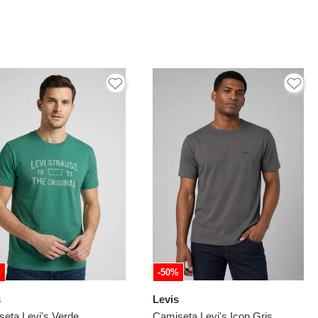
%
-50%
s
Levis
eta Levi's Verde
Camiseta Levi's Icon Gris