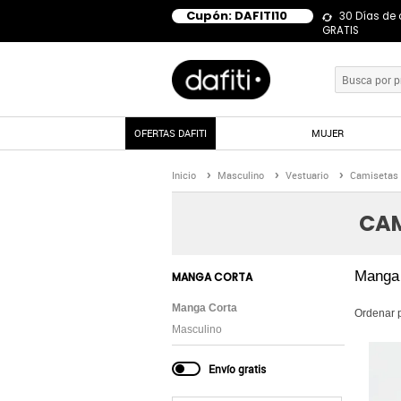
Cupón: DAFITI10
30 Días de
GRATIS
OFERTAS DAFITI
MUJER
Inicio
Masculino
Vestuario
Camisetas
CAM
Manga
MANGA CORTA
Manga Corta
Ordenar 
Masculino
Envío gratis