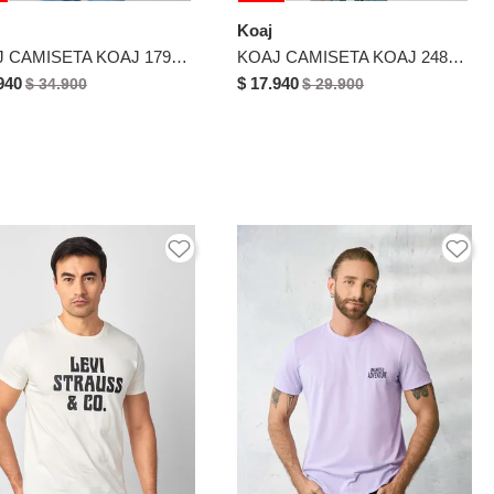
Koaj
KOAJ CAMISETA KOAJ 17943 1/25
KOAJ CAMISETA KOAJ 24843 3/25
940
$ 17.940
$ 34.900
$ 29.900