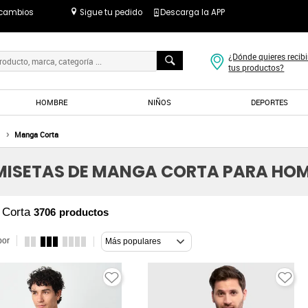
 cambios
Sigue tu pedido
Descarga la APP
¿Dónde quieres recibi
tus productos?
HOMBRE
NIÑOS
DEPORTES
Manga Corta
ISETAS DE MANGA CORTA PARA HO
 Corta
3706
productos
por
Más populares