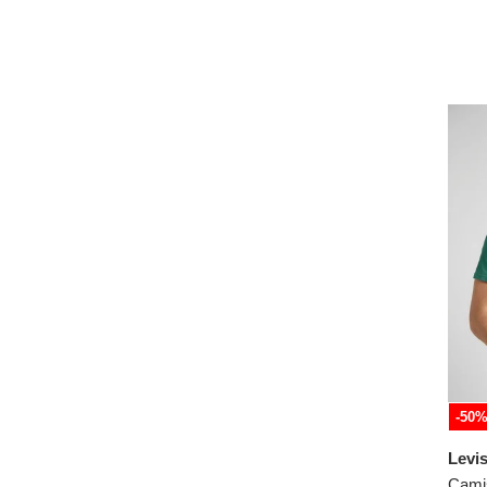
Merrell
XL
MOVIES
XXL
MP
XXXL
Nautica
2XL
New Balance
28
Nike
32
NO DRAMA
34
Ocean Pacific
36
Ostu
38
Patprimo
40
Polo Ralph Lauren
42
Puma
XXS
Punta Azul
XXXXL
QST
-50
RIFLE
Levi
Rutta
Camis