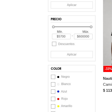
Aplicar
Brooksfield
Calvin Klein
PRECIO
CAT
Chevignon
Mín.
Máx.
-
Chippo
Croydon
Descuentos
Dafiti
Aplicar
DREAMER
ECOALF
COLOR
-33
El Ganso
Negro
Naut
Fiorenzo
Cami
Blanco
FLY UP
$ 113
Azul
GAS
Rojo
Gef
Amarillo
Giive