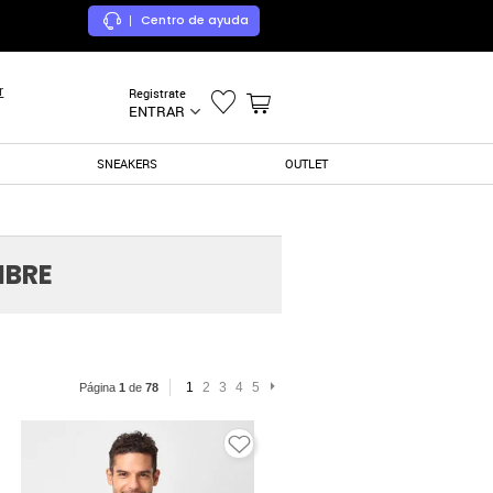
Centro de ayuda
|
r
Registrate
ENTRAR
SNEAKERS
OUTLET
MBRE
1
2
3
4
5
Página
1
de
78