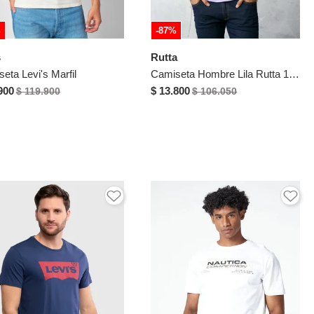
%
-87%
s
Rutta
eta Levi's Marfil
Camiseta Hombre Lila Rutta 1855
900
$ 13.800
$ 119.900
$ 106.050