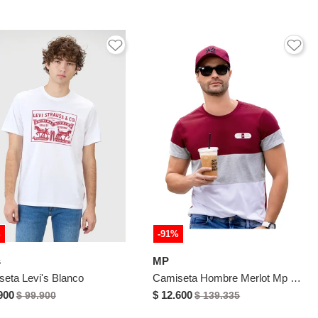
%
-91%
s
MP
eta Levi's Blanco
Camiseta Hombre Merlot Mp 96018
900
$ 12.600
$ 99.900
$ 139.335