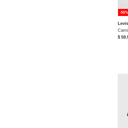
-50
Levi
Camis
$ 59.