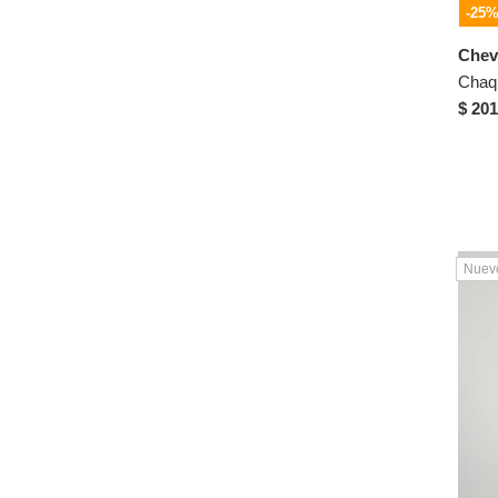
-25
Dkny
Chev
DOUGGER
Chaq
DREAMER
$ 201
Dreamers
DYABOO
ECOALF
El Ganso
Esprit
Nuev
Fantasy
Farichi
Fastwin
Fila
Fiorenzo
FLY UP
Formas Intimas