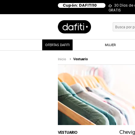
Cupón: DAFITI10
30 Días de
GRATIS
OFERTAS DAFITI
MUJER
Inicio
Vestuario
Chevig
VESTUARIO