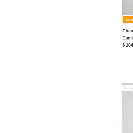
GAS
Gef
-25
Giive
GILDAN
Chev
Goodyear
Cami
$ 164
GROGGY
Haby
Hawai
Hawai-Haby
Herreros
Nuev
HUDSON
Hush Puppies
IN BLOOM
INVERZA
JAZMIN CHEBAR
Jordan