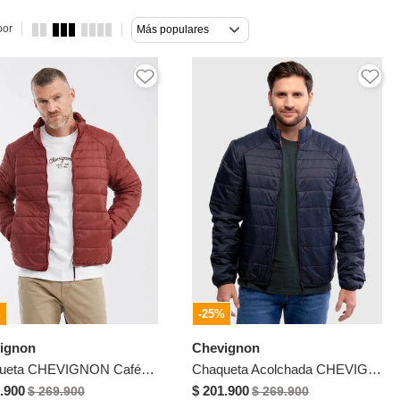
por
Más populares
%
-25%
ignon
Chevignon
Chaqueta CHEVIGNON Café Plasma
Chaqueta Acolchada CHEVIGNON Azul
.900
$ 201.900
$ 269.900
$ 269.900