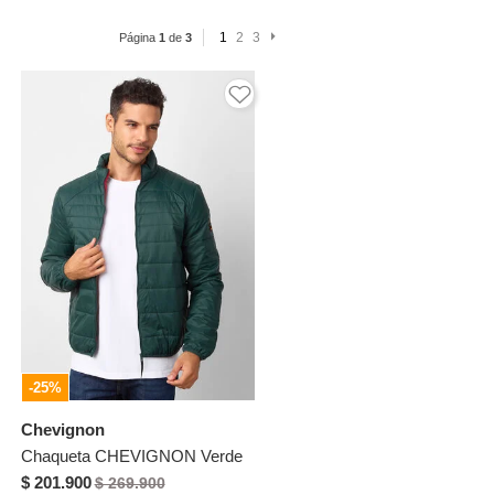
1
2
3
Página
1
de
3
-25%
Chevignon
Chaqueta CHEVIGNON Verde
$ 201.900
$ 269.900