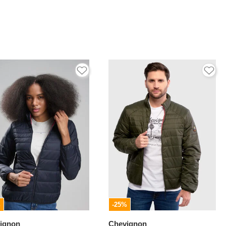
%
-25%
ignon
Chevignon