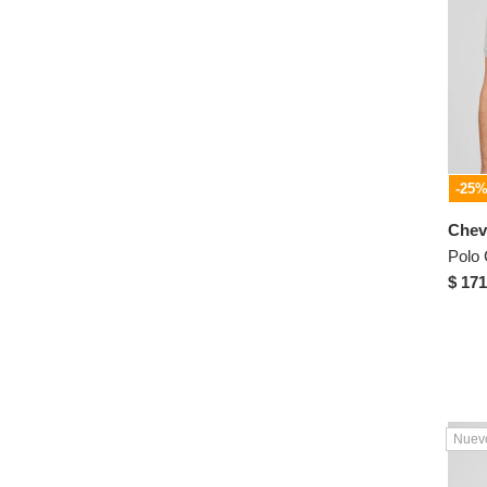
Lotto
Mario Hernández
MARITHE FRANCOIS
GIRBAUD
Masherland
Mercedes Campuzano
-25
Merrell
MIA AMORE
Chev
MOVIES
Polo
$ 171
MP
Nautica
New Balance
Nike
NO DRAMA
Nuev
Oakley
Ocai