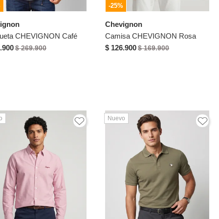
%
-25%
ignon
Chevignon
ueta CHEVIGNON Café
Camisa CHEVIGNON Rosa
.900
$ 126.900
$ 269.900
$ 169.900
o
Nuevo