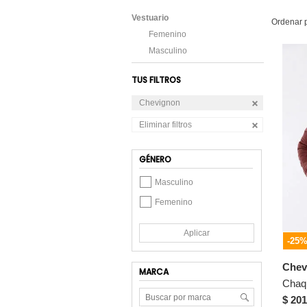
Vestuario
Ordenar 
Femenino
Masculino
TUS FILTROS
Chevignon
Eliminar filtros
GÉNERO
Masculino
Femenino
Aplicar
-25
Chev
MARCA
$ 201