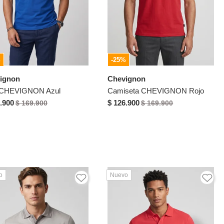
%
-25%
ignon
Chevignon
 CHEVIGNON Azul
Camiseta CHEVIGNON Rojo
.900
$ 126.900
$ 169.900
$ 169.900
o
Nuevo