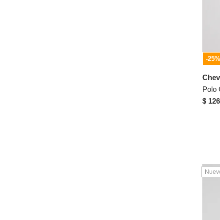
KAPO
Kenneth Cole
Koaj
KOPER
-25
KOPER PREMIUM
Chev
L&H
Polo
Lacoste
$ 126
Leo
Leonisa
Levis
LICENSES DISNEY
LICENSES MARVEL
Nuev
Living
LNS
LORAINE HOLMES