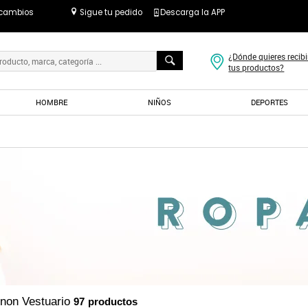
 cambios
Sigue tu pedido
Descarga la APP
¿Dónde quieres recibi
tus productos?
HOMBRE
NIÑOS
DEPORTES
non Vestuario
97
productos