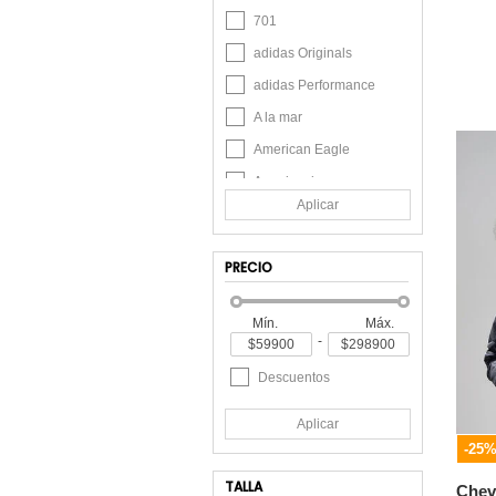
701
adidas Originals
adidas Performance
A la mar
American Eagle
Americanino
Aplicar
Arequipe
Arequipe moda dulce
PRECIO
Atmos
Atypical
Mín.
Máx.
-
Bambino
Belife
Descuentos
Bosi
Aplicar
Brooksfield
-25
Bsoul
TALLA
Chev