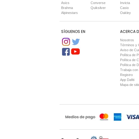
Asics
Converse
Invicta
Brahma
Quiksilver
Casio
Alpinestars
Oakley
SÍGUENOS EN
ACERCA DE
Nosotros
Términos y 
Aviso de Cu
Política de P
Política de 
Política de 
Trabaja con
Registro
App Dafiti
Mapa de siti