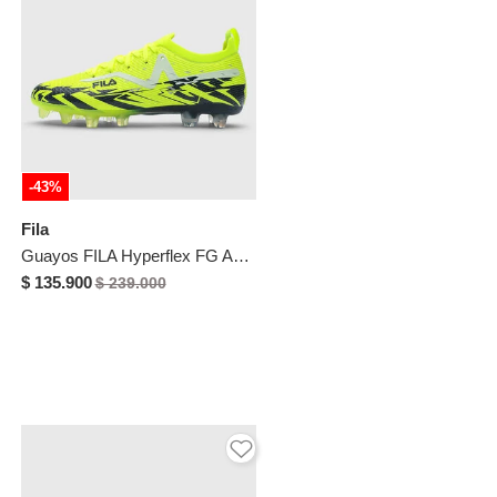
-43%
Fila
Guayos FILA Hyperflex FG Amarillo Neón
$ 135.900
$ 239.000