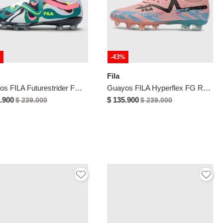
%
-43%
Fila
Guayos FILA Futurestrider FG Multicolor
Guayos FILA Hyperflex FG Rosa
.900
$ 135.900
$ 239.000
$ 239.000