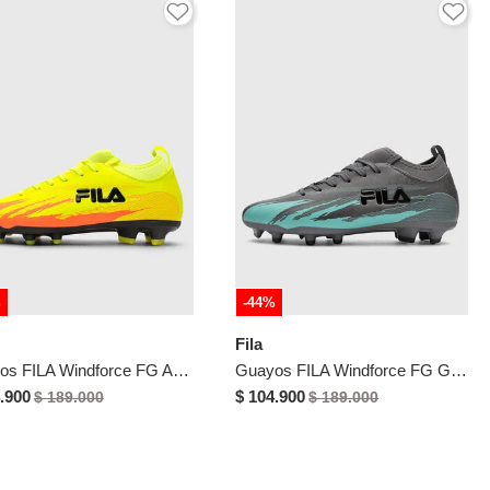
%
-44%
Fila
Guayos FILA Windforce FG Amarillo Neón
Guayos FILA Windforce FG Gris
.900
$ 104.900
$ 189.000
$ 189.000