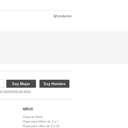
12
productos
Soy Mujer
Soy Hombre
de tratamiento de datos
NIÑOS
Ropa de Bebé
Ropa para Niños de 2 a 7
Ropa para niños de 8 a 16