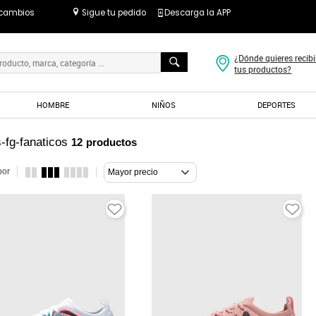
 cambios
Sigue tu pedido
Descarga la APP
¿Dónde quieres recibi
tus productos?
HOMBRE
NIÑOS
DEPORTES
-fg-fanaticos
12
productos
por
Mayor precio