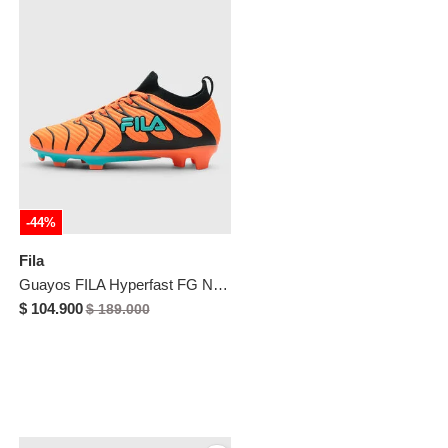
-44%
Fila
Guayos FILA Hyperfast FG Naranja Neón
$ 104.900
$ 189.000