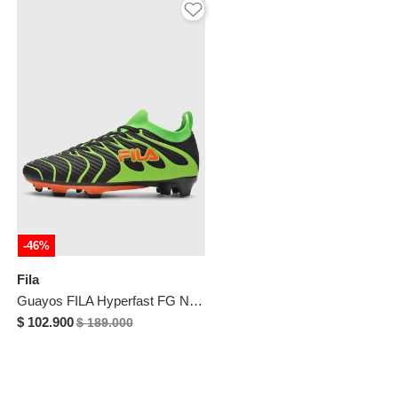
-46%
Fila
Guayos FILA Hyperfast FG Negro
$ 102.900
$ 189.000