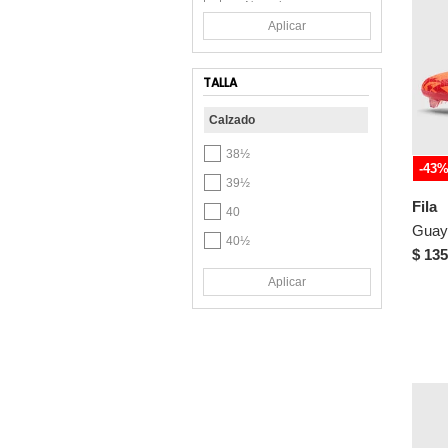
Naranja
Aplicar
Plateado
Rosa
TALLA
Calzado
38½
-43
39½
Fila
40
40½
$ 135
41
Aplicar
41½
42