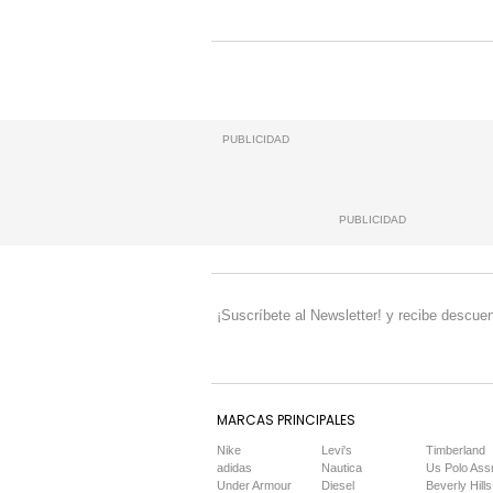
PUBLICIDAD
PUBLICIDAD
¡Suscríbete al Newsletter! y recibe descuen
MARCAS PRINCIPALES
Nike
Levi's
Timberland
adidas
Nautica
Us Polo Ass
Under Armour
Diesel
Beverly Hills