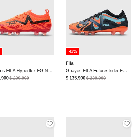
%
-43%
Fila
Guayos FILA Hyperflex FG Naranja Neón
Guayos FILA Futurestrider FG Multicolor
.900
$ 135.900
$ 239.000
$ 239.000