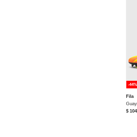
-44
Fila
$ 104