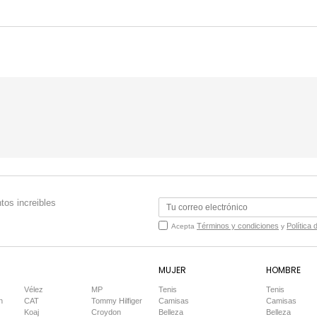
tos increibles
Términos y condiciones
Política 
Acepta
y
MUJER
HOMBRE
Vélez
MP
Tenis
Tenis
n
CAT
Tommy Hilfiger
Camisas
Camisas
Koaj
Croydon
Belleza
Belleza