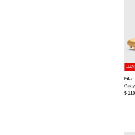
-44
Fila
$ 110