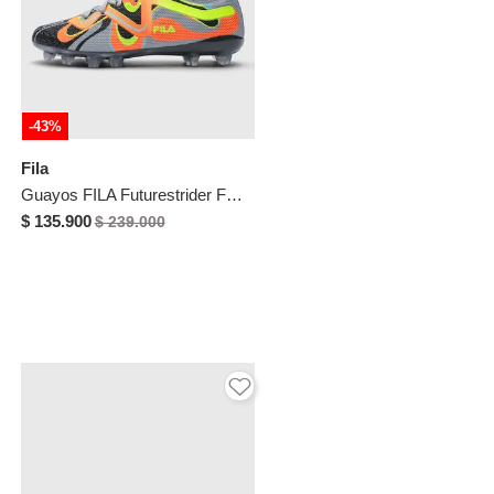
-43%
Fila
Guayos FILA Futurestrider FG Multicolor
$ 135.900
$ 239.000