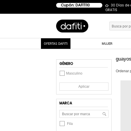
Cupón: DAFITI10
30 Días de
GRATIS
OFERTAS DAFITI
MUJER
guayos
GÉNERO
Ordenar 
Masculino
Aplicar
MARCA
Fila