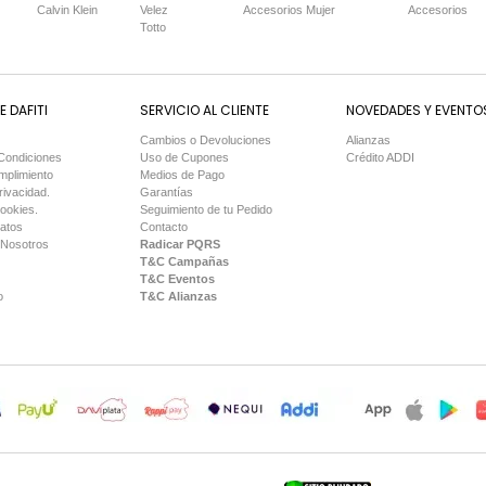
Calvin Klein
Velez
Accesorios Mujer
Accesorios
Totto
 DAFITI
SERVICIO AL CLIENTE
NOVEDADES Y EVENTO
Cambios o Devoluciones
Alianzas
Condiciones
Uso de Cupones
Crédito ADDI
mplimiento
Medios de Pago
rivacidad.
Garantías
Cookies.
Seguimiento de tu Pedido
Datos
Contacto
 Nosotros
Radicar PQRS
T&C Campañas
T&C Eventos
o
T&C Alianzas