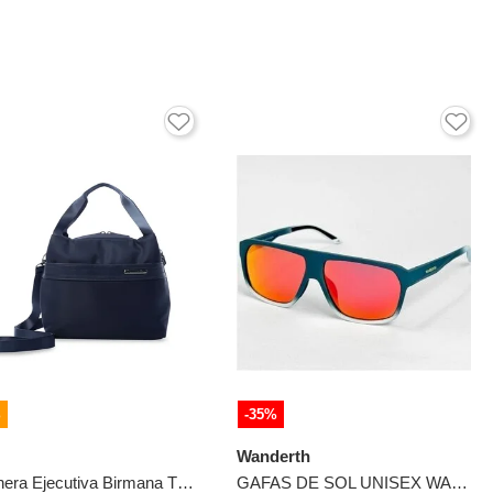
%
-35%
Wanderth
Lonchera Ejecutiva Birmana Térmica Azul
GAFAS DE SOL UNISEX WANDTHER FILTRO UV400 CON LENTES POLARIZADOS AZUL-BLANCO-S11112