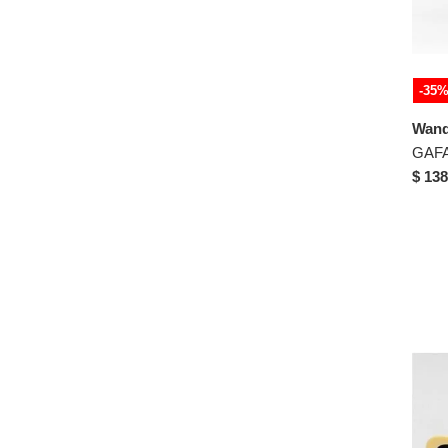
51-19-145
51-19-148
51-20-145
-35
51-21-145
Wand
51-21-216
51-22-145
$ 138
51-23-145
52-17-145
52-18-142
52-18-145
52-20-140
52-20-142
52-21-145
52-24-141
52-24-145