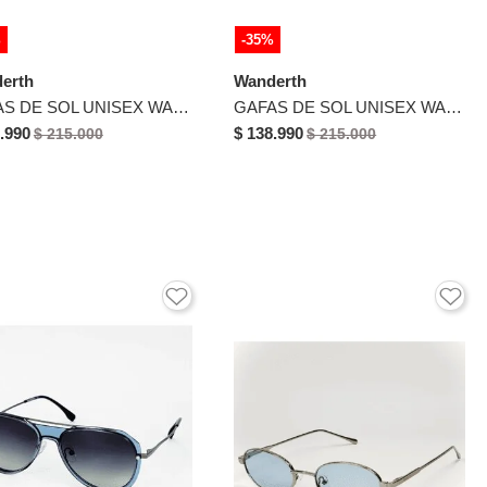
%
-35%
erth
Wanderth
GAFAS DE SOL UNISEX WANDTHER FILTRO UV400 CON LENTES POLARIZADOS AZUL-TR7548
GAFAS DE SOL UNISEX WANDERTH FILTRO UV400 CON LENTES POLARIZADOS-AZUL-ROJO-OLD13075
.990
$ 138.990
$ 215.000
$ 215.000