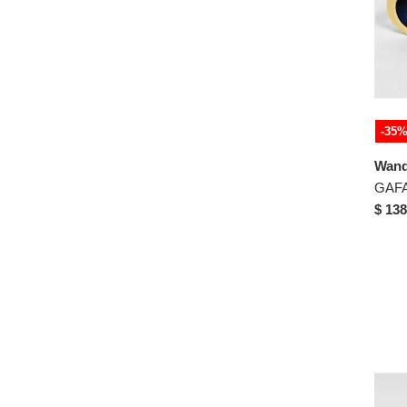
53-15-140
53-16-143
53-16-145
53-16-153
53-17-138
-35
53-17-144
Wand
53-17-145
53-18-140
$ 138
53-18-145
53-19-142
53-19-148
53-20-144
53-21-135
53-21-145
53-21-149
53-23-145