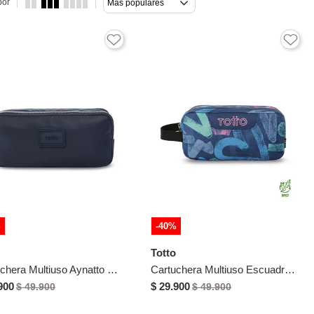
por
Más populares
%
-40%
Totto
Cartuchera Multiuso Aynatto Mediana Azul
Cartuchera Multiuso Escuadra Grande Azul Mujer
900
$ 29.900
$ 49.900
$ 49.900