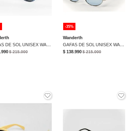
%
-35%
erth
Wanderth
GAFAS DE SOL UNISEX WANDERTH FILTRO UV400 CON LENTES POLARIZADOS-NEGRO-AZUL-A4523
GAFAS DE SOL UNISEX WANDERTH FILTRO UV400 CON LENTES POLARIZADOS-PLATEADO-AZUL-4740
.990
$ 138.990
$ 215.000
$ 215.000