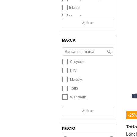
Infantil
Masculino
Aplicar
Niños (8 - 16 Años)
Unisex Infantil
MARCA
Croydon
DIM
Macoly
Totto
Wanderth
Aplicar
-25
Totto
PRECIO