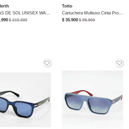
erth
Totto
GAFAS DE SOL UNISEX WANDERTH FILTRO UV400 CON LENTES POLARIZADOS-NEGRO-AZUL-MG5017
Cartuchera Multiuso Cinta Pro Mediana Azul Mujer
.990
$ 35.900
$ 215.000
$ 59.900