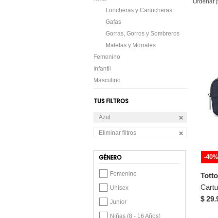
Ordenar 
Loncheras y Cartucheras
Gafas
Gorras, Gorros y Sombreros
Maletas y Morrales
Femenino
Infantil
Masculino
TUS FILTROS
Azul
Eliminar filtros
-40
GÉNERO
Femenino
Totto
Unisex
$ 29.
Junior
Niñas (8 - 16 Años)