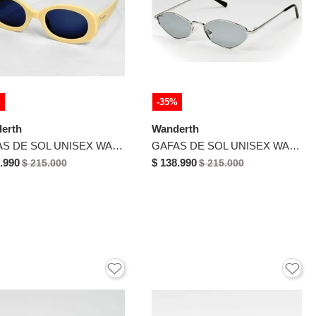
%
-35%
erth
Wanderth
GAFAS DE SOL UNISEX WANDTHER FILTRO UV400 CON LENTES POLARIZADOS BEIGE-AZUL-903
GAFAS DE SOL UNISEX WANDERTH FILTRO UV400 CON LENTES POLARIZADOS-PLATEADO-AZUL-GLT9307
.990
$ 138.990
$ 215.000
$ 215.000