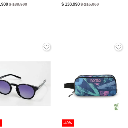
.900
$ 138.990
$ 139.900
$ 215.000
%
-40%