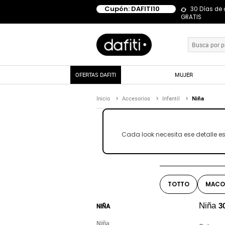
Cupón: DAFITI10
30 Días de
GRATIS
OFERTAS DAFITI
MUJER
Inicio
Accesorios
Infantil
Niña
Cada look necesita ese detalle 
TOTTO
MACO
Niña
3
NIÑA
Niña