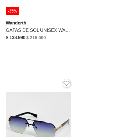
-35%
Wanderth
GAFAS DE SOL UNISEX WANDERTH FILTRO UV400 CON LENTES POLARIZADOS-PLATEADO-AZUL-4583H
$ 138.990
$ 215.000