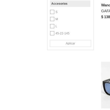
Accesorios
Coral
Wand
Dorado
S
$ 138
Fucsia
M
Gris
L
Lila
45-22-145
Marrón
46-23-145
Aplicar
Morado
46-23-151
47-17-145
Multicolor
47-22-145
Naranja
47-23-150
Plateado
47-24-145
Rosa
48-15-143
Suela
48-20-145
Transparente
48-23-146
Verde
49-18-145
Violeta