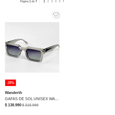
1
2
3
4
5
Página
1
de
7
-35%
Wanderth
GAFAS DE SOL UNISEX WANDTHER FILTRO UV400 CON LENTES POLARIZADOS TRANSPARENTE-AZUL-S33TM5017
$ 138.990
$ 215.000