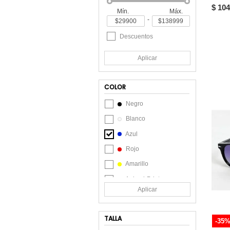
$ 104
Mín.
Máx.
-
Descuentos
Aplicar
COLOR
Negro
Blanco
Azul
Rojo
Amarillo
Animal-Print
Aplicar
Beige
Café
TALLA
-35
Celeste