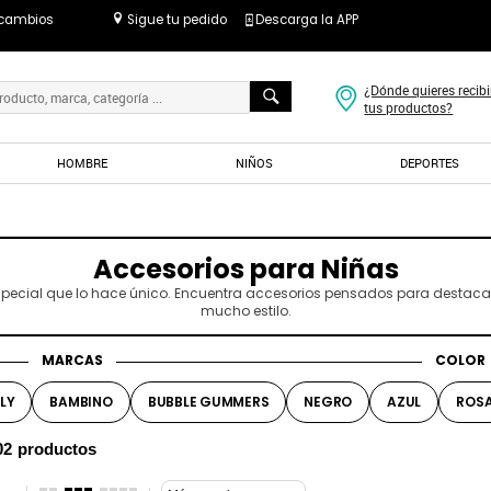
 cambios
Sigue tu pedido
Descarga la APP
¿Dónde quieres recibi
tus productos?
HOMBRE
NIÑOS
DEPORTES
Accesorios para Niñas
especial que lo hace único. Encuentra accesorios pensados para destac
mucho estilo.
MARCAS
COLOR
LY
BAMBINO
BUBBLE GUMMERS
NEGRO
AZUL
ROS
02
productos