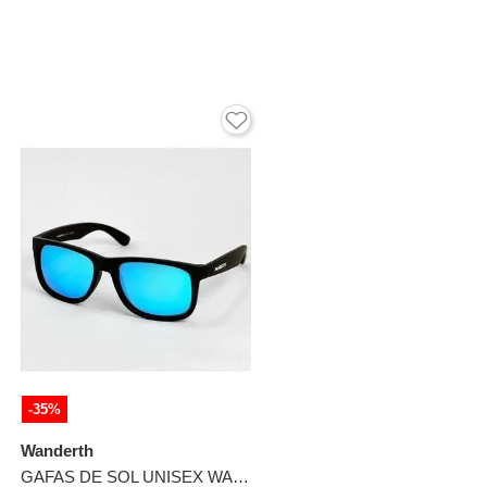
-35%
Wanderth
GAFAS DE SOL UNISEX WANDTHER FILTRO UV400 CON LENTES POLARIZADOS NEGRO-AZUL-WA4165