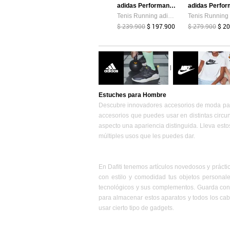
adidas Performance
Tenis Running adidas Performance Runfalcon 5 Negro
$ 239.900
$ 197.900
$ 279.900
$ 2
|
Estuches para Hombre
Descubre innovadores accesorios de moda para 
accesorios que puedes usar en distintas circu
aspecto una apariencia distinguida. Lleva estos 
múltiples usos que les puedes dar.
En Dafiti tenemos artículos novedosos y práct
con estilo y comodidad tus objetos personal
tecnológicos y sus complementos. Guarda con 
para almacenar estos aparatos y todos los ca
usar cierto tipo de gadgets.