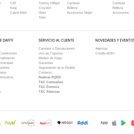
n
CAT
Tommy Hilfiger
Camisas
Camisas
Koaj
Croydon
Belleza
Belleza
Calvin Klein
Velez
Accesorios Mujer
Accesorios
Totto
 DAFITI
SERVICIO AL CLIENTE
NOVEDADES Y EVENTO
Cambios o Devoluciones
Alianzas
Condiciones
Uso de Cupones
Crédito ADDI
mplimiento
Medios de Pago
rivacidad.
Garantías
Cookies.
Seguimiento de tu Pedido
Datos
Contacto
 Nosotros
Radicar PQRS
T&C Campañas
T&C Eventos
o
T&C Alianzas