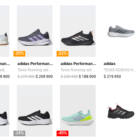
-25%
-21%
adidas Performance
adidas Performance
adidas Performance
adidas
Tenis Lifestyle adidas Sportswear VL Court 00s Blanco
Tenis Running adidas Performance Galaxy 7 Gris
Tenis Running adidas Performance Runblaze Negro
TENIS ADIDAS HOMBRE RESPONSE RUNNER 2 - KJ1734
89.900
$ 279.900
$ 209.900
$ 239.900
$ 188.900
$ 219.950
-14%
-45%