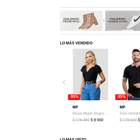
|
LO MÁS VENDIDO
-95%
-95%
MP
MP
Blusa Mujer Negro Mp 104190
$ 176.400
$ 8.900
$ 178.500
$
LO MÁS VISTO