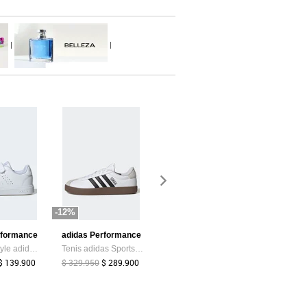
|
|
-12%
-50%
-30%
rformance
adidas Performance
Royal County of Berkshire Polo
Levis
Tenis Lifestyle adidas Sportswear Advantage Base 2.0 Blanco
Tenis adidas Sportswear VL Court 3.0 Blanco
Tenis Lifestyle Royal County of Berkshire Polo Blanco
$ 139.900
$ 329.950
$ 289.900
$ 159.900
$ 80.000
$ 269.900