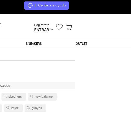
Centro de ayuda
|
r
Registrate
ENTRAR
SNEAKERS
OUTLET
scados
skechers
new balance
velez
guayos