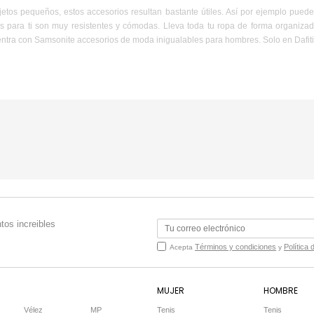
jetos pequeños, estos accesorios resultan bastante útiles. Así por ejemplo pue
 para ti son muy resistentes y cómodas. Lleva toda tu ropa de forma organizad
entra con Samsonite accesorios de moda inigualables para hombres. Solo en Dafiti,
tos increibles
Términos y condiciones
Política 
Acepta
y
MUJER
HOMBRE
Vélez
MP
Tenis
Tenis