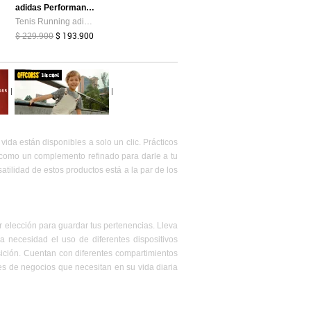
adidas Performance
Tenis Running adidas Performance Runblaze Azul
$ 229.900
$ 193.900
|
|
da están disponibles a solo un clic. Prácticos
a como un complemento refinado para darle a tu
atilidad de estos productos está a la par de los
 elección para guardar tus pertenencias. Lleva
 necesidad el uso de diferentes dispositivos
ición. Cuentan con diferentes compartimientos
s de negocios que necesitan en su vida diaria