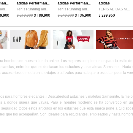
adidas Performance
adidas Performance
adidas Performance
adidas
Tenis Running adidas Performance Galaxy 7 Negro
Tenis Running adidas Performance Response Runner 2 Negro
Tenis Running adidas Performance Ultra Energy Aguamarina
TENIS ADIDAS MUJER TERREX ROCKADIA - KZ9170
09.900
$ 219.900
$ 189.900
$ 249.900
$ 136.900
$ 299.950
|
|
|
hombres en nuestra tienda online. Los mejores complementos para tu estilo de vi
nstancias, entre los que se destacan los estuches y las maletas Samsonite. Nad
accesorios de moda en tus viajes o utilízalos para trabajar o estudiar, pues la vers
icos para hombres elegantes. ¡Descúbrelos! Estuches y maletas Samsonite, la mejor
es a donde quiera que vayas. Para el hombre moderno se ha convertido en una
seguridad todos estos artículos en los estuches que esta marca pone a tu dispos
bles que los acompañan. Son ideales para estudiantes, empleados y hasta hombre