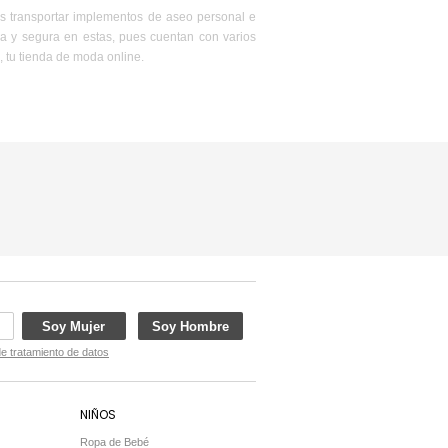
des transportar implementos de aseo personal e
a y segura en estas, pues cuentan con varios
 tu tienda de moda online.
Soy Mujer
Soy Hombre
de tratamiento de datos
NIÑOS
Ropa de Bebé