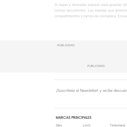
Si viajas y necesitas espacio para guardar ob
incluso documentos. Las maletas que tenemos
compartimientos y cierres de cremallera. Encu
PUBLICIDAD
PUBLICIDAD
¡Suscríbete al Newsletter! y recibe descuen
MARCAS PRINCIPALES
Nike
Levi's
Timberland