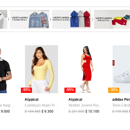
|
|
|
-95%
-95%
-30%
Atypical
Atypical
adidas Pe
Polo Hombre Negro Mp 4104
Camibuzo Mujer Piña Colada Atypical 113985
Vestido Juvenil Rojo Atypical 93562
 9.000
$ 184.485
$ 9.300
$ 201.600
$ 10.100
$ 199.900