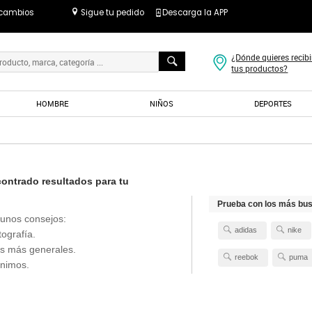
 cambios
Sigue tu pedido
Descarga la APP
¿Dónde quieres recibi
tus productos?
HOMBRE
NIÑOS
DEPORTES
ntrado resultados para tu
Prueba con los más bu
unos consejos:
adidas
nike
tografía.
s más generales.
reebok
puma
ónimos.