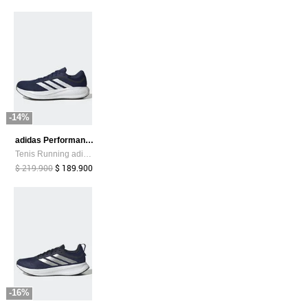
-14%
adidas Performance
Tenis Running adidas Performance Response Runner 2 Azul
$ 219.900
$ 189.900
-16%