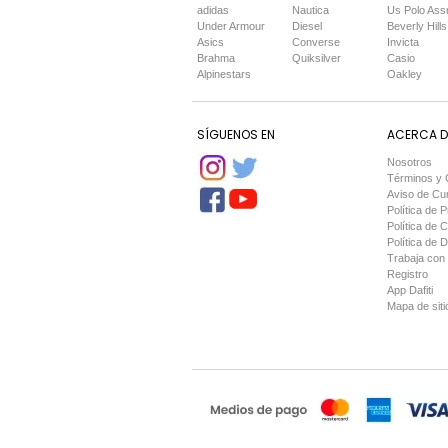
adidas
Nautica
Us Polo Ass
Under Armour
Diesel
Beverly Hills
Asics
Converse
Invicta
Brahma
Quiksilver
Casio
Alpinestars
Oakley
SÍGUENOS EN
ACERCA DE
Nosotros
Términos y 
Aviso de Cu
Política de P
Política de 
Política de 
Trabaja con
Registro
App Dafiti
Mapa de siti