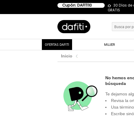
Cupón: DAFITI10
30 Días de
GRATIS
OFERTAS DAFITI
MUJER
Inicio
No hemos enco
búsqueda
Te dejamos alg
Revisa la or
Usa término
Escribe sin