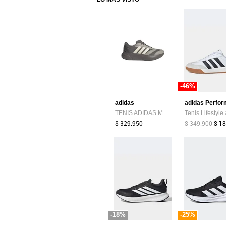
-46%
adidas
TENIS ADIDAS MUJER LIGHTSHIFT 2.0 - KJ4950
$ 329.950
$ 349.900
$ 1
-18%
-25%