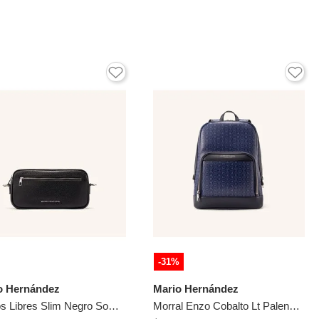
-31%
o Hernández
Mario Hernández
Manos Libres Slim Negro Sombra Manos Libres Slim Negro Sombra
Morral Enzo Cobalto Lt Palenque Morral Enzo Cobalto Lt Palenque