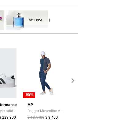
|
|
-95%
-50%
-95%
rformance
MP
SF Polo
MP
Tenis Lifestyle adidas Sportswear Breaknet 3.0 Blanco
Jogger Masculino Azul Petróleo Oscuro Mp 33636
Tenis Lifestyle SF Polo Negro
$ 229.900
$ 187.400
$ 9.400
$ 159.900
$ 80.000
$ 203.070