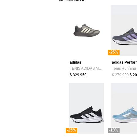
-25%
adidas
TENIS ADIDAS MUJER LIGHTSHIFT 2.0 - KJ4950
$ 329.950
$ 279.900
$ 2
-25%
-19%