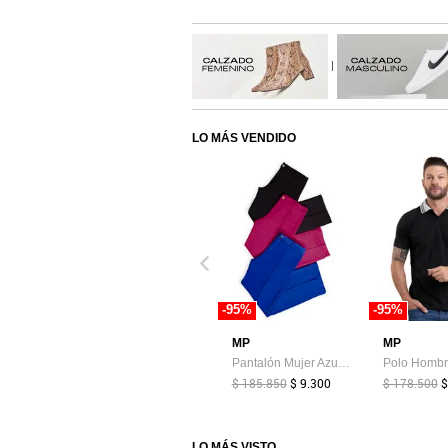
|
LO MÁS VENDIDO
-95%
-95%
MP
MP
Pantalón Mujer Azul Rey Mp 89017
$ 185.850
$ 9.300
$ 178.500
$
LO MÁS VISTO