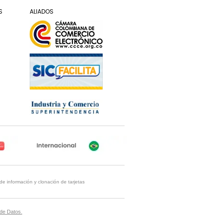
S
ALIADOS
de información y clonación de tarjetas
 de Datos.