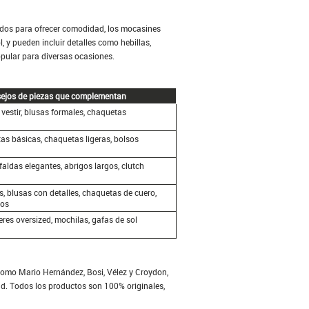
ñados para ofrecer comodidad, los mocasines
 y pueden incluir detalles como hebillas,
opular para diversas ocasiones.
ejos de piezas que complementan
vestir, blusas formales, chaquetas
as básicas, chaquetas ligeras, bolsos
faldas elegantes, abrigos largos, clutch
s, blusas con detalles, chaquetas de cuero,
vos
eres oversized, mochilas, gafas de sol
 como Mario Hernández, Bosi, Vélez y Croydon,
ad. Todos los productos son 100% originales,