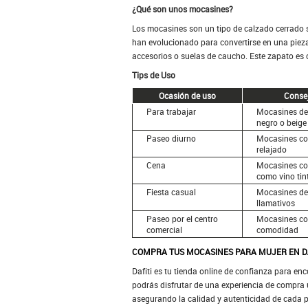
¿Qué son unos mocasines?
Los mocasines son un tipo de calzado cerrado s
han evolucionado para convertirse en una pieza
accesorios o suelas de caucho. Este zapato es c
Tips de Uso
Ocasión de uso
Consej
Para trabajar
Mocasines de
negro o beige
Paseo diurno
Mocasines con
relajado
Cena
Mocasines con
como vino tin
Fiesta casual
Mocasines de 
llamativos
Paseo por el centro
Mocasines co
comercial
comodidad
COMPRA TUS MOCASINES PARA MUJER EN DA
Dafiti es tu tienda online de confianza para e
podrás disfrutar de una experiencia de compra 
asegurando la calidad y autenticidad de cada 