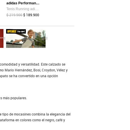
adidas Performance
Tenis Running adidas Performance Response Runner 2 Azul
$ 219.900
$ 189.900
|
|
omodidad y versatilidad. Este calzado se
omo Mario Hernández, Bosi, Croydon, Vélez y
zapato se ha convertido en una opción
as más populares.
e tipo de mocasines combina la elegancia del
taforma en colores como el negro, café y