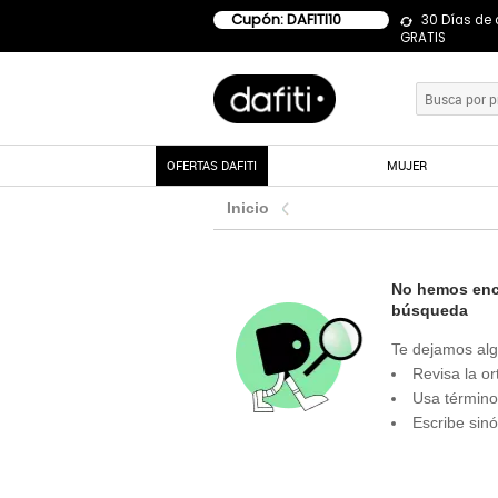
Cupón: DAFITI10
30 Días de
GRATIS
OFERTAS DAFITI
MUJER
Inicio
No hemos enco
búsqueda
Te dejamos alg
Revisa la or
Usa término
Escribe sin