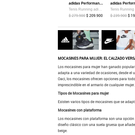
adidas Performance
Tenis Running adidas Performance Galaxy 7 Negro
$ 279.900
$ 209.900
$ 239.900
$ 1
|
MOCASINES PARA MUJER: EL CALZADO VERSÁ
Los mocasines para mujer han ganado popularid
adapta a una variedad de ocasiones, desde el u
Oaci, los mocasines ofrecen opciones para todo
imprescindible en el armario de cualquier mujer.
Tipos de Mocasines para mujer
Existen varios tipos de mocasines que se adapt
Mocasines con plataforma
Los mocasines con plataforma son una opción i
diseño clásico con una suela gruesa que añad
beige.