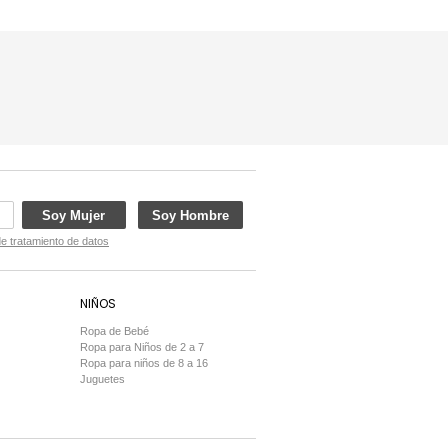
Soy Mujer
Soy Hombre
de tratamiento de datos
NIÑOS
Ropa de Bebé
Ropa para Niños de 2 a 7
Ropa para niños de 8 a 16
Juguetes