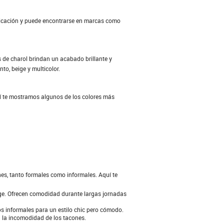
sticación y puede encontrarse en marcas como
s de charol brindan un acabado brillante y
o, beige y multicolor.
í te mostramos algunos de los colores más
nes, tanto formales como informales. Aquí te
eige. Ofrecen comodidad durante largas jornadas
s informales para un estilo chic pero cómodo.
n la incomodidad de los tacones.