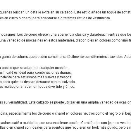
quienes buscan un detalle extra en su calzado. Este estilo añade un toque de sofi
es en cuero o charol para adaptarse a diferentes estilos de vestimenta.
r mocasines. Los de cuero ofrecen una apariencia clásica y duradera, mientras que lo
na variedad de mocasines en estos materiales, disponibles en colores como vino tint
a gama de colores que pueden combinarse fácilmente con diferentes atuendos. Aqu
un básico que se adapta a cualquier ocasión.
sín café es ideal para combinaciones diarias.
excelente para estilismos más suaves y frescos.
to para quienes desean destacar con su calzado.
s multicolor añaden un toque divertido y único.
s su versatilidad. Este calzado se puede utilizar en una amplia variedad de ocasio
cina, especialmente los de cuero o charol en colores neutros como el negro o el b
casines café o multicolor son una excelente opción. Combínalos con jeans o vestido
as o en charol son ideales para eventos que requieren un look más pulido, pero si