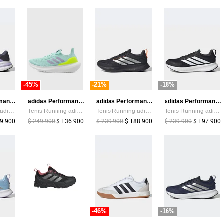
-45%
-21%
-18%
adidas Performance
adidas Performance
adidas Performance
adidas Performance
Tenis Running adidas Performance Galaxy 7 Gris
Tenis Running adidas Performance Ultra Energy Aguamarina
Tenis Running adidas Performance Runblaze Negro
Tenis Running adidas Performance Runfalcon 5 Negro
09.900
$ 249.900
$ 136.900
$ 239.900
$ 188.900
$ 239.900
$ 197.900
-46%
-16%