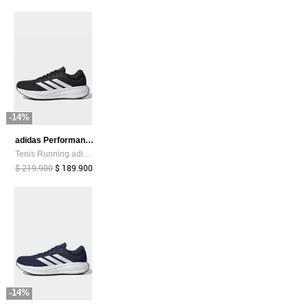
-14%
adidas Performance
Tenis Running adidas Performance Response Runner 2 Negro
$ 219.900
$ 189.900
-14%