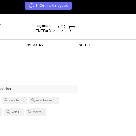
Centro de ayuda
|
r
Registrate
ENTRAR
SNEAKERS
OUTLET
scados
skechers
new balance
velez
morral