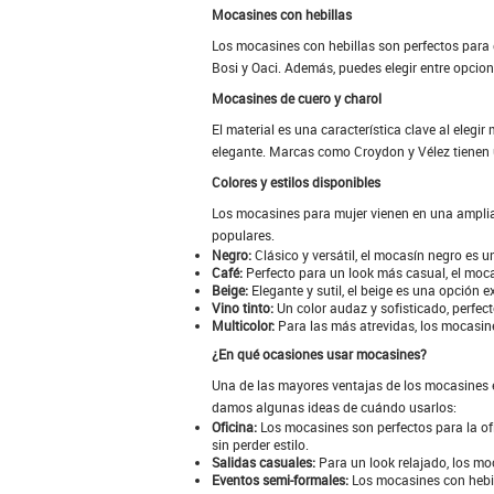
Mocasines con hebillas
Los mocasines con hebillas son perfectos para 
Bosi y Oaci. Además, puedes elegir entre opcion
Mocasines de cuero y charol
El material es una característica clave al elegi
elegante. Marcas como Croydon y Vélez tienen u
Colores y estilos disponibles
Los mocasines para mujer vienen en una ampli
populares.
Negro:
Clásico y versátil, el mocasín negro es 
Café:
Perfecto para un look más casual, el moca
Beige:
Elegante y sutil, el beige es una opción 
Vino tinto:
Un color audaz y sofisticado, perfec
Multicolor:
Para las más atrevidas, los mocasine
¿En qué ocasiones usar mocasines?
Una de las mayores ventajas de los mocasines e
damos algunas ideas de cuándo usarlos:
Oficina:
Los mocasines son perfectos para la ofi
sin perder estilo.
Salidas casuales:
Para un look relajado, los mo
Eventos semi-formales:
Los mocasines con hebill