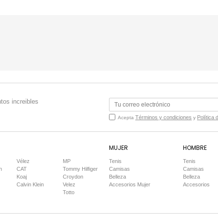
tos increibles
Términos y condiciones
Política 
Acepta
y
MUJER
HOMBRE
Vélez
MP
Tenis
Tenis
n
CAT
Tommy Hilfiger
Camisas
Camisas
Koaj
Croydon
Belleza
Belleza
Calvin Klein
Velez
Accesorios Mujer
Accesorios
Totto