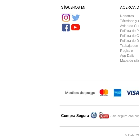
SÍGUENOS EN
ACERCA DE
Nosotros
Términos y 
Aviso de Cu
Política de P
Política de 
Política de 
Trabaja con
Registro
App Dafiti
Mapa de siti
Compra Segura
Compra asegurada por
Sitio seguro con cr
Comodo
© Dafiti 