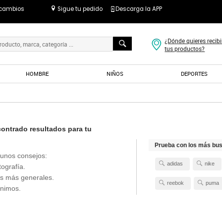
 cambios
Sigue tu pedido
Descarga la APP
¿Dónde quieres recibi
tus productos?
HOMBRE
NIÑOS
DEPORTES
ntrado resultados para tu
Prueba con los más bu
unos consejos:
adidas
nike
tografía.
s más generales.
reebok
puma
ónimos.