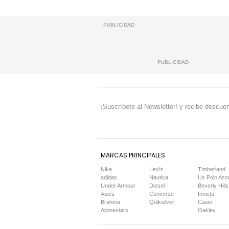
PUBLICIDAD
PUBLICIDAD
¡Suscríbete al Newsletter! y recibe descuen
MARCAS PRINCIPALES
Nike
Levi's
Timberland
adidas
Nautica
Us Polo Ass
Under Armour
Diesel
Beverly Hills
Asics
Converse
Invicta
Brahma
Quiksilver
Casio
Alpinestars
Oakley