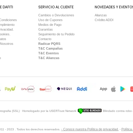
 DAFITI
SERVICIO AL CLIENTE
NOVEDADES Y EVENTO
Cambios o Devoluciones
Alianzas
Condiciones
Uso de Cupones
Crédito ADDI
mplimiento
Medios de Pago
rivacidad.
Garantías
Cookies.
Seguimiento de tu Pedido
Datos
Contacto
 Nosotros
Radicar PQRS
T&C Campañas
T&C Eventos
o
T&C Alianzas
iptografia (SSL) · Homologado por la USERTrust Network
Blindado contra robo 
Sitio Blindado
- Conoce nuestra Política de privacidad.
Política
2011 - 2023 . Todos los derechos reservados.
-