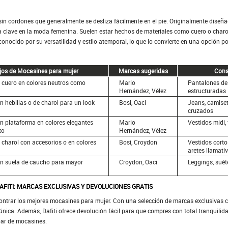
in cordones que generalmente se desliza fácilmente en el pie. Originalmente dise
 clave en la moda femenina. Suelen estar hechos de materiales como cuero o charol,
onocido por su versatilidad y estilo atemporal, lo que lo convierte en una opción p
os de Mocasines para mujer
Marcas sugeridas
Cons
 cuero en colores neutros como
Mario
Pantalones de 
Hernández, Vélez
estructuradas
 hebillas o de charol para un look
Bosi, Oaci
Jeans, camiset
cruzados
 plataforma en colores elegantes
Mario
Vestidos midi, 
to
Hernández, Vélez
charol con accesorios o en colores
Bosi, Croydon
Vestidos corto
aretes llamati
n suela de caucho para mayor
Croydon, Oaci
Leggings, suét
FITI: MARCAS EXCLUSIVAS Y DEVOLUCIONES GRATIS
ncontrar los mejores mocasines para mujer. Con una selección de marcas exclusivas
única. Además, Dafiti ofrece devolución fácil para que compres con total tranquilid
par de mocasines.