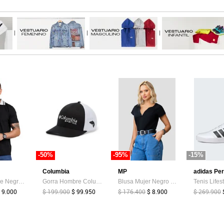
|
|
|
-50%
-95%
-15%
Columbia
MP
adidas Pe
Polo Hombre Negro Mp 4104
Gorra Hombre Columbia PFG MESH BALL CAP Negro Columbia
Blusa Mujer Negro Mp 104190
 9.000
$ 199.900
$ 99.950
$ 176.400
$ 8.900
$ 269.900