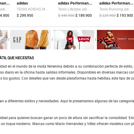
adidas Performance
adidas
adidas Performance
adidas Performance
Tenis Running adidas Performance Runblaze Celeste
TENIS ADIDAS MUJER TERREX ROCKADIA - KZ9170
Tenis Lifestyle adidas Sportswear VL Court 00s Blanco
Tenis Running adidas Performance Runblaze Azul
94.900
$ 299.950
$ 349.900
$ 189.900
$ 229.900
$ 193.900
|
|
|
TIL QUE NECESITAS
ad en el mundo de la moda femenina debido a su combinación perfecta de estilo, c
so diario en la oficina hasta salidas informales. Disponibles en diversas marcas c
s los gustos. Con detalles que van desde plataformas hasta hebillas, este tipo de 
an a diferentes estilos y necesidades. Aquí te presentamos algunas de las categorí
deal para quienes buscan ganar un poco de altura sin sacrificar la comodidad. Est
e un toque moderno. Marcas como Mario Hernández y Vélez ofrecen modelos con pla