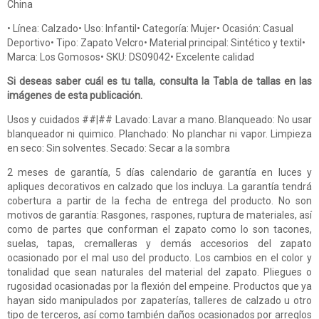
China
• Línea: Calzado• Uso: Infantil• Categoría: Mujer• Ocasión: Casual
Deportivo• Tipo: Zapato Velcro• Material principal: Sintético y textil•
Marca: Los Gomosos• SKU: DS09042• Excelente calidad
Si deseas saber cuál es tu talla, consulta la Tabla de tallas en las
imágenes de esta publicación.
Usos y cuidados ##|## Lavado: Lavar a mano. Blanqueado: No usar
blanqueador ni quimico. Planchado: No planchar ni vapor. Limpieza
en seco: Sin solventes. Secado: Secar a la sombra
2 meses de garantía, 5 días calendario de garantía en luces y
apliques decorativos en calzado que los incluya. La garantía tendrá
cobertura a partir de la fecha de entrega del producto. No son
motivos de garantía: Rasgones, raspones, ruptura de materiales, así
como de partes que conforman el zapato como lo son tacones,
suelas, tapas, cremalleras y demás accesorios del zapato
ocasionado por el mal uso del producto. Los cambios en el color y
tonalidad que sean naturales del material del zapato. Pliegues o
rugosidad ocasionadas por la flexión del empeine. Productos que ya
hayan sido manipulados por zapaterías, talleres de calzado u otro
tipo de terceros, así como también daños ocasionados por arreglos