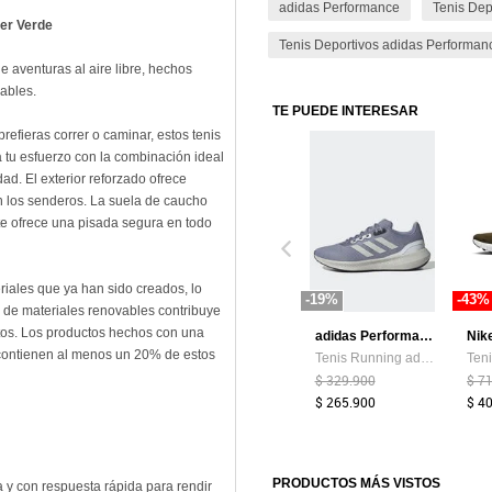
adidas Performance
Tenis Dep
der Verde
Tenis Deportivos adidas Performan
de aventuras al aire libre, hechos
vables.
TE PUEDE INTERESAR
efieras correr o caminar, estos tenis
a tu esfuerzo con la combinación ideal
ad. El exterior reforzado ofrece
n los senderos. La suela de caucho
te ofrece una pisada segura en todo
eriales que ya han sido creados, lo
-19%
-43%
n de materiales renovables contribuye
itos. Los productos hechos con una
adidas Performance
Nik
 contienen al menos un 20% de estos
Tenis Running adidas Performance Runfalcon 2.0 Azul Grisáceo
$ 329.900
$ 7
$ 265.900
$ 4
PRODUCTOS MÁS VISTOS
 y con respuesta rápida para rendir