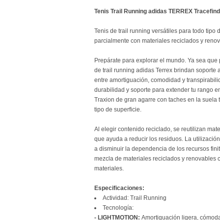
Tenis Trail Running adidas TERREX Tracefin
Tenis de trail running versátiles para todo tipo 
parcialmente con materiales reciclados y reno
Prepárate para explorar el mundo. Ya sea que pr
de trail running adidas Terrex brindan soporte 
entre amortiguación, comodidad y transpirabilid
durabilidad y soporte para extender tu rango e
Traxion de gran agarre con taches en la suela 
tipo de superficie.
Al elegir contenido reciclado, se reutilizan mat
que ayuda a reducir los residuos. La utilizació
a disminuir la dependencia de los recursos fin
mezcla de materiales reciclados y renovables
materiales.
Especificaciones:
Actividad: Trail Running
Tecnología:
- LIGHTMOTION:
Amortiguación ligera, cómoda