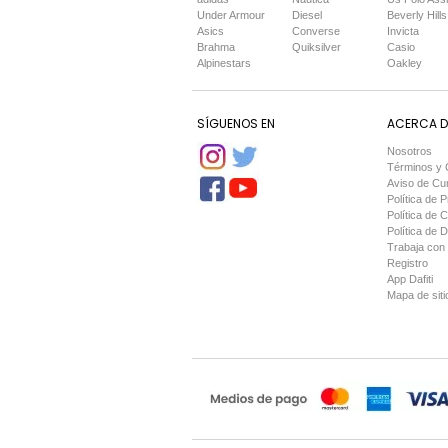
Under Armour
Diesel
Beverly Hills
Asics
Converse
Invicta
Brahma
Quiksilver
Casio
Alpinestars
Oakley
SÍGUENOS EN
ACERCA DE
Nosotros
Términos y 
Aviso de Cu
Política de P
Política de 
Política de 
Trabaja con
Registro
App Dafiti
Mapa de siti