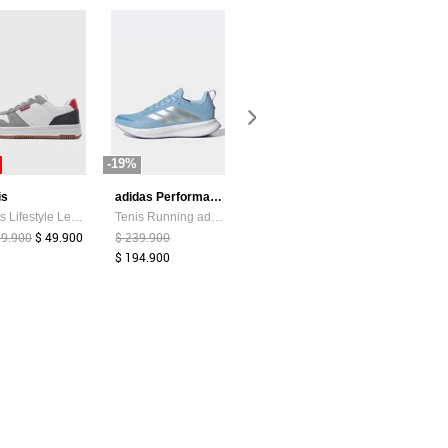
-19%
-87%
-44%
is
adidas Performance
Atypical
Tenis Lifestyle Levi's Drive Lo Blanco
Tenis Running adidas Performance Runblaze Celeste
Camiseta Mujer Chocolate Atypical 113737
99.900
$ 49.900
$ 239.900
$ 39.374
$ 5.200
$ 159.900
$ 194.900