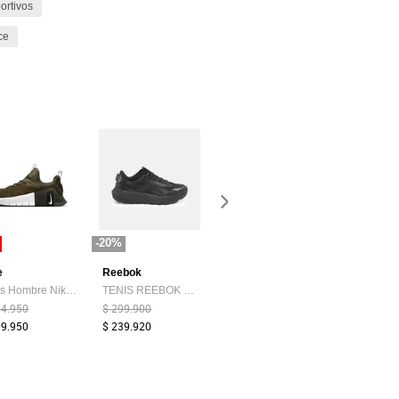
ortivos
ce
-20%
-35%
e
Reebok
adidas Originals
Croydon
Tenis Hombre Nike Free Metcon 6 Verde
TENIS REEBOK HOMBRE 100262332 BASE TRAIL Talla 9.5
Tenis Lifestyle adidas Originals Campus 00s Verde
14.950
$ 299.900
$ 599.900
$ 139.900
09.950
$ 239.920
$ 389.900