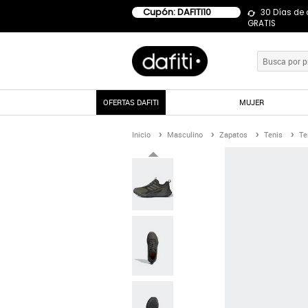
Cupón: DAFITI10
30 Días de
GRATIS
OFERTAS DAFITI
MUJER
Inicio
Masculino
Zapatos
Tenis
Te