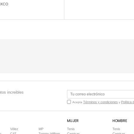
QXCO
tos increibles
Términos y condiciones
Política 
Acepta
y
MUJER
HOMBRE
Vélez
MP
Tenis
Tenis
n
CAT
Tommy Hilfiger
Camisas
Camisas