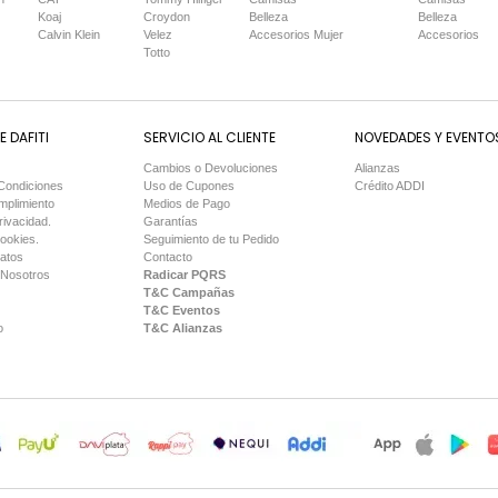
Koaj
Croydon
Belleza
Belleza
Calvin Klein
Velez
Accesorios Mujer
Accesorios
Totto
 DAFITI
SERVICIO AL CLIENTE
NOVEDADES Y EVENTO
Cambios o Devoluciones
Alianzas
Condiciones
Uso de Cupones
Crédito ADDI
mplimiento
Medios de Pago
rivacidad.
Garantías
Cookies.
Seguimiento de tu Pedido
Datos
Contacto
 Nosotros
Radicar PQRS
T&C Campañas
T&C Eventos
o
T&C Alianzas