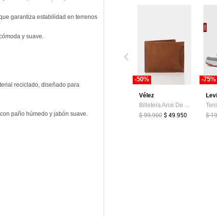
que garantiza estabilidad en terrenos
a cómoda y suave.
-50%
-75%
rial reciclado, diseñado para
Vélez
Lev
Billetera Arce De Cuero Para Hombre Tarjetero Extraible Billetera Arce De Cuero Para Hombre Tarjetero Extraible Miel VÉLEZ
ar con paño húmedo y jabón suave.
$ 99.900
$ 49.950
$ 1