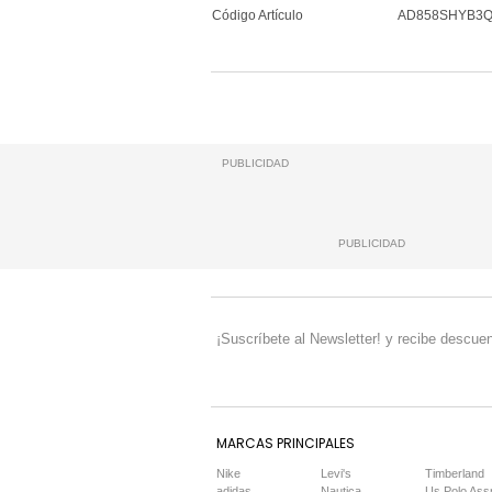
Código Artículo
AD858SHYB3
PUBLICIDAD
PUBLICIDAD
¡Suscríbete al Newsletter! y recibe descuen
MARCAS PRINCIPALES
Nike
Levi's
Timberland
adidas
Nautica
Us Polo Ass