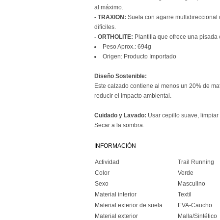
al máximo.
- TRAXION:
Suela con agarre multidireccional 
difíciles.
- ORTHOLITE:
Plantilla que ofrece una pisad
Peso Aprox.: 694g
Origen: Producto Importado
Diseño Sostenible:
Este calzado contiene al menos un 20% de mate
reducir el impacto ambiental.
Cuidado y Lavado:
Usar cepillo suave, limpi
Secar a la sombra.
INFORMACIÓN
Actividad
Trail Running
Color
Verde
Sexo
Masculino
Material interior
Textil
Material exterior de suela
EVA-Caucho
Material exterior
Malla/Sintético