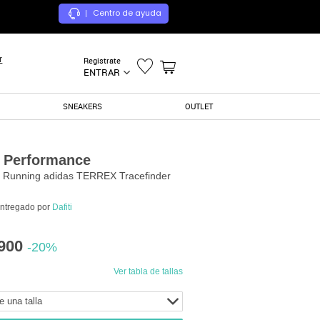
Centro de ayuda
|
r
Registrate
ENTRAR
SNEAKERS
OUTLET
 Performance
il Running adidas TERREX Tracefinder
entregado por
Dafiti
900
-20%
Ver tabla de tallas
e una talla