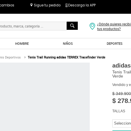
 cambios
Sigue tu pedido
Descarga la APP
¿Dónde quieres recibi
tus productos?
HOMBRE
NIÑOS
DEPORTES
nis Deportivos
Tenis Trail Running adidas TERREX Tracefinder Verde
adidas
Tenis Tra
Verde
Vendido y 
$ 349.900
$ 278.
TALLAS
Seleccion