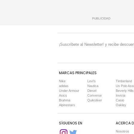
PUBLICIDAD
¡Suscríbete al Newsletter! y recibe descuen
MARCAS PRINCIPALES
Nike
Levi's
Timberland
adidas
Nautica
Us Polo Ass
Under Armour
Diesel
Beverly Hills
Asics
Converse
Invicta
Brahma
Quiksilver
Casio
Alpinestars
Oakley
SÍGUENOS EN
ACERCA DE
Nosotros