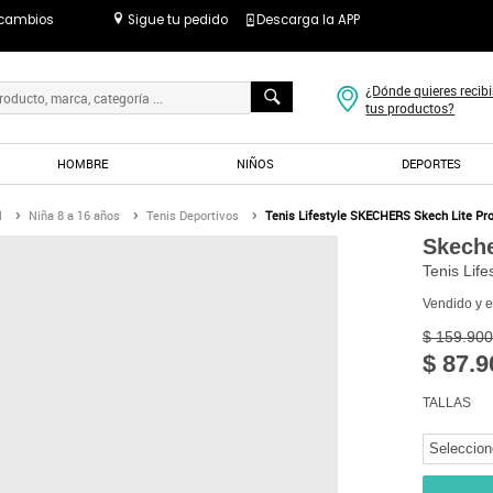
 cambios
Sigue tu pedido
Descarga la APP
¿Dónde quieres recibi
tus productos?
HOMBRE
NIÑOS
DEPORTES
l
Niña 8 a 16 años
Tenis Deportivos
Tenis Lifestyle SKECHERS Skech Lite Pr
Skech
Tenis Lif
Vendido y 
$ 159.900
$ 87.9
TALLAS
Seleccion