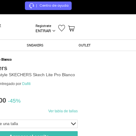
Centro de ayuda
|
r
Registrate
ENTRAR
SNEAKERS
OUTLET
o Blanco
ers
estyle SKECHERS Skech Lite Pro Blanco
entregado por
Dafiti
00
-45%
Ver tabla de tallas
e una talla