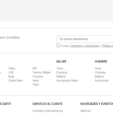
tos increibles
Términos y condiciones
Política 
Acepta
y
MUJER
HOMBRE
Vélez
MP
Tenis
Tenis
n
CAT
Tommy Hilfiger
Camisas
Camisas
Koaj
Croydon
Belleza
Belleza
Calvin Klein
Velez
Accesorios Mujer
Accesorios
Totto
 DAFITI
SERVICIO AL CLIENTE
NOVEDADES Y EVENTO
Cambios o Devoluciones
Alianzas