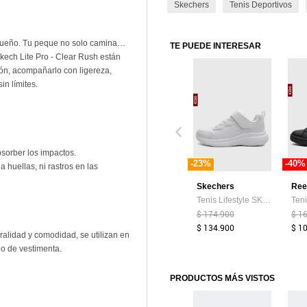
Skechers
Tenis Deportivos
sueño. Tu peque no solo camina…
TE PUEDE INTERESAR
kech Lite Pro - Clear Rush están
ión, acompañarlo con ligereza,
sin límites.
sorber los impactos.
-23%
-40%
 huellas, ni rastros en las
Skechers
Ree
Tenis Lifestyle SKECHERS Bounder 2.0 Blanco
$ 174.900
$ 1
$ 134.900
$ 1
uralidad y comodidad, se utilizan en
go de vestimenta.
PRODUCTOS MÁS VISTOS