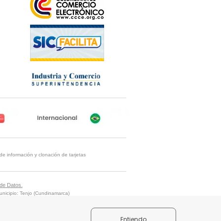
de información y clonación de tarjetas
 de Datos.
nicipio: Tenjo (Cundinamarca)
cargando baterías.
Entiendo