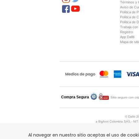
Términos y 
Aviso de Cu
Política de P
Política de 
Política de 
Trabaja con
Registro
App Dafiti
Mapa de siti
Compra Segura
Compra asegurada por
Sitio seguro con cr
Comodo
© Dafiti 
a Bigfoot Colombia SAS.- NIT
Lunes a Viernes d
Al navegar en nuestro sitio aceptas el uso de cook