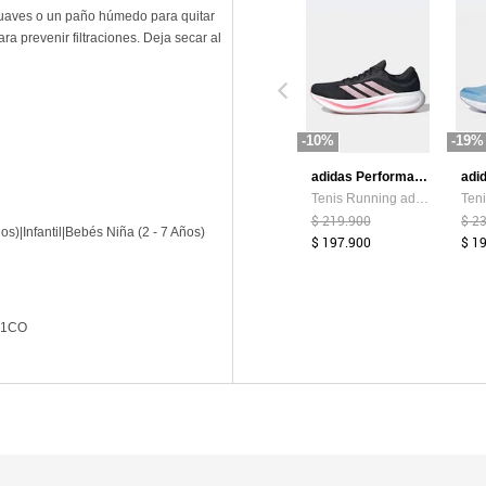
suaves o un paño húmedo para quitar
ra prevenir filtraciones. Deja secar al
-10%
-19%
adidas Performance
Tenis Running adidas Performance Response Runner 2 Negro
$ 219.900
$ 2
os)|Infantil|Bebés Niña (2 - 7 Años)
$ 197.900
$ 1
A1CO