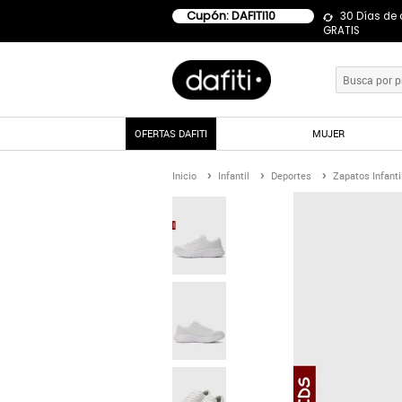
Cupón: DAFITI10
30 Días de
GRATIS
OFERTAS DAFITI
MUJER
Inicio
Infantil
Deportes
Zapatos Infanti