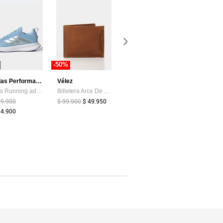
-50%
-75%
-44%
adidas Performance
Vélez
Levis
Tenis Running adidas Performance Runblaze Celeste
Billetera Arce De Cuero Para Hombre Tarjetero Extraible Billetera Arce De Cuero Para Hombre Tarjetero Extraible Miel VÉLEZ
Tenis Lifestyle Levi's Drive Lo Blanco
39.900
$ 99.900
$ 49.950
$ 199.900
$ 49.900
$ 159.900
94.900