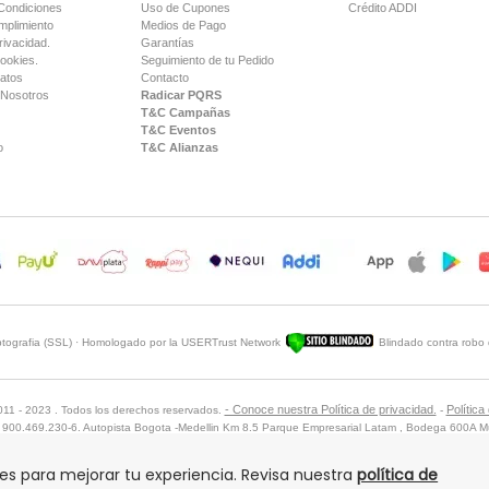
Condiciones
Uso de Cupones
Crédito ADDI
mplimiento
Medios de Pago
rivacidad.
Garantías
Cookies.
Seguimiento de tu Pedido
Datos
Contacto
 Nosotros
Radicar PQRS
T&C Campañas
T&C Eventos
o
T&C Alianzas
iptografia (SSL) · Homologado por la USERTrust Network
Blindado contra robo 
Sitio Blindado
- Conoce nuestra Política de privacidad.
Política
2011 - 2023 . Todos los derechos reservados.
-
: 900.469.230-6. Autopista Bogota -Medellin Km 8.5 Parque Empresarial Latam , Bodega 600A Mu
Línea telefónica: (601) 508 2244
e 8:00 a.m. a 4:00 p.m. - Sábados de 8:00 a.m. a 12:00 p.m. - Domingos y festivos estaremos re
ies para mejorar tu experiencia. Revisa nuestra
política de
gerencia@dafiti.com.co
notificaciones judiciales: