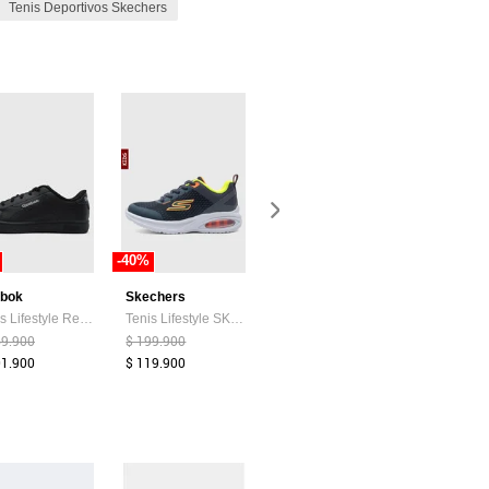
Tenis Deportivos Skechers
-40%
-40%
bok
Skechers
Skechers
Reebok
Tenis Lifestyle Reebok Court Clean Negro
Tenis Lifestyle SKECHERS Microspec Max Advance Azul
TENIS SKECHERS JUNIOR NINA 303981L-NVLV EDGERID Talla 3
69.900
$ 199.900
$ 187.900
$ 229.900
01.900
$ 119.900
$ 137.900