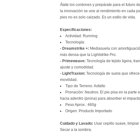
Átate los cordones y prepárate para el futuro de
la innovación se une al rendimiento en cada pa
pies no es solo calzado. Es un estilo de vida.
Especificaciones:
Actividad: Running
Tecnología:
- Dreamstrike +:
Mediasuela con amortiguaci
más densa que la Lightstrike Pro.
- Primeweave:
Tecnología de tejido ligera, tra
ajuste y comodidad.
- LightTraxion:
Tecnología de suela que ofrece 
movilidad.
Tipo de Terreno: Asfalto
Pronación: Neutros: El pie pisa en la parte e
hacia adentro (prona) para absorber el impacto
Peso Aprox.: 460g
Origen: Producto Importado
Cuidado y Lavado:
Usar cepillo suave, limpia
Secar a la sombra.