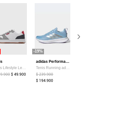
-19%
-87%
-44%
is
adidas Performance
Atypical
Tenis Lifestyle Levi's Drive Lo Blanco
Tenis Running adidas Performance Runblaze Celeste
Camiseta Mujer Chocolate Atypical 113737
99.900
$ 49.900
$ 239.900
$ 39.374
$ 5.200
$ 159.900
$ 194.900