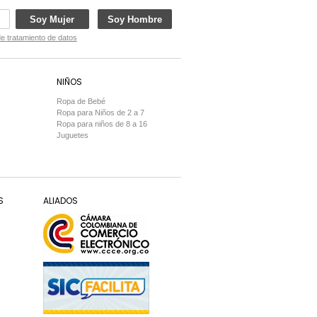
Soy Mujer
Soy Hombre
de tratamiento de datos
NIÑOS
Ropa de Bebé
Ropa para Niños de 2 a 7
Ropa para niños de 8 a 16
Juguetes
S
ALIADOS