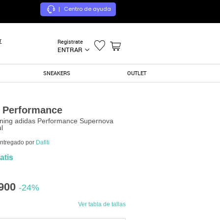
Centro de ayuda
|
r
Registrate
ENTRAR
SNEAKERS
OUTLET
 Performance
ning adidas Performance Supernova
l
entregado por
Dafiti
atis
900
-24%
Ver tabla de tallas