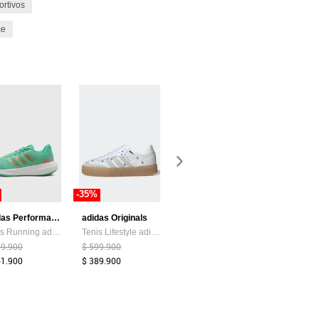
ortivos
ce
-35%
-20%
adidas Performance
adidas Originals
Nike
Tenis Running adidas Performance Latin Run 2.0 Verde
Tenis Lifestyle adidas Originals Sambae Blanco
Tenis Nike W Revolution 8 Mujer-Azul
49.900
$ 599.900
$ 349.990
$ 329.900
61.900
$ 389.900
$ 263.900