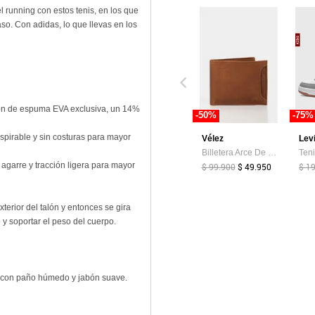
l running con estos tenis, en los que
so. Con adidas, lo que llevas en los
ón de espuma EVA exclusiva, un 14%
-50%
-75%
nspirable y sin costuras para mayor
Vélez
Lev
Billetera Arce De Cuero Para Hombre Tarjetero Extraible Billetera Arce De Cuero Para Hombre Tarjetero Extraible Miel VÉLEZ
agarre y tracción ligera para mayor
$ 99.900
$ 49.950
$ 1
xterior del talón y entonces se gira
 y soportar el peso del cuerpo.
r con paño húmedo y jabón suave.