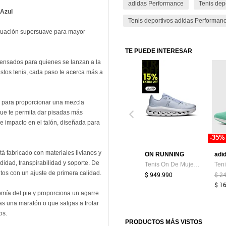
adidas Performance
Tenis dep
 Azul
Tenis deportivos adidas Performan
guación supersuave para mayor
TE PUEDE INTERESAR
pensados para quienes se lanzan a la
stos tenis, cada paso te acerca más a
 para proporcionar una mezcla
ue te permita dar pisadas más
de impacto en el talón, diseñada para
-35%
tá fabricado con materiales livianos y
ON RUNNING
didad, transpirabilidad y soporte. De
Tenis On De Mujer Cloudtilt 3WE10054844-7.5 Azul
tos con un ajuste de primera calidad.
$ 949.990
$ 2
$ 1
atomía del pie y proporciona un agarre
ras una maratón o que salgas a trotar
os.
PRODUCTOS MÁS VISTOS