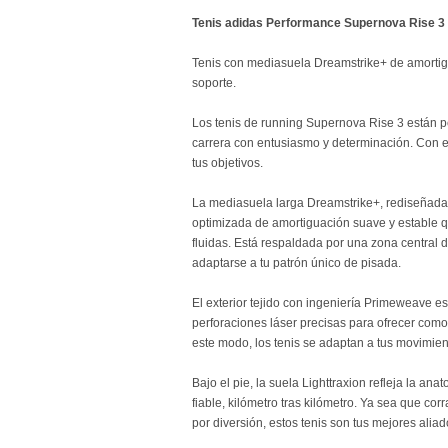
Tenis adidas Performance Supernova Rise 3
Tenis con mediasuela Dreamstrike+ de amorti
soporte.
Los tenis de running Supernova Rise 3 están 
carrera con entusiasmo y determinación. Con e
tus objetivos.
La mediasuela larga Dreamstrike+, rediseñada
optimizada de amortiguación suave y estable q
fluidas. Está respaldada por una zona central 
adaptarse a tu patrón único de pisada.
El exterior tejido con ingeniería Primeweave es
perforaciones láser precisas para ofrecer como
este modo, los tenis se adaptan a tus movimien
Bajo el pie, la suela Lighttraxion refleja la an
fiable, kilómetro tras kilómetro. Ya sea que cor
por diversión, estos tenis son tus mejores aliad