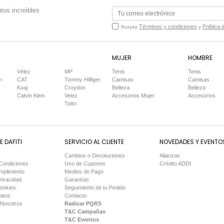
tos increibles
Términos y condiciones
Política 
Acepta
y
MUJER
HOMBRE
Vélez
MP
Tenis
Tenis
n
CAT
Tommy Hilfiger
Camisas
Camisas
Koaj
Croydon
Belleza
Belleza
Calvin Klein
Velez
Accesorios Mujer
Accesorios
Totto
 DAFITI
SERVICIO AL CLIENTE
NOVEDADES Y EVENTO
Cambios o Devoluciones
Alianzas
Condiciones
Uso de Cupones
Crédito ADDI
mplimiento
Medios de Pago
rivacidad.
Garantías
Cookies.
Seguimiento de tu Pedido
Datos
Contacto
 Nosotros
Radicar PQRS
T&C Campañas
T&C Eventos