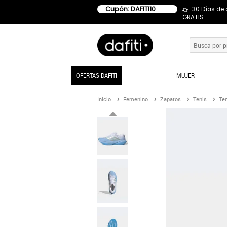
Cupón: DAFITI10
30 Días de
GRATIS
OFERTAS DAFITI
MUJER
Inicio
Femenino
Zapatos
Tenis
Ten