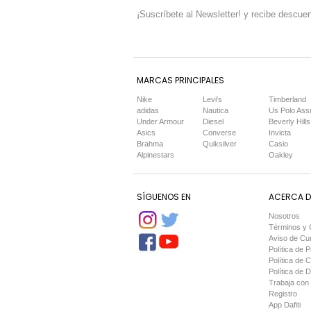
¡Suscríbete al Newsletter! y recibe descuen
MARCAS PRINCIPALES
Nike
Levi's
Timberland
adidas
Nautica
Us Polo Ass
Under Armour
Diesel
Beverly Hills
Asics
Converse
Invicta
Brahma
Quiksilver
Casio
Alpinestars
Oakley
SÍGUENOS EN
ACERCA DE
Nosotros
Términos y 
Aviso de Cu
Política de P
Política de 
Política de 
Trabaja con
Registro
App Dafiti