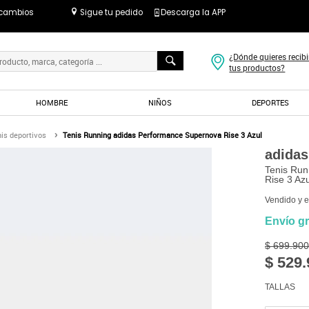
 cambios
Sigue tu pedido
Descarga la APP
¿Dónde quieres recibi
tus productos?
HOMBRE
NIÑOS
DEPORTES
is deportivos
Tenis Running adidas Performance Supernova Rise 3 Azul
adidas
Tenis Run
Rise 3 Azu
Vendido y 
Envío gr
$ 699.900
$ 529.
TALLAS