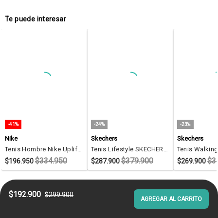
Te puede interesar
-41%
-24%
-23%
Nike
Skechers
Skechers
Tenis Hombre Nike Uplift SC Negro
Tenis Lifestyle SKECHERS BobsSport Squad Chaos 4 Negro
$334.950
$379.900
$3
$196.950
$287.900
$269.900
$192.900
$299.900
AGREGAR AL CARRITO