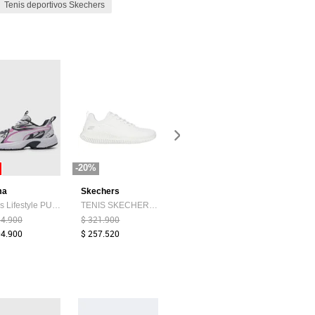
Tenis deportivos Skechers
-20%
-20%
-17%
ma
Skechers
Skechers
Puma
Tenis Lifestyle PUMA Milenio Tech Blanco
TENIS SKECHERS MUJER 117426WHT BOBS GEO L Talla 8
Tenis SKECHERS Eden LX Blanco
54.900
$ 321.900
$ 259.900
$ 324.900
04.900
$ 257.520
$ 208.900
$ 268.900