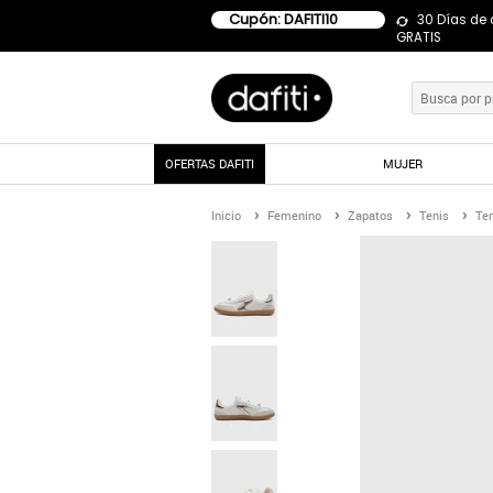
Cupón: DAFITI10
30 Días de
GRATIS
OFERTAS DAFITI
MUJER
Inicio
Femenino
Zapatos
Tenis
Ten