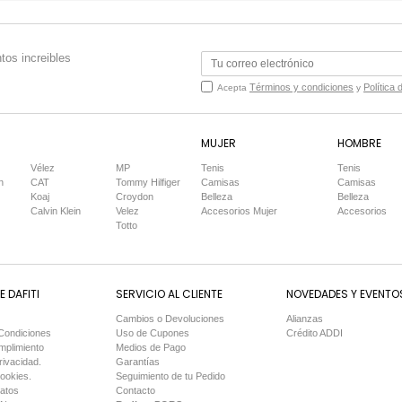
tos increibles
Términos y condiciones
Política 
Acepta
y
MUJER
HOMBRE
Vélez
MP
Tenis
Tenis
n
CAT
Tommy Hilfiger
Camisas
Camisas
Koaj
Croydon
Belleza
Belleza
Calvin Klein
Velez
Accesorios Mujer
Accesorios
Totto
 DAFITI
SERVICIO AL CLIENTE
NOVEDADES Y EVENTO
Cambios o Devoluciones
Alianzas
Condiciones
Uso de Cupones
Crédito ADDI
mplimiento
Medios de Pago
rivacidad.
Garantías
Cookies.
Seguimiento de tu Pedido
Datos
Contacto