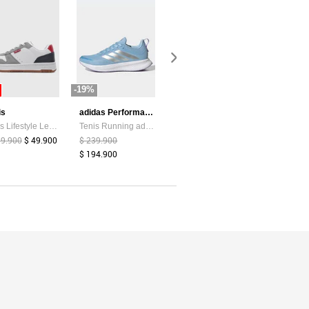
-19%
-87%
-44%
is
adidas Performance
Atypical
Tenis Lifestyle Levi's Drive Lo Blanco
Tenis Running adidas Performance Runblaze Celeste
Camiseta Mujer Chocolate Atypical 113737
99.900
$ 49.900
$ 239.900
$ 39.374
$ 5.200
$ 159.900
$ 194.900