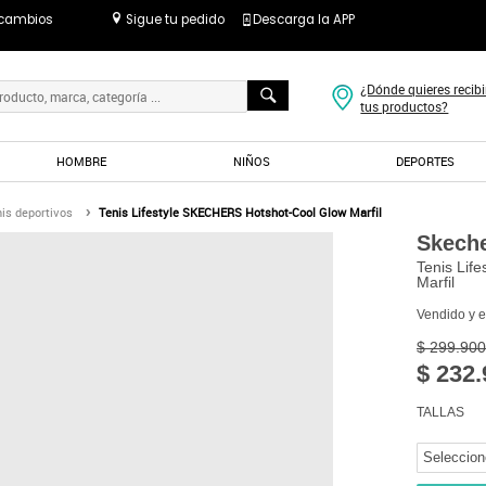
 cambios
Sigue tu pedido
Descarga la APP
¿Dónde quieres recibi
tus productos?
HOMBRE
NIÑOS
DEPORTES
is deportivos
Tenis Lifestyle SKECHERS Hotshot-Cool Glow Marfil
Skech
Tenis Lif
Marfil
Vendido y 
$ 299.900
$ 232.
TALLAS
Seleccion