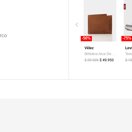
7CO
-50%
-75%
Vélez
Lev
Billetera Arce De Cuero Para Hombre Tarjetero Extraible Billetera Arce De Cuero Para Hombre Tarjetero Extraible Miel VÉLEZ
$ 99.900
$ 49.950
$ 1