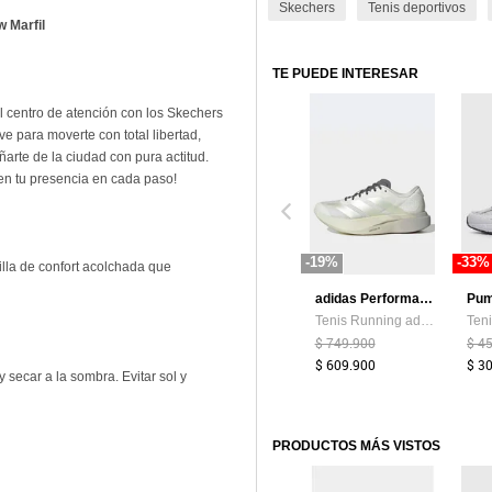
Skechers
Tenis deportivos
w Marfil
TE PUEDE INTERESAR
 el centro de atención con los Skechers
ve para moverte con total libertad,
arte de la ciudad con pura actitud.
oten tu presencia en cada paso!
-19%
-33%
lla de confort acolchada que
adidas Performance
Pu
Tenis Running adidas Performance Adizero EVO SL Marfil
$ 749.900
$ 4
$ 609.900
$ 3
secar a la sombra. Evitar sol y
PRODUCTOS MÁS VISTOS