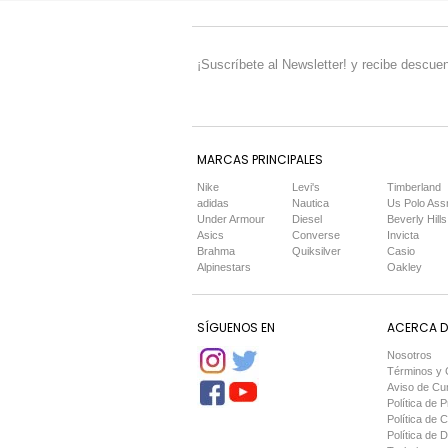
¡Suscríbete al Newsletter! y recibe descuen
MARCAS PRINCIPALES
Nike
Levi's
Timberland
adidas
Nautica
Us Polo Ass
Under Armour
Diesel
Beverly Hills
Asics
Converse
Invicta
Brahma
Quiksilver
Casio
Alpinestars
Oakley
SÍGUENOS EN
ACERCA DE
Nosotros
Términos y 
Aviso de Cu
Política de P
Política de 
Política de 