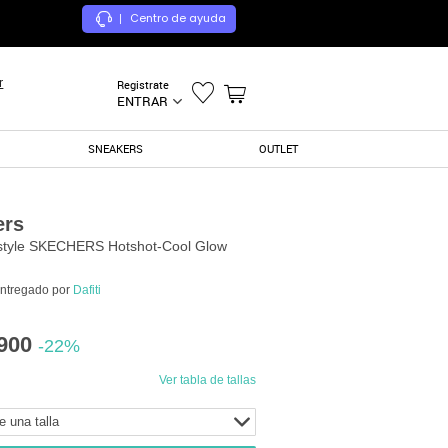
Centro de ayuda
|
r
Registrate
ENTRAR
SNEAKERS
OUTLET
ers
estyle SKECHERS Hotshot-Cool Glow
entregado por
Dafiti
900
-22%
Ver tabla de tallas
e una talla