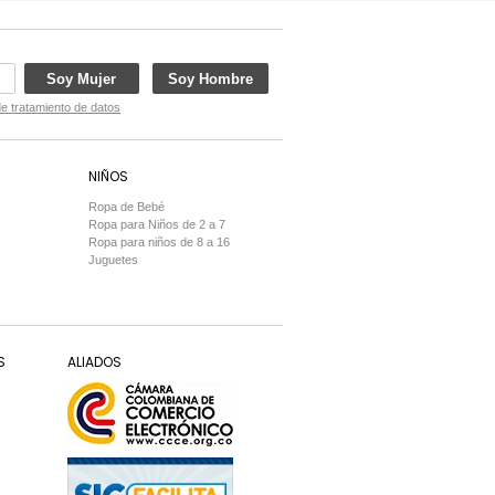
Soy Mujer
Soy Hombre
de tratamiento de datos
NIÑOS
Ropa de Bebé
Ropa para Niños de 2 a 7
Ropa para niños de 8 a 16
Juguetes
S
ALIADOS