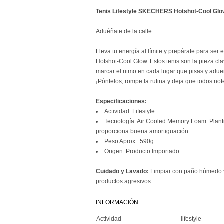
Tenis Lifestyle SKECHERS Hotshot-Cool Glo
Aduéñate de la calle.
Lleva tu energía al límite y prepárate para ser
Hotshot-Cool Glow. Estos tenis son la pieza cla
marcar el ritmo en cada lugar que pisas y adueñ
¡Póntelos, rompe la rutina y deja que todos n
Especificaciones:
Actividad: Lifestyle
Tecnología: Air Cooled Memory Foam: Planti
proporciona buena amortiguación.
Peso Aprox.: 590g
Origen: Producto Importado
Cuidado y Lavado:
Limpiar con paño húmedo y 
productos agresivos.
INFORMACIÓN
Actividad
lifestyle