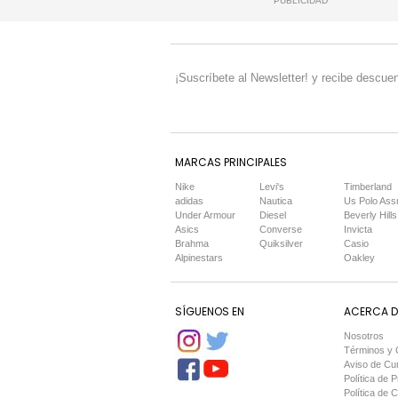
PUBLICIDAD
¡Suscríbete al Newsletter! y recibe descuen
MARCAS PRINCIPALES
Nike
Levi's
Timberland
adidas
Nautica
Us Polo Ass
Under Armour
Diesel
Beverly Hills
Asics
Converse
Invicta
Brahma
Quiksilver
Casio
Alpinestars
Oakley
SÍGUENOS EN
ACERCA DE
Nosotros
Términos y 
Aviso de Cu
Política de P
Política de 