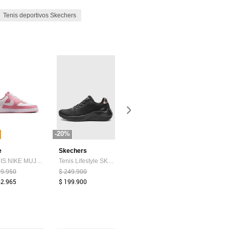
Tenis deportivos Skechers
-20%
-28%
-8%
e
Skechers
Skechers
Reebok
TENIS NIKE MUJER DH3158-603 COURT VIS Talla 7
Tenis Lifestyle SKECHERS Bobs Squad Waves - Current Look Negro
Tenis Running SKECHERS Bobs Moda Flex Negro
89.950
$ 249.900
$ 264.900
$ 359.000
42.965
$ 199.900
$ 189.900
$ 329.000