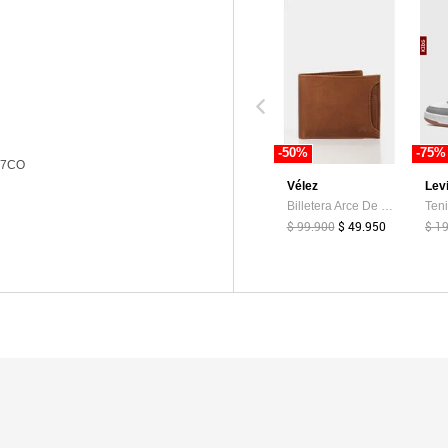
-50%
-75%
O7CO
Vélez
Lev
Billetera Arce De Cuero Para Hombre Tarjetero Extraible Billetera Arce De Cuero Para Hombre Tarjetero Extraible Miel VÉLEZ
$ 99.900
$ 49.950
$ 1