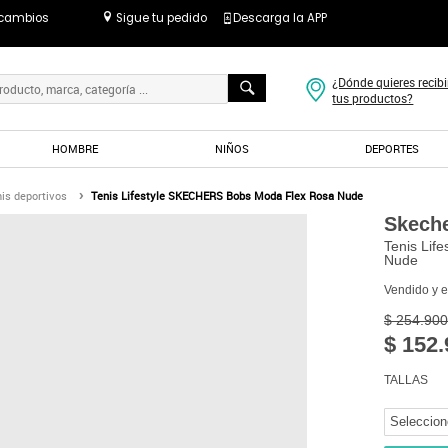
 cambios
Sigue tu pedido
Descarga la APP
¿Dónde quieres recibi
tus productos?
HOMBRE
NIÑOS
DEPORTES
is deportivos
Tenis Lifestyle SKECHERS Bobs Moda Flex Rosa Nude
Skech
Tenis Lif
Nude
Vendido y 
$ 254.900
$ 152.
TALLAS
Seleccion