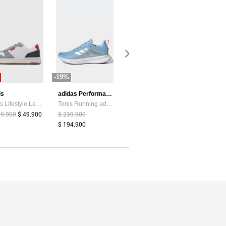
-19%
-87%
-44%
is
adidas Performance
Atypical
Tenis Lifestyle Levi's Drive Lo Blanco
Tenis Running adidas Performance Runblaze Celeste
Camiseta Mujer Chocolate Atypical 113737
99.900
$ 49.900
$ 239.900
$ 39.374
$ 5.200
$ 159.900
$ 194.900