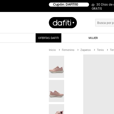
Cupón: DAFITI10
30 Días de
GRATIS
OFERTAS DAFITI
MUJER
Inicio
Femenino
Zapatos
Tenis
Ten