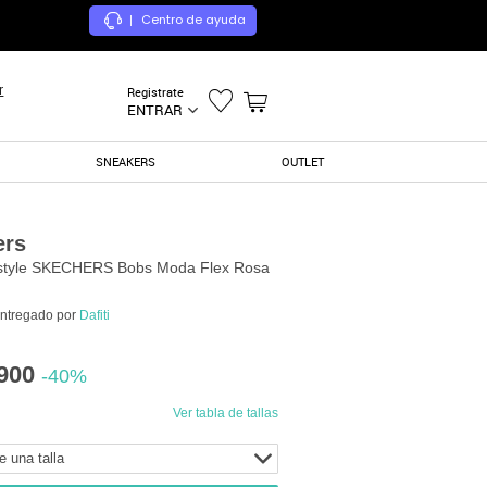
Centro de ayuda
|
r
Registrate
ENTRAR
SNEAKERS
OUTLET
ers
estyle SKECHERS Bobs Moda Flex Rosa
entregado por
Dafiti
900
-40%
Ver tabla de tallas
e una talla