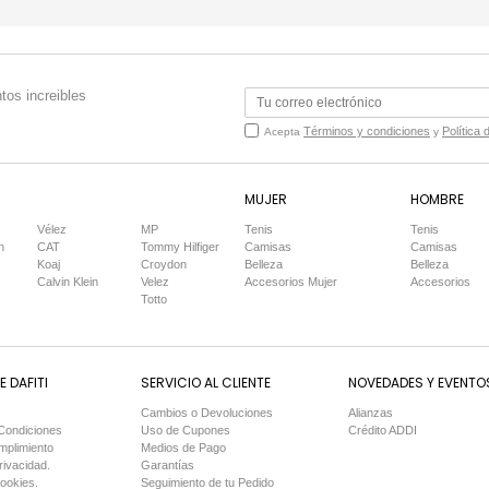
tos increibles
Términos y condiciones
Política 
Acepta
y
MUJER
HOMBRE
Vélez
MP
Tenis
Tenis
n
CAT
Tommy Hilfiger
Camisas
Camisas
Koaj
Croydon
Belleza
Belleza
Calvin Klein
Velez
Accesorios Mujer
Accesorios
Totto
 DAFITI
SERVICIO AL CLIENTE
NOVEDADES Y EVENTO
Cambios o Devoluciones
Alianzas
Condiciones
Uso de Cupones
Crédito ADDI
mplimiento
Medios de Pago
rivacidad.
Garantías
Cookies.
Seguimiento de tu Pedido