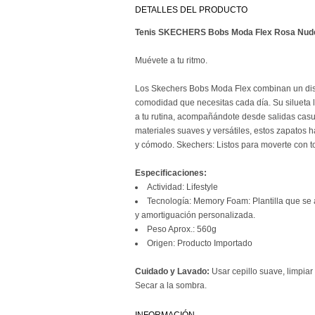
DETALLES DEL PRODUCTO
Tenis SKECHERS Bobs Moda Flex Rosa Nu
Muévete a tu ritmo.
Los Skechers Bobs Moda Flex combinan un dise
comodidad que necesitas cada día. Su silueta li
a tu rutina, acompañándote desde salidas cas
materiales suaves y versátiles, estos zapatos 
y cómodo. Skechers: Listos para moverte con to
Especificaciones:
Actividad: Lifestyle
Tecnología: Memory Foam: Plantilla que se 
y amortiguación personalizada.
Peso Aprox.: 560g
Origen: Producto Importado
Cuidado y Lavado:
Usar cepillo suave, limpia
Secar a la sombra.