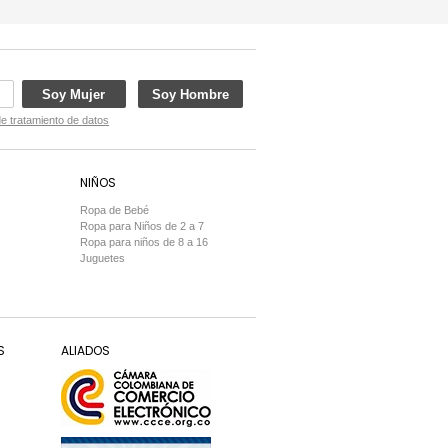
Soy Mujer
Soy Hombre
de tratamiento de datos
NIÑOS
Ropa de Bebé
Ropa para Niños de 2 a 7
Ropa para niños de 8 a 16
Juguetes
S
ALIADOS