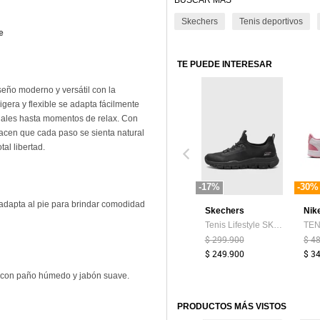
BUSCAR MÁS
Skechers
Tenis deportivos
de
TE PUEDE INTERESAR
ño moderno y versátil con la
gera y flexible se adapta fácilmente
uales hasta momentos de relax. Con
hacen que cada paso se sienta natural
tal libertad.
-17%
-30%
adapta al pie para brindar comodidad
Skechers
Nik
Tenis Lifestyle SKECHERS Moda Bobs B Lite - Slight Flex Negro
$ 299.900
$ 4
$ 249.900
$ 3
r con paño húmedo y jabón suave.
PRODUCTOS MÁS VISTOS