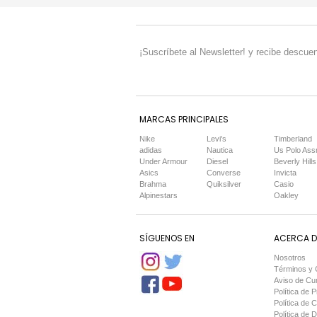
¡Suscríbete al Newsletter! y recibe descuen
MARCAS PRINCIPALES
Nike
Levi's
Timberland
adidas
Nautica
Us Polo Ass
Under Armour
Diesel
Beverly Hills
Asics
Converse
Invicta
Brahma
Quiksilver
Casio
Alpinestars
Oakley
SÍGUENOS EN
ACERCA DE
Nosotros
Términos y 
Aviso de Cu
Política de P
Política de 
Política de 