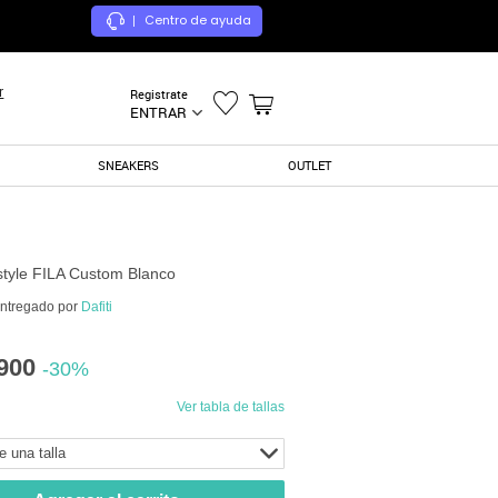
Centro de ayuda
|
r
Registrate
ENTRAR
SNEAKERS
OUTLET
estyle FILA Custom Blanco
entregado por
Dafiti
900
-30%
Ver tabla de tallas
e una talla