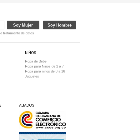
Soy Mujer
Soy Hombre
de tratamiento de datos
NIÑOS
Ropa de Bebé
Ropa para Niños de 2 a 7
Ropa para niños de 8 a 16
Juguetes
S
ALIADOS