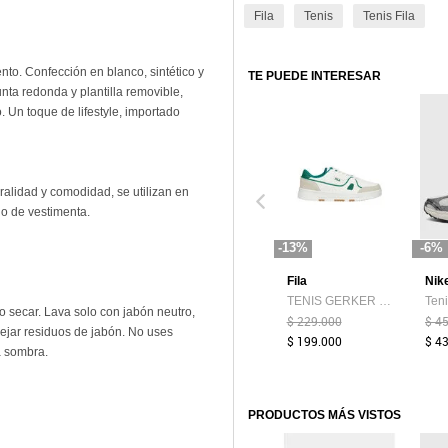
Fila
Tenis
Tenis Fila
to. Confección en blanco, sintético y
TE PUEDE INTERESAR
punta redonda y plantilla removible,
. Un toque de lifestyle, importado
uralidad y comodidad, se utilizan en
go de vestimenta.
-13%
-6%
Fila
Nik
TENIS GERKER FILA
 secar. Lava solo con jabón neutro,
$ 229.000
$ 4
dejar residuos de jabón. No uses
$ 199.000
$ 4
a sombra.
PRODUCTOS MÁS VISTOS