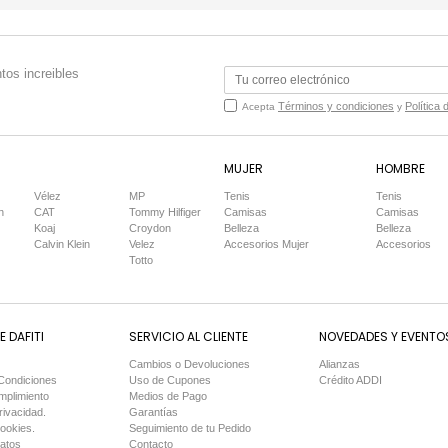
tos increibles
Términos y condiciones
Política 
Acepta
y
MUJER
HOMBRE
Vélez
MP
Tenis
Tenis
n
CAT
Tommy Hilfiger
Camisas
Camisas
Koaj
Croydon
Belleza
Belleza
Calvin Klein
Velez
Accesorios Mujer
Accesorios
Totto
 DAFITI
SERVICIO AL CLIENTE
NOVEDADES Y EVENTO
Cambios o Devoluciones
Alianzas
Condiciones
Uso de Cupones
Crédito ADDI
mplimiento
Medios de Pago
rivacidad.
Garantías
Cookies.
Seguimiento de tu Pedido
Datos
Contacto