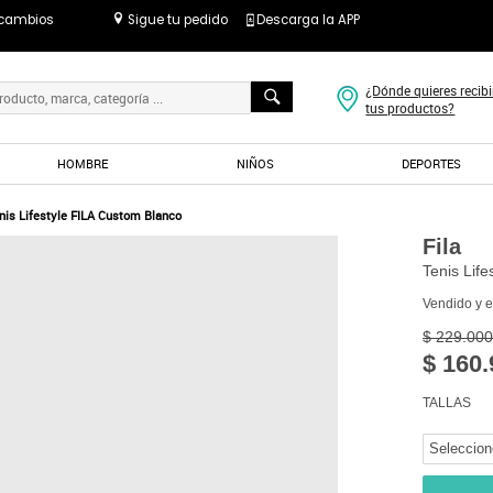
 cambios
Sigue tu pedido
Descarga la APP
¿Dónde quieres recibi
tus productos?
HOMBRE
NIÑOS
DEPORTES
nis Lifestyle FILA Custom Blanco
Fila
Tenis Lif
Vendido y 
$ 229.000
$ 160.
TALLAS
Seleccion