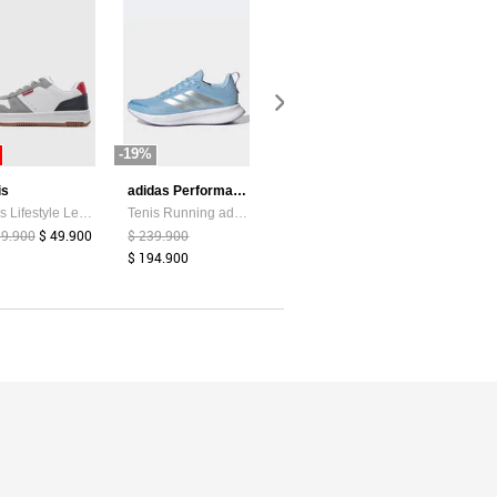
-19%
-87%
-44%
is
adidas Performance
Atypical
Tenis Lifestyle Levi's Drive Lo Blanco
Tenis Running adidas Performance Runblaze Celeste
Camiseta Mujer Chocolate Atypical 113737
99.900
$ 49.900
$ 239.900
$ 39.374
$ 5.200
$ 159.900
$ 194.900