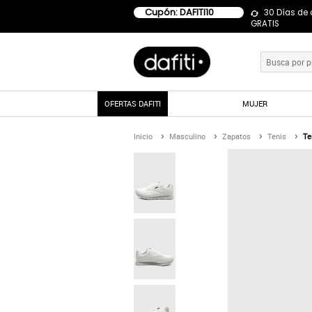
Cupón: DAFITI10
30 Días de
GRATIS
OFERTAS DAFITI
MUJER
Inicio
Masculino
Zapatos
Tenis
Te