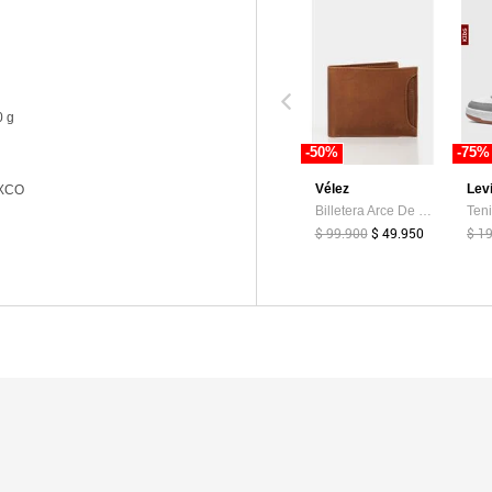
0 g
-50%
-75%
Vélez
Lev
XCO
Billetera Arce De Cuero Para Hombre Tarjetero Extraible Billetera Arce De Cuero Para Hombre Tarjetero Extraible Miel VÉLEZ
$ 99.900
$ 49.950
$ 1