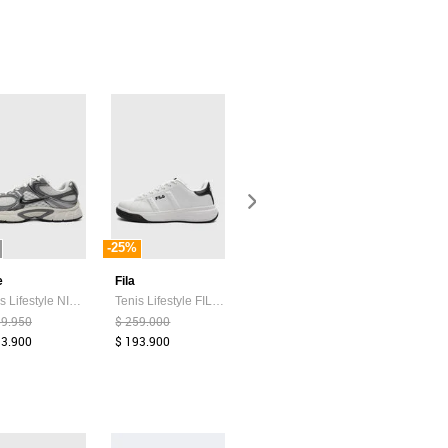
-25%
-40%
-40%
e
Fila
Under Armour
Fila
Tenis Lifestyle NIKE V5 RNR Blanco
Tenis Lifestyle FILA Naster 2.0 Blanco
Tenis Basketball UNDER ARMOUR Lockdown 7 Blanco
59.950
$ 259.000
$ 389.900
$ 249.000
33.900
$ 193.900
$ 233.900
$ 148.900