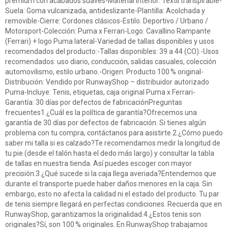
premium con acabados suaves-Material interior: Textil transpirable-
Suela: Goma vulcanizada, antideslizante-Plantilla: Acolchada y
removible-Cierre: Cordones clásicos-Estilo: Deportivo / Urbano /
Motorsport-Colección: Puma x Ferrari-Logo: Cavallino Rampante
(Ferrari) + logo Puma lateral-Variedad de tallas disponibles y usos
recomendados del producto:-Tallas disponibles: 39 a 44 (CO).-Usos
recomendados: uso diario, conducción, salidas casuales, colección
automovilismo, estilo urbano.-Origen: Producto 100 % original-
Distribución: Vendido por RunwayShop – distribuidor autorizado
Puma-Incluye: Tenis, etiquetas, caja original Puma x Ferrari-
Garantía: 30 días por defectos de fabricaciónPreguntas
frecuentes1.¿Cuál es la política de garantía?Ofrecemos una
garantía de 30 días por defectos de fabricación. Si tienes algún
problema con tu compra, contáctanos para asistirte.2.¿Cómo puedo
saber mi talla si es calzado?Te recomendamos medir la longitud de
tu pie (desde el talón hasta el dedo más largo) y consultar la tabla
de tallas en nuestra tienda. Así puedes escoger con mayor
precisión.3.¿Qué sucede si la caja llega averiada?Entendemos que
durante el transporte puede haber daños menores en la caja. Sin
embargo, esto no afecta la calidad ni el estado del producto. Tu par
de tenis siempre llegará en perfectas condiciones. Recuerda que en
RunwayShop, garantizamos la originalidad.4.¿Estos tenis son
originales?Sí, son 100 % originales. En RunwayShop trabajamos