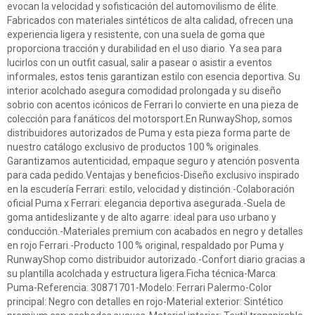
evocan la velocidad y sofisticación del automovilismo de élite.
Fabricados con materiales sintéticos de alta calidad, ofrecen una
experiencia ligera y resistente, con una suela de goma que
proporciona tracción y durabilidad en el uso diario. Ya sea para
lucirlos con un outfit casual, salir a pasear o asistir a eventos
informales, estos tenis garantizan estilo con esencia deportiva. Su
interior acolchado asegura comodidad prolongada y su diseño
sobrio con acentos icónicos de Ferrari lo convierte en una pieza de
colección para fanáticos del motorsport.En RunwayShop, somos
distribuidores autorizados de Puma y esta pieza forma parte de
nuestro catálogo exclusivo de productos 100 % originales.
Garantizamos autenticidad, empaque seguro y atención posventa
para cada pedido.Ventajas y beneficios-Diseño exclusivo inspirado
en la escudería Ferrari: estilo, velocidad y distinción.-Colaboración
oficial Puma x Ferrari: elegancia deportiva asegurada.-Suela de
goma antideslizante y de alto agarre: ideal para uso urbano y
conducción.-Materiales premium con acabados en negro y detalles
en rojo Ferrari.-Producto 100 % original, respaldado por Puma y
RunwayShop como distribuidor autorizado.-Confort diario gracias a
su plantilla acolchada y estructura ligera.Ficha técnica-Marca:
Puma-Referencia: 30871701-Modelo: Ferrari Palermo-Color
principal: Negro con detalles en rojo-Material exterior: Sintético