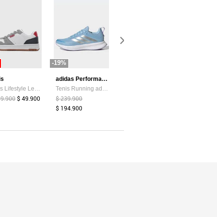
-19%
-87%
-44%
is
adidas Performance
Atypical
Tenis Lifestyle Levi's Drive Lo Blanco
Tenis Running adidas Performance Runblaze Celeste
Camiseta Mujer Chocolate Atypical 113737
99.900
$ 49.900
$ 239.900
$ 39.374
$ 5.200
$ 159.900
$ 194.900