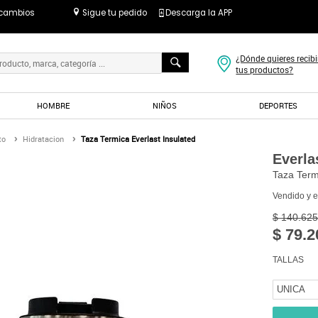
 cambios
Sigue tu pedido
Descarga la APP
¿Dónde quieres recibi
tus productos?
HOMBRE
NIÑOS
DEPORTES
to
Hidratacion
Taza Termica Everlast Insulated
Everla
Taza Term
Vendido y 
$ 140.625
$ 79.2
TALLAS
UNICA