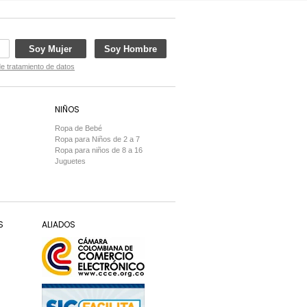
Soy Mujer
Soy Hombre
de tratamiento de datos
NIÑOS
Ropa de Bebé
Ropa para Niños de 2 a 7
Ropa para niños de 8 a 16
Juguetes
S
ALIADOS