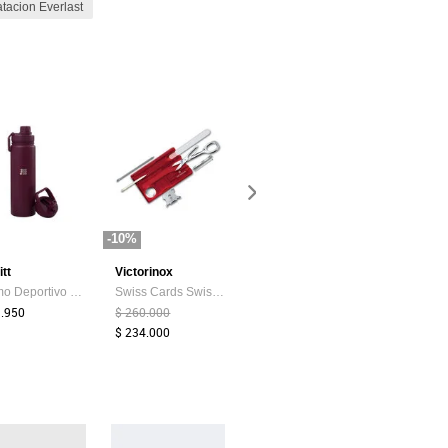
atacion Everlast
-10%
tt
Victorinox
GOLTY
Totto
Termo Deportivo Cubitt Hydro Bottle Deep Burgundy
Swiss Cards Swiss Card Nailcare Rojo Victorinox - 0.7240.T
Balon Voleibol Formación Golty Vgf #4-Naranja
9.950
$ 260.000
$ 89.990
$ 129.900
$ 234.000