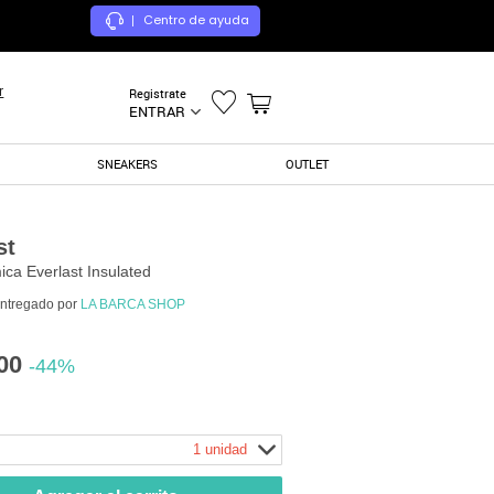
Centro de ayuda
|
r
Registrate
ENTRAR
SNEAKERS
OUTLET
st
ica Everlast Insulated
entregado por
LA BARCA SHOP
00
-44%
1 unidad