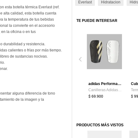
Everlast
Hidratacion
Hidr
n esta botella térmica Everlast (ref.
alta calidad, esta botella cuenta
a la temperatura de tus bebidas
TE PUEDE INTERESAR
onal la convierte en el accesorio
en la oficina o en tus
o durabilidad y resistencia.
das calientes o frías por más tiempo.
libres de sustancias nocivas.
io.
enar.
adidas Performance
Cubi
Canilleras Adidas Performance Hombre Tiro Club - Negro - Dorado - Fútbol | Protección En Cancha
entar alguna diferencia de tono
$ 69.900
$ 9
atamiento de la imagen y la
PRODUCTOS MÁS VISTOS