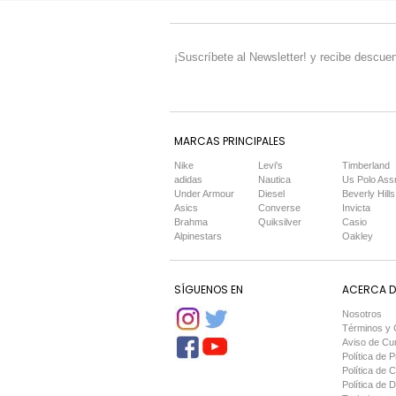
¡Suscríbete al Newsletter! y recibe descuen
MARCAS PRINCIPALES
Nike
Levi's
Timberland
adidas
Nautica
Us Polo Ass
Under Armour
Diesel
Beverly Hills
Asics
Converse
Invicta
Brahma
Quiksilver
Casio
Alpinestars
Oakley
SÍGUENOS EN
ACERCA DE
Nosotros
Términos y 
Aviso de Cu
Política de P
Política de 
Política de 