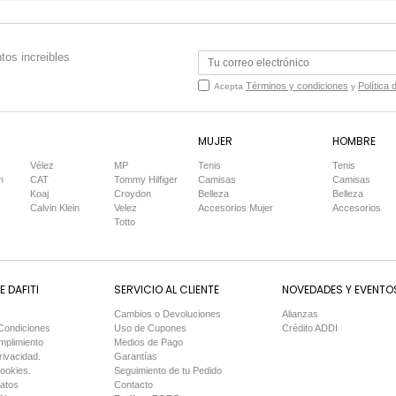
tos increibles
Términos y condiciones
Política 
Acepta
y
MUJER
HOMBRE
Vélez
MP
Tenis
Tenis
n
CAT
Tommy Hilfiger
Camisas
Camisas
Koaj
Croydon
Belleza
Belleza
Calvin Klein
Velez
Accesorios Mujer
Accesorios
Totto
 DAFITI
SERVICIO AL CLIENTE
NOVEDADES Y EVENTO
Cambios o Devoluciones
Alianzas
Condiciones
Uso de Cupones
Crédito ADDI
mplimiento
Medios de Pago
rivacidad.
Garantías
Cookies.
Seguimiento de tu Pedido
Datos
Contacto