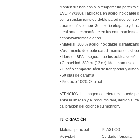
Mantén tus bebidas a la temperatura perfecta co
EVCF4W380). Fabricada en acero inoxidable de 
con un aislamiento de doble pared que conserv
durante más tiempo. Su diseño elegante y funci
ideal para acompañarte en tus entrenamientos, 
desplazamientos diarios.
• Material: 100 % acero inoxidable, garantizand
• Aislamiento de doble pared: mantiene las bebi
• Libre de BPA: asegura que tus bebidas estén 
• Capacidad: 380 ml (13 oz), ideal para uso diar
• Diseño compacto: fácil de transportar y almac
• 60 días de garantía
• Producto 100% Original
ATENCIÓN: La imagen de referencia puede pres
entre la imagen y el producto real, debido al tr
calibración del color de su monitor*.
INFORMACIÓN
Material principal
PLASTICO
Actividad
Cuidado Personal