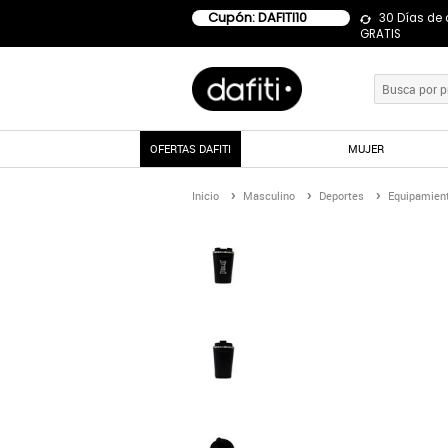
Cupón: DAFITI10
30 Días de
GRATIS
OFERTAS DAFITI
MUJER
Inicio
Masculino
Deportes
Equipamien