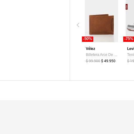
-50%
-75%
Vélez
Lev
Billetera Arce De Cuero Para Hombre Tarjetero Extraible Billetera Arce De Cuero Para Hombre Tarjetero Extraible Miel VÉLEZ
$ 99.900
$ 49.950
$ 1