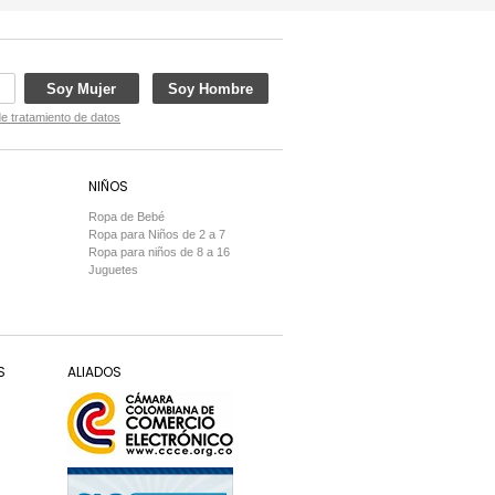
Soy Mujer
Soy Hombre
de tratamiento de datos
NIÑOS
Ropa de Bebé
Ropa para Niños de 2 a 7
Ropa para niños de 8 a 16
Juguetes
S
ALIADOS