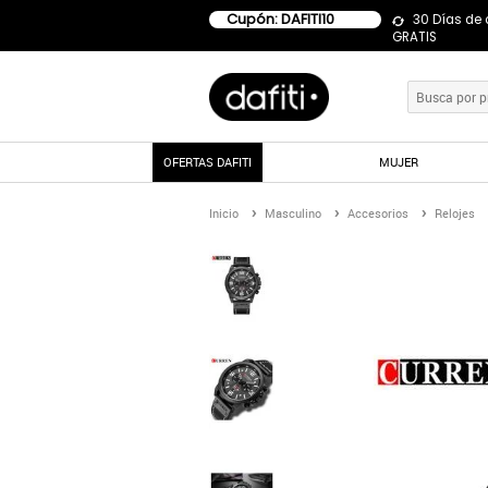
Cupón: DAFITI10
30 Días de
GRATIS
OFERTAS DAFITI
MUJER
Inicio
Masculino
Accesorios
Relojes