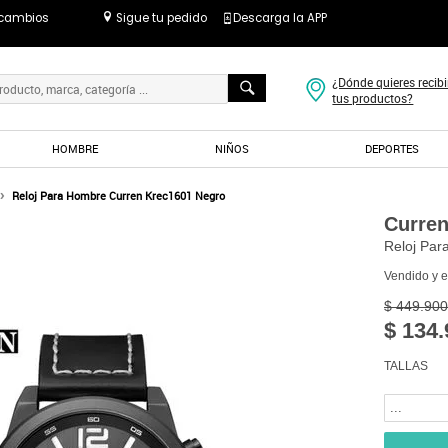
 cambios
Sigue tu pedido
Descarga la APP
¿Dónde quieres recibi
tus productos?
HOMBRE
NIÑOS
DEPORTES
Reloj Para Hombre Curren Krec1601 Negro
Curre
Reloj Par
Vendido y 
$ 449.900
$ 134.
TALLAS
...