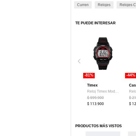
Curren
Relojes
Relojes C
TE PUEDE INTERESAR
-81%
-44%
Timex
Cas
Reloj Timex Modelo TW5M52500 Negro Hombre
$ 599.900
$ 2
$ 113.900
$ 1
PRODUCTOS MÁS VISTOS