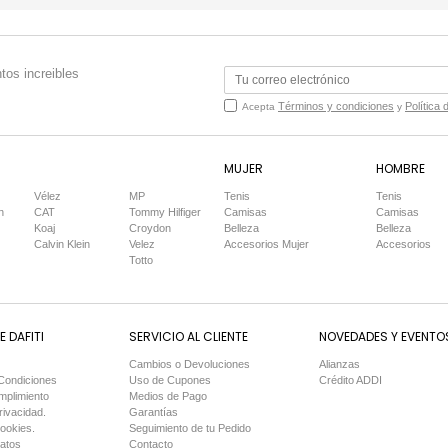
tos increibles
Términos y condiciones
Política 
Acepta
y
MUJER
HOMBRE
Vélez
MP
Tenis
Tenis
n
CAT
Tommy Hilfiger
Camisas
Camisas
Koaj
Croydon
Belleza
Belleza
Calvin Klein
Velez
Accesorios Mujer
Accesorios
Totto
 DAFITI
SERVICIO AL CLIENTE
NOVEDADES Y EVENTO
Cambios o Devoluciones
Alianzas
Condiciones
Uso de Cupones
Crédito ADDI
mplimiento
Medios de Pago
rivacidad.
Garantías
Cookies.
Seguimiento de tu Pedido
Datos
Contacto