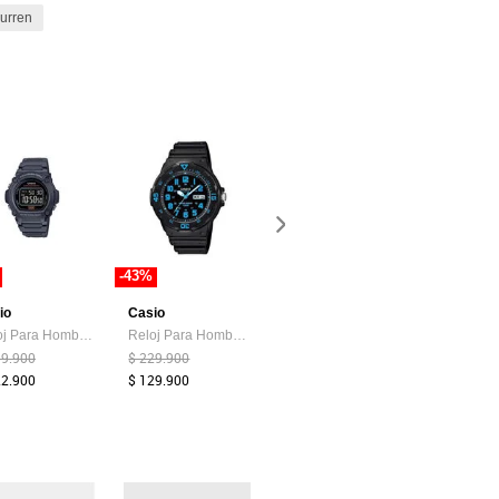
urren
-43%
-30%
-40%
io
Casio
Casio
Curren
Reloj Para Hombre Casio W219H-8Bvdf Negro
Reloj Para Hombre Casio Mrw_200H_2Bv Negro
Reloj Casio AE-1000W-8AVDF Para Hombre
19.900
$ 229.900
$ 210.000
$ 250.000
22.900
$ 129.900
$ 147.000
$ 149.900