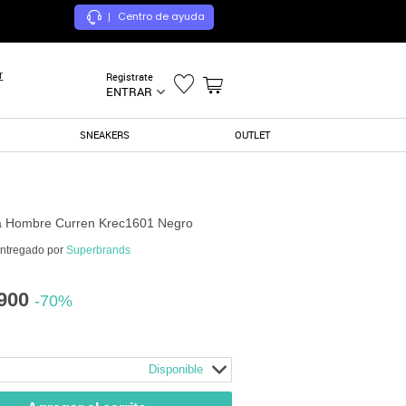
Centro de ayuda
|
r
Registrate
ENTRAR
SNEAKERS
OUTLET
n
a Hombre Curren Krec1601 Negro
entregado por
Superbrands
900
-70%
Disponible