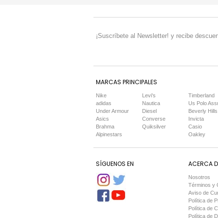
¡Suscríbete al Newsletter! y recibe descuen
MARCAS PRINCIPALES
Nike
Levi's
Timberland
adidas
Nautica
Us Polo Ass
Under Armour
Diesel
Beverly Hills
Asics
Converse
Invicta
Brahma
Quiksilver
Casio
Alpinestars
Oakley
SÍGUENOS EN
ACERCA DE
Nosotros
Términos y 
Aviso de Cu
Política de P
Política de 
Política de 