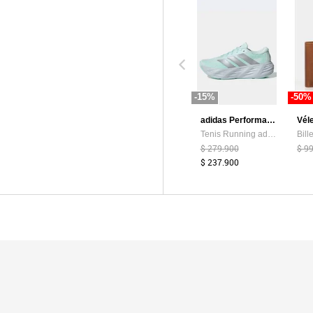
-15%
-50%
adidas Performance
Vél
Tenis Running adidas Performance Galaxy 8 Verde Menta
$ 279.900
$ 9
$ 237.900