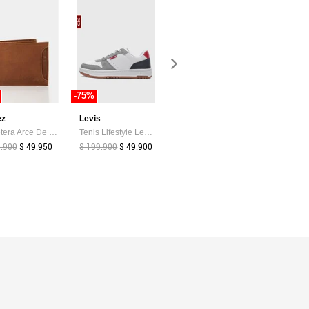
-75%
-19%
-85%
ez
Levis
adidas Performance
Atypical
Billetera Arce De Cuero Para Hombre Tarjetero Extraible Billetera Arce De Cuero Para Hombre Tarjetero Extraible Miel VÉLEZ
Tenis Lifestyle Levi's Drive Lo Blanco
Tenis Running adidas Performance Runblaze Celeste
9.900
$ 49.950
$ 199.900
$ 49.900
$ 239.900
$ 39.374
$ 194.900