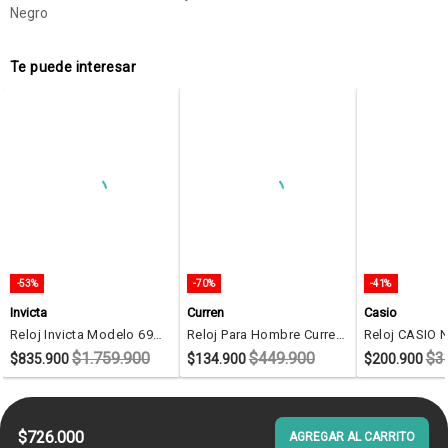
Negro
Te puede interesar
-53%
-70%
-41%
Invicta
Curren
Casio
Reloj Invicta Modelo 69123 Negro Hombres
Reloj Para Hombre Curren Krec161902 Negro
Reloj CASIO 
$1.759.900
$449.900
$3
$835.900
$134.900
$200.900
$726.000
AGREGAR AL CARRITO