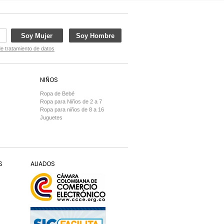
Soy Mujer
Soy Hombre
de tratamiento de datos
NIÑOS
Ropa de Bebé
Ropa para Niños de 2 a 7
Ropa para niños de 8 a 16
Juguetes
S
ALIADOS