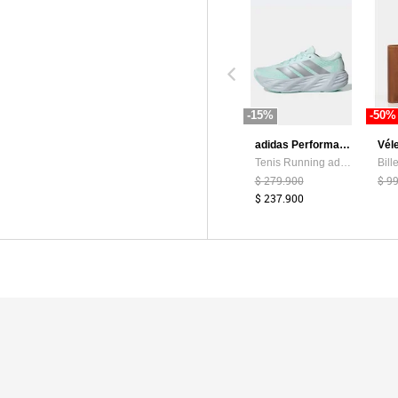
-15%
-50%
adidas Performance
Vél
Tenis Running adidas Performance Galaxy 8 Verde Menta
$ 279.900
$ 9
$ 237.900