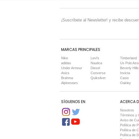
¡Suscríbete al Newsletter! y recibe descuen
MARCAS PRINCIPALES
Nike
Levi's
Timberland
adidas
Nautica
Us Polo Ass
Under Armour
Diesel
Beverly Hills
Asics
Converse
Invicta
Brahma
Quiksilver
Casio
Alpinestars
Oakley
SÍGUENOS EN
ACERCA DE
Nosotros
Términos y 
Aviso de Cu
Política de P
Política de 
Política de 