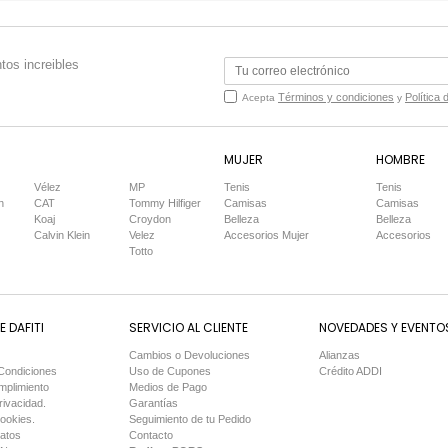
tos increibles
Términos y condiciones
Política 
Acepta
y
MUJER
HOMBRE
Vélez
MP
Tenis
Tenis
n
CAT
Tommy Hilfiger
Camisas
Camisas
Koaj
Croydon
Belleza
Belleza
Calvin Klein
Velez
Accesorios Mujer
Accesorios
Totto
 DAFITI
SERVICIO AL CLIENTE
NOVEDADES Y EVENTO
Cambios o Devoluciones
Alianzas
Condiciones
Uso de Cupones
Crédito ADDI
mplimiento
Medios de Pago
rivacidad.
Garantías
Cookies.
Seguimiento de tu Pedido
Datos
Contacto