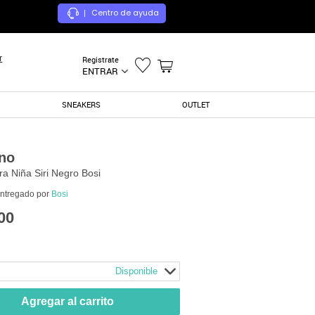
Centro de ayuda
|
r
Registrate
ENTRAR
SNEAKERS
OUTLET
no
ra Niña Siri Negro Bosi
entregado por
Bosi
00
Disponible
Agregar al carrito