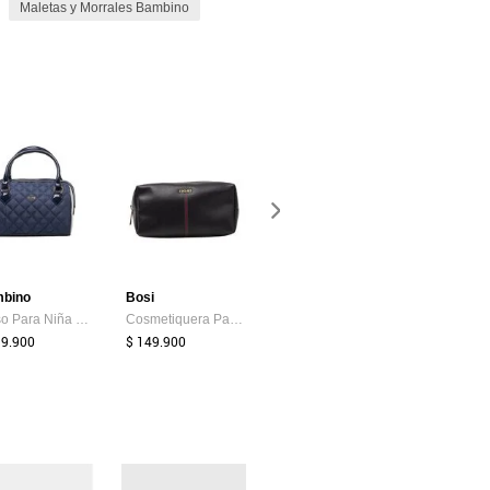
Maletas y Morrales Bambino
bino
Bosi
Bosi
Bambino
Bolso Para Niña Pria Azul Bosi
Cosmetiquera Para Mujer Halo Negro Bosi
Llavero Para Mujer Francis Rojo Bosi
99.900
$ 149.900
$ 109.900
$ 99.900