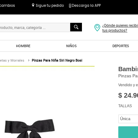
 cambios
Sigue tu pedido
Descarga la APP
¿Dónde quieres recibi
tus productos?
HOMBRE
NIÑOS
DEPORTES
etas y Morrales
Pinzas Para Niña Siri Negro Bosi
Bambi
Pinzas Pa
Vendido y 
$ 24.9
TALLAS
Única