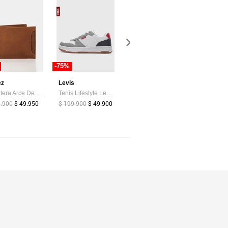
-75%
-19%
-85%
ez
Levis
adidas Performance
Atypical
Billetera Arce De Cuero Para Hombre Tarjetero Extraible Billetera Arce De Cuero Para Hombre Tarjetero Extraible Miel VÉLEZ
Tenis Lifestyle Levi's Drive Lo Blanco
Tenis Running adidas Performance Runblaze Celeste
9.900
$ 49.950
$ 199.900
$ 49.900
$ 239.900
$ 39.374
$ 194.900