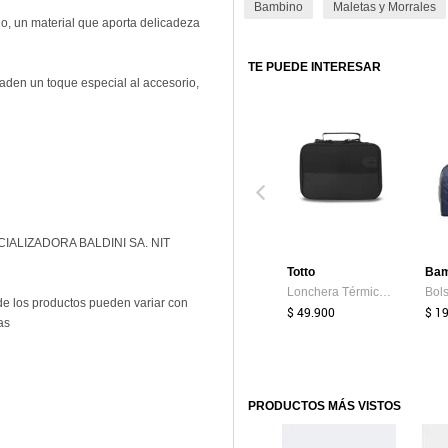
Bambino
Maletas y Morrales
do, un material que aporta delicadeza
TE PUEDE INTERESAR
aden un toque especial al accesorio,
RCIALIZADORA BALDINI SA. NIT
Totto
Bam
Lonchera Térmica Steif Pequeña Negra
de los productos pueden variar con
$ 49.900
$ 1
as
PRODUCTOS MÁS VISTOS