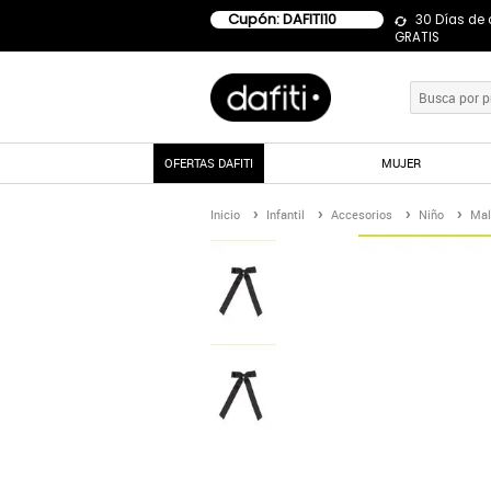
Cupón: DAFITI10
30 Días de
GRATIS
OFERTAS DAFITI
MUJER
Inicio
Infantil
Accesorios
Niño
Mal