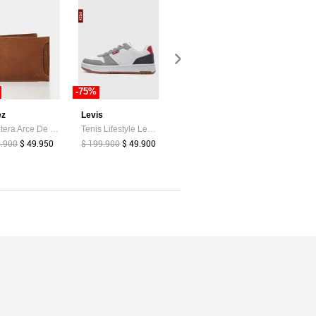
-75%
-30%
-21%
ez
Levis
Vélez
Billetera Arce De Cuero Para Hombre Tarjetero Extraible Billetera Arce De Cuero Para Hombre Tarjetero Extraible Miel VÉLEZ
Tenis Lifestyle Levi's Drive Lo Blanco
Cinturón Doble Faz Fraile De Cuero Para Mujer Caimán Reversible Negro Cinturón Doble Faz Fraile De Cuero Para Mujer Caimán Reversible Negro L VÉLEZ
9.900
$ 49.950
$ 199.900
$ 49.900
$ 149.900
$ 239.900
$ 104.930
$ 189.900