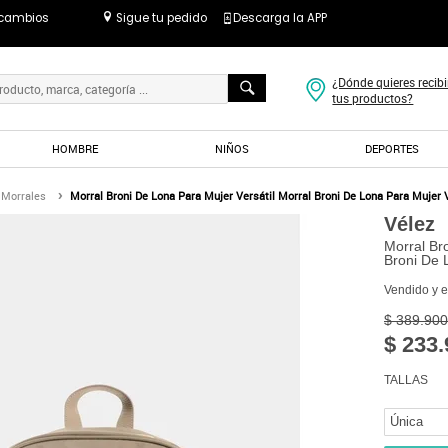
 cambios
Sigue tu pedido
Descarga la APP
¿Dónde quieres recibi
tus productos?
HOMBRE
NIÑOS
DEPORTES
 Morrales
Morral Broni De Lona Para Mujer Versátil Morral Broni De Lona Para Mujer 
Vélez
Morral Br
Broni De 
Vendido y 
$ 389.900
$ 233.
TALLAS
Única