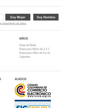
Soy Mujer
Soy Hombre
de tratamiento de datos
NIÑOS
Ropa de Bebé
Ropa para Niños de 2 a 7
Ropa para niños de 8 a 16
Juguetes
S
ALIADOS