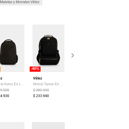
Maletas y Morrales Vélez
-40%
-30%
ez
Vélez
Vélez
Totto
Morral Avery En Lona Para Hombre Versátil Morral Avery En Lona Para Hombre Versátil Cafe VÉLEZ
Morral Tamar En Lona Para Mujer Multifuncional Morral Tamar En Lona Para Mujer Multifuncional Negro VÉLEZ
Morral Púrpura En Lona Para Mujer Casual Morral Púrpura En Lona Para Mujer Casual Arena VÉLEZ
49.900
$ 389.900
$ 369.900
$ 219.900
44.930
$ 233.940
$ 258.930