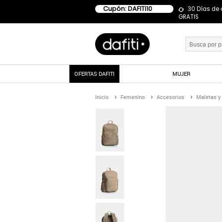
Cupón: DAFITI10
30 Días de
GRATIS
OFERTAS DAFITI
MUJER
Inicio
Femenino
Accesorios
Maletas y