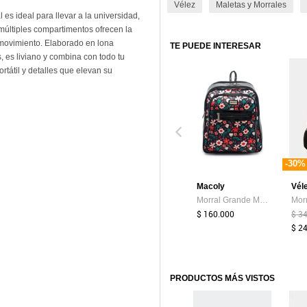
Vélez
Maletas y Morrales
l es ideal para llevar a la universidad,
 múltiples compartimentos ofrecen la
 movimiento. Elaborado en lona
TE PUEDE INTERESAR
 es liviano y combina con todo tu
rtátil y detalles que elevan su
-30%
Macoly
Vél
Morral Grande Macoly 856 Floralia Negro
$ 160.000
$ 3
$ 2
PRODUCTOS MÁS VISTOS