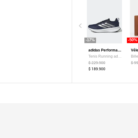
-17%
-50%
adidas Performance
Vél
Tenis Running adidas Performance Runblaze Azul
$ 229.900
$ 9
$ 189.900