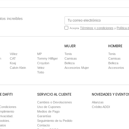
tos increibles
Términos y condiciones
Política 
Acepta
y
MUJER
HOMBRE
Vélez
MP
Tenis
Tenis
n
CAT
Tommy Hilfiger
Camisas
Camisas
Koaj
Croydon
Belleza
Belleza
Calvin Klein
Velez
Accesorios Mujer
Accesorios
Totto
 DAFITI
SERVICIO AL CLIENTE
NOVEDADES Y EVENTO
Cambios o Devoluciones
Alianzas
Condiciones
Uso de Cupones
Crédito ADDI
mplimiento
Medios de Pago
rivacidad.
Garantías
Cookies.
Seguimiento de tu Pedido
Datos
Contacto