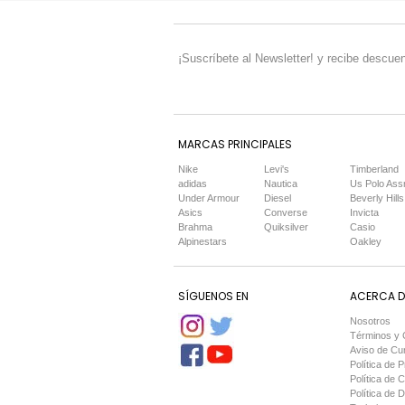
¡Suscríbete al Newsletter! y recibe descuen
MARCAS PRINCIPALES
Nike
Levi's
Timberland
adidas
Nautica
Us Polo Ass
Under Armour
Diesel
Beverly Hills
Asics
Converse
Invicta
Brahma
Quiksilver
Casio
Alpinestars
Oakley
SÍGUENOS EN
ACERCA DE
Nosotros
Términos y 
Aviso de Cu
Política de P
Política de 
Política de 