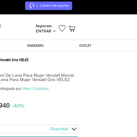
Centro de ayuda
|
r
Registrate
ENTRAR
SNEAKERS
OUTLET
Versátil Gris VÉLEZ
oni De Lona Para Mujer Versátil Morral
Lona Para Mujer Versátil Gris VÉLEZ
entregado por
Velez Colombia
940
-40%
Disponible