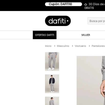
Cupón: DAFITI10
30 Días de
GRATIS
OFERTAS DAFITI
MUJER
Inicio
Masculino
Vestuario
Pantalones