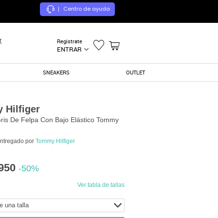
Centro de ayuda
|
r
Registrate
ENTRAR
SNEAKERS
OUTLET
Hilfiger
ris De Felpa Con Bajo Elástico Tommy
entregado por
Tommy Hilfiger
950
-50%
Ver tabla de tallas
e una talla