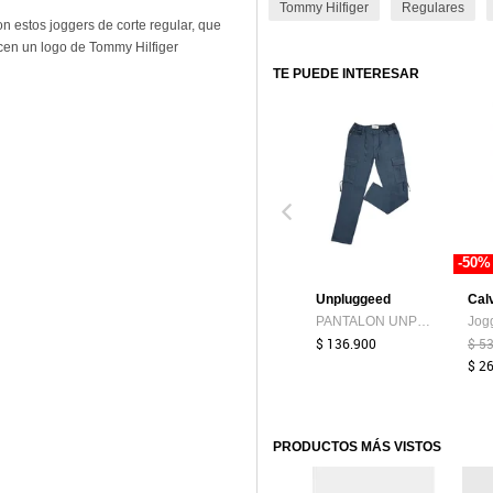
Tommy Hilfiger
Regulares
n estos joggers de corte regular, que
cen un logo de Tommy Hilfiger
TE PUEDE INTERESAR
-50%
Unpluggeed
Calv
PANTALON UNPLUGGEED HOMBRE 56286 GRIS OSCURO Talla 34
$ 136.900
$ 5
$ 2
PRODUCTOS MÁS VISTOS