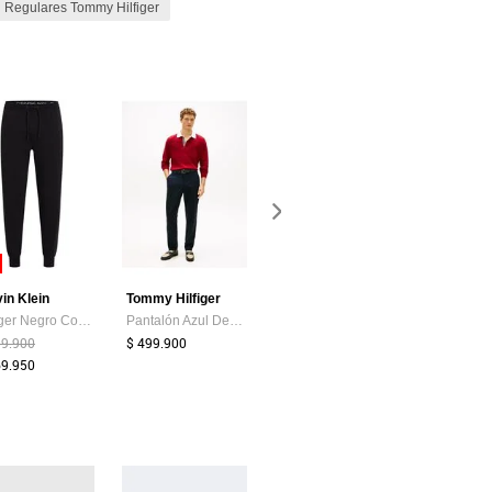
Regulares Tommy Hilfiger
-50%
in Klein
Tommy Hilfiger
Patprimo
Typer
Jogger Negro Con Cintas Laterales Y Logo Repetitivo Calvin Klein
Pantalón Azul Denton Chino Tommy Hilfiger
Pantalon Regular Para Hombre Gris Patprimo
39.900
$ 499.900
$ 129.900
$ 64.950
$ 259.950
69.950