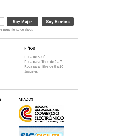
Soy Mujer
Soy Hombre
de tratamiento de datos
NIÑOS
Ropa de Bebé
Ropa para Niños de 2 a 7
Ropa para niños de 8 a 16
Juguetes
S
ALIADOS