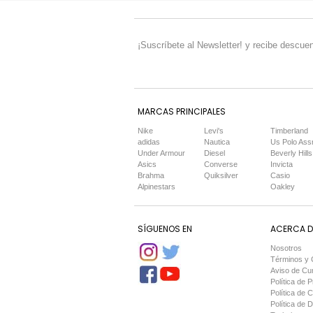
¡Suscríbete al Newsletter! y recibe descuen
MARCAS PRINCIPALES
Nike
Levi's
Timberland
adidas
Nautica
Us Polo Ass
Under Armour
Diesel
Beverly Hills
Asics
Converse
Invicta
Brahma
Quiksilver
Casio
Alpinestars
Oakley
SÍGUENOS EN
ACERCA DE
Nosotros
Términos y 
Aviso de Cu
Política de P
Política de 
Política de 