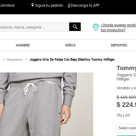
 cambios
Sigue tu pedido
Descarga la APP
¿Dónde quieres recibi
tus productos?
HOMBRE
NIÑOS
DEPORTES
Regulares
Joggers Gris De Felpa Con Bajo Elástico Tommy Hilfiger
Tommy 
Joggers G
Hilfiger
Vendido y 
$ 449.900
$ 224.
TALLAS
Seleccion