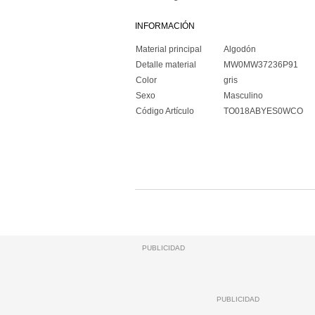
INFORMACIÓN
Material principal
Algodón
Detalle material
MW0MW37236P91
Color
gris
Sexo
Masculino
Código Artículo
TO018ABYES0WCO
PUBLICIDAD
PUBLICIDAD