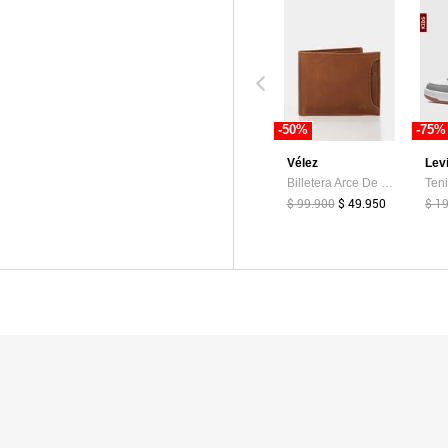
-50%
-75%
Vélez
Lev
Billetera Arce De Cuero Para Hombre Tarjetero Extraible Billetera Arce De Cuero Para Hombre Tarjetero Extraible Miel VÉLEZ
$ 99.900
$ 49.950
$ 1