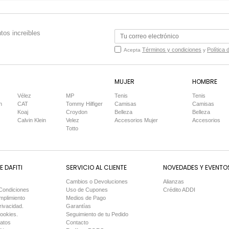
tos increibles
Términos y condiciones
Política 
Acepta
y
MUJER
HOMBRE
Vélez
MP
Tenis
Tenis
n
CAT
Tommy Hilfiger
Camisas
Camisas
Koaj
Croydon
Belleza
Belleza
Calvin Klein
Velez
Accesorios Mujer
Accesorios
Totto
 DAFITI
SERVICIO AL CLIENTE
NOVEDADES Y EVENTO
Cambios o Devoluciones
Alianzas
Condiciones
Uso de Cupones
Crédito ADDI
mplimiento
Medios de Pago
rivacidad.
Garantías
Cookies.
Seguimiento de tu Pedido
Datos
Contacto