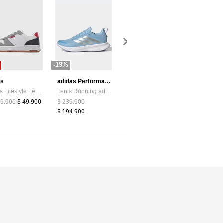
-19%
-87%
-44%
is
adidas Performance
Atypical
Tenis Lifestyle Levi's Drive Lo Blanco
Tenis Running adidas Performance Runblaze Celeste
Camiseta Mujer Chocolate Atypical 113737
99.900
$ 49.900
$ 239.900
$ 39.374
$ 5.200
$ 159.900
$ 194.900