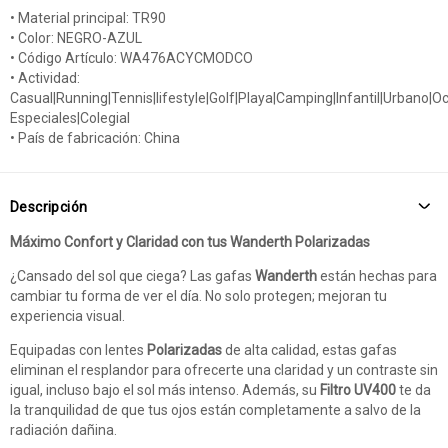
• Material principal: TR90
• Color: NEGRO-AZUL
• Código Artículo: WA476ACYCMODCO
• Actividad:
Casual|Running|Tennis|lifestyle|Golf|Playa|Camping|Infantil|Urbano|O
Especiales|Colegial
• País de fabricación: China
Descripción
Máximo Confort y Claridad con tus Wanderth Polarizadas
¿Cansado del sol que ciega? Las gafas
Wanderth
están hechas para
cambiar tu forma de ver el día. No solo protegen; mejoran tu
experiencia visual.
Equipadas con lentes
Polarizadas
de alta calidad, estas gafas
eliminan el resplandor para ofrecerte una claridad y un contraste sin
igual, incluso bajo el sol más intenso. Además, su
Filtro UV400
te da
la tranquilidad de que tus ojos están completamente a salvo de la
radiación dañina.