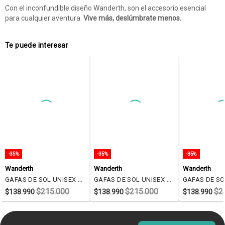
Con el inconfundible diseño Wanderth, son el accesorio esencial
para cualquier aventura.
Vive más, deslúmbrate menos.
Te puede interesar
-35%
-35%
-35%
Wanderth
Wanderth
Wanderth
GAFAS DE SOL UNISEX WANDTHER FILTRO UV400 CON LENTES POLARIZADOS NEGRO-T2080
GAFAS DE SOL UNISEX WANDTHER FILTRO UV400 CON LENTES POLARIZADOS NEGRO-AZUL-WD73705
$215.000
$215.000
$2
$138.990
$138.990
$138.990