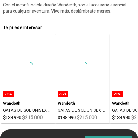
Con el inconfundible diseño Wanderth, son el accesorio esencial
para cualquier aventura.
Vive más, deslúmbrate menos.
Te puede interesar
-35%
-35%
-35%
Wanderth
Wanderth
Wanderth
GAFAS DE SOL UNISEX WANDTHER FILTRO UV400 CON LENTES POLARIZADOS MARRON-UM6803
GAFAS DE SOL UNISEX WANDTHER FILTRO UV400 CON LENTES POLARIZADOS DORADO-ROSA-P28217
$215.000
$215.000
$2
$138.990
$138.990
$138.990