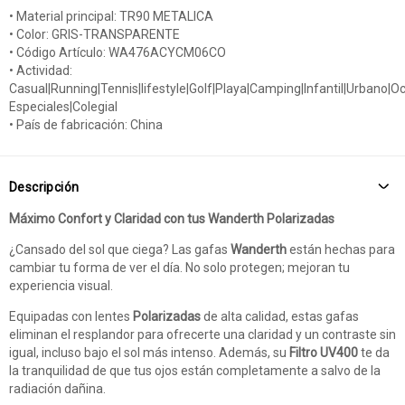
• Material principal: TR90 METALICA
• Color: GRIS-TRANSPARENTE
• Código Artículo: WA476ACYCM06CO
• Actividad:
Casual|Running|Tennis|lifestyle|Golf|Playa|Camping|Infantil|Urbano|O
Especiales|Colegial
• País de fabricación: China
Descripción
Máximo Confort y Claridad con tus Wanderth Polarizadas
¿Cansado del sol que ciega? Las gafas
Wanderth
están hechas para
cambiar tu forma de ver el día. No solo protegen; mejoran tu
experiencia visual.
Equipadas con lentes
Polarizadas
de alta calidad, estas gafas
eliminan el resplandor para ofrecerte una claridad y un contraste sin
igual, incluso bajo el sol más intenso. Además, su
Filtro UV400
te da
la tranquilidad de que tus ojos están completamente a salvo de la
radiación dañina.