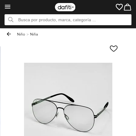
Niño
>
Niña