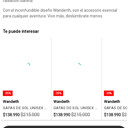
radiación dañina.
Con el inconfundible diseño Wanderth, son el accesorio esencial
para cualquier aventura. Vive más, deslúmbrate menos.
Te puede interesar
-35%
-35%
-35%
Wanderth
Wanderth
Wanderth
GAFAS DE SOL UNISEX WANDERTH FILTRO UV400 CON LENTES POLARIZADOS-PLATEADO-MORADO-PS33206
GAFAS DE SOL UNISEX WANDERTH FILTRO UV400 CON LENTES POLARIZADOS -PLATEADO-B80-656
$215.000
$215.000
$2
$138.990
$138.990
$138.990