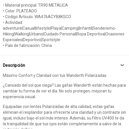
• Material principal: TR90 METALICA
• Color: PLATEADO
• Código Artículo: WA476ACYB8KSCO
• Actividad:
adventure|Casual|lifestyle|Playa|Camping|Infantil|Senderismo-
Hiking|Walking|Urbano|Cuidado Personal|Ropa Deportiva|Ocasiones
Especiales|Deportivo|Sportstyle
• País de fabricación: China
Descripción
Máximo Confort y Claridad con tus Wanderth Polarizadas
¿Cansado del sol que ciega? Las gafas Wanderth están hechas para
cambiar tu forma de ver el día. No solo protegen; mejoran tu
experiencia visual.
Equipadas con lentes Polarizadas de alta calidad, estas gafas
eliminan el resplandor para ofrecerte una claridad y un contraste sin
igual, incluso bajo el sol más intenso. Además, su Filtro UV400 te da
la tranquilidad de que tus ojos están completamente a salvo de la