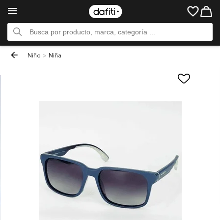
Niño
>
Niña