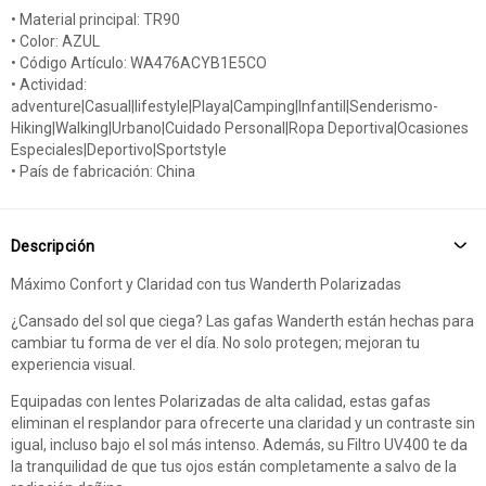
• Material principal: TR90
• Color: AZUL
• Código Artículo: WA476ACYB1E5CO
• Actividad:
adventure|Casual|lifestyle|Playa|Camping|Infantil|Senderismo-
Hiking|Walking|Urbano|Cuidado Personal|Ropa Deportiva|Ocasiones
Especiales|Deportivo|Sportstyle
• País de fabricación: China
Descripción
Máximo Confort y Claridad con tus Wanderth Polarizadas
¿Cansado del sol que ciega? Las gafas Wanderth están hechas para
cambiar tu forma de ver el día. No solo protegen; mejoran tu
experiencia visual.
Equipadas con lentes Polarizadas de alta calidad, estas gafas
eliminan el resplandor para ofrecerte una claridad y un contraste sin
igual, incluso bajo el sol más intenso. Además, su Filtro UV400 te da
la tranquilidad de que tus ojos están completamente a salvo de la