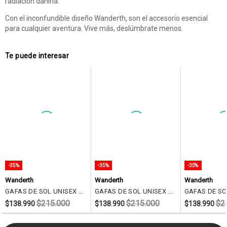
radiación dañina.
Con el inconfundible diseño Wanderth, son el accesorio esencial
para cualquier aventura. Vive más, deslúmbrate menos.
Te puede interesar
-35%
-35%
-35%
Wanderth
Wanderth
Wanderth
GAFAS DE SOL UNISEX WANDERTH FILTRO UV400 CON LENTES POLARIZADOS-DORADO-AZUL-4628
GAFAS DE SOL UNISEX WANDERTH FILTRO UV400 CON LENTES POLARIZADOS-AZUL-ROJO-7213
$215.000
$215.000
$2
$138.990
$138.990
$138.990