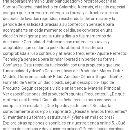
fría separadamenteNo usar blanqueadorNo retorcerSecar a la
SombraPlancha tibiaHecho en Colombia Además, el tejido especial
asegura que la prenda mantenga su forma y estructura incluso
después de lavados repetidos, resistiendo la deformación y la
pérdida de elasticidad. Gracias a su confección pensada para
acompañarte en cada momento del día, se convierte en una
elección inteligente para tu rutina diaria o tus momentos de
descanso.• Comodidad: Fabricado con materiales suaves y
adaptables que cuidan tu piel.• Durabilidad: Resistencia
comprobada al uso continuo y al lavado frecuente.• Ajuste Perfecto:
Tecnología pensada para brindar libertad sin perder su forma.•
Confianza: Ostu respalda tu elección con una propuesta que une
funcionalidad y diseño.Características del Producto:• Marca: Ostu•
Modelo: Referencia actual• Edad: Adultos• Género: Según diseño•
Formato de Venta: Unidad o pack, según descripción• Tipo de
Producto: Según categoría visible en la tienda• Material Principal:
Ver especificaciones del productoPreguntas Frecuentes:1. ¿De qué
material está hecho? Consulta la ficha técnica para conocer la
composición exacta.2. ¿Qué tipo de ajuste tiene? Se adapta
cómodamente al cuerpo sin apretar.3. ¿Resiste lavados frecuentes?
Sí, mantiene su forma y estructura.4. ¿Viene en más colores?
Explora otras opciones disponibles en nuestra tienda online.5. ¿Qué
política de cambios y devoluciones aplican? Puedes hacer cambios