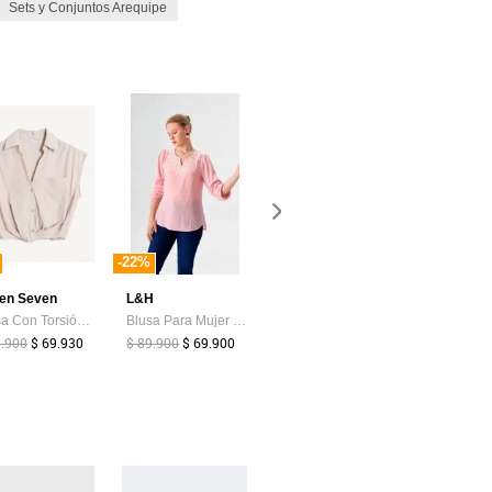
Sets y Conjuntos Arequipe
-22%
-40%
en Seven
L&H
Ostu
Totto
Blusa Con Torsión Frontal Para Mujer Rosa Seven Seven
Blusa Para Mujer Manga 3/4 Rosado Marca L&H Ref. 1F412694
Pijama Manga Murciélago Con Pantalón Largo Para Mujer Rosa Ostu
9.900
$ 69.930
$ 89.900
$ 69.900
$ 79.900
$ 119.900