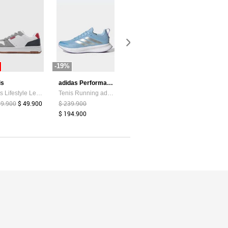
-19%
-87%
-44%
is
adidas Performance
Atypical
Tenis Lifestyle Levi's Drive Lo Blanco
Tenis Running adidas Performance Runblaze Celeste
Camiseta Mujer Chocolate Atypical 113737
99.900
$ 49.900
$ 239.900
$ 39.374
$ 5.200
$ 159.900
$ 194.900