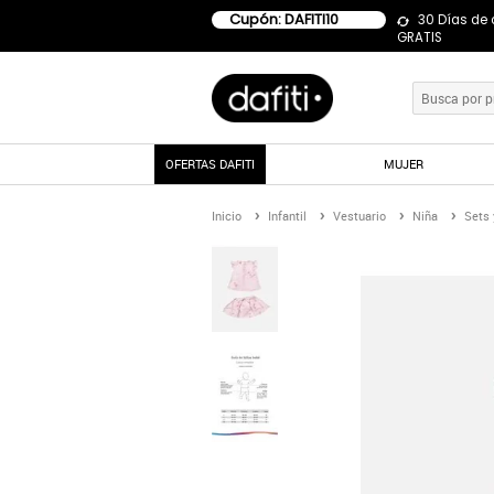
Cupón: DAFITI10
30 Días de
GRATIS
OFERTAS DAFITI
MUJER
Inicio
Infantil
Vestuario
Niña
Sets 