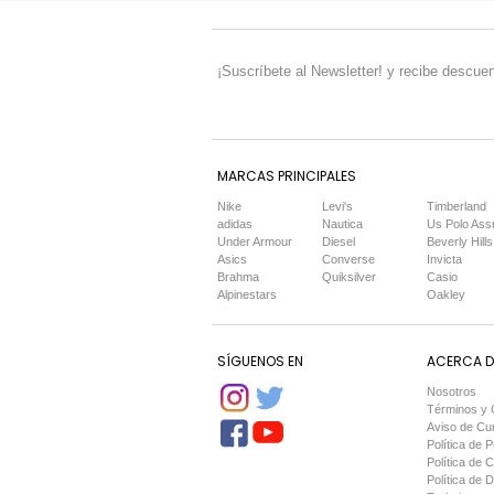
¡Suscríbete al Newsletter! y recibe descuen
MARCAS PRINCIPALES
Nike
Levi's
Timberland
adidas
Nautica
Us Polo Ass
Under Armour
Diesel
Beverly Hills
Asics
Converse
Invicta
Brahma
Quiksilver
Casio
Alpinestars
Oakley
SÍGUENOS EN
ACERCA DE
Nosotros
Términos y 
Aviso de Cu
Política de P
Política de 
Política de 