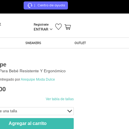
Centro de ayuda
|
r
Registrate
ENTRAR
SNEAKERS
OUTLET
ipe
Para Bebé Resistente Y Ergonómico
entregado por
Arequipe Moda Dulce
00
Ver tabla de tallas
e una talla
Agregar al carrito