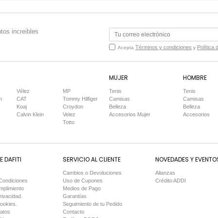
tos increibles
Términos y condiciones
Política 
Acepta
y
MUJER
HOMBRE
Vélez
MP
Tenis
Tenis
n
CAT
Tommy Hilfiger
Camisas
Camisas
Koaj
Croydon
Belleza
Belleza
Calvin Klein
Velez
Accesorios Mujer
Accesorios
Totto
 DAFITI
SERVICIO AL CLIENTE
NOVEDADES Y EVENTO
Cambios o Devoluciones
Alianzas
Condiciones
Uso de Cupones
Crédito ADDI
mplimiento
Medios de Pago
rivacidad.
Garantías
Cookies.
Seguimiento de tu Pedido
Datos
Contacto