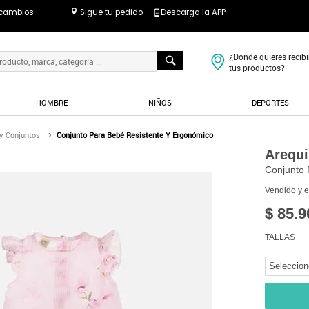
 cambios
Sigue tu pedido
Descarga la APP
¿Dónde quieres recibi
tus productos?
HOMBRE
NIÑOS
DEPORTES
y Conjuntos
Conjunto Para Bebé Resistente Y Ergonómico
Arequ
Conjunto 
Vendido y 
$ 85.9
TALLAS
Seleccion