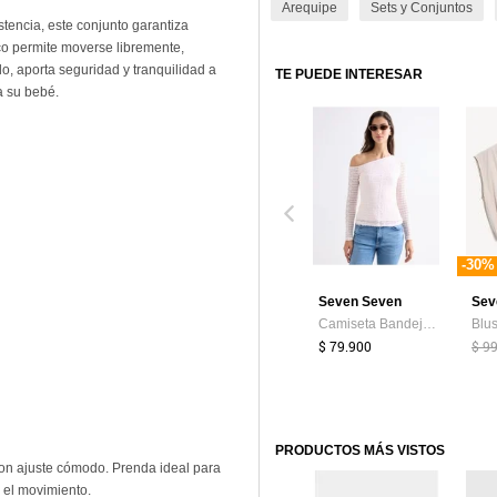
Arequipe
Sets y Conjuntos
stencia, este conjunto garantiza
o permite moverse libremente,
o, aporta seguridad y tranquilidad a
TE PUEDE INTERESAR
a su bebé.
-30%
Seven Seven
Sev
Camiseta Bandeja En Encaje Para Mujer Rosado Seven Seven
$ 79.900
$ 9
PRODUCTOS MÁS VISTOS
on ajuste cómodo. Prenda ideal para
 el movimiento.