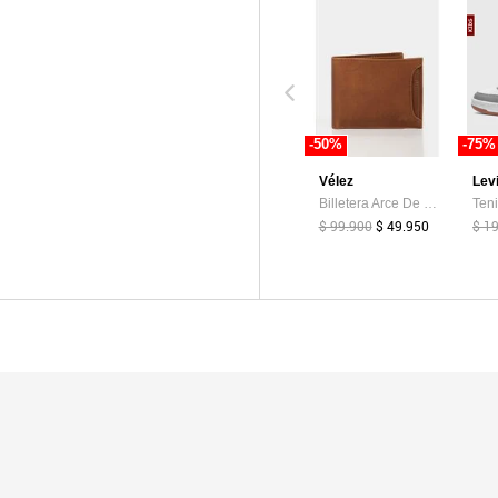
-50%
-75%
Vélez
Lev
Billetera Arce De Cuero Para Hombre Tarjetero Extraible Billetera Arce De Cuero Para Hombre Tarjetero Extraible Miel VÉLEZ
$ 99.900
$ 49.950
$ 1