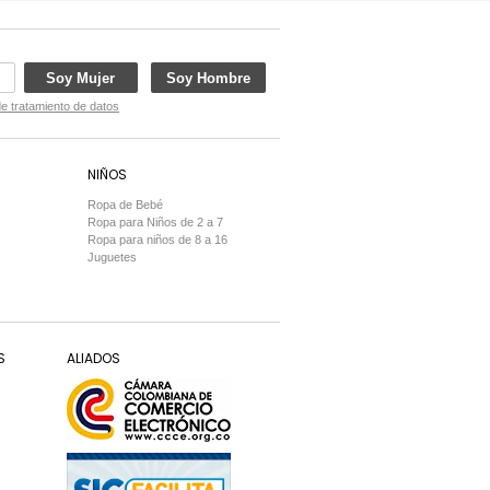
Soy Mujer
Soy Hombre
de tratamiento de datos
NIÑOS
Ropa de Bebé
Ropa para Niños de 2 a 7
Ropa para niños de 8 a 16
Juguetes
S
ALIADOS