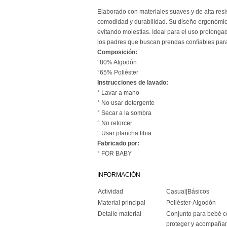
Elaborado con materiales suaves y de alta resi
comodidad y durabilidad. Su diseño ergonómic
evitando molestias. Ideal para el uso prolongad
los padres que buscan prendas confiables par
Composición:
°80% Algodón
°65% Poliéster
Instrucciones de lavado:
° Lavar a mano
° No usar detergente
° Secar a la sombra
° No retorcer
° Usar plancha tibia
Fabricado por:
° FOR BABY
INFORMACIÓN
Actividad
Casual|Básicos
Material principal
Poliéster-Algodón
Detalle material
Conjunto para bebé c
proteger y acompañar