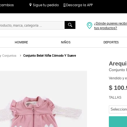
 cambios
Sigue tu pedido
Descarga la APP
¿Dónde quieres recibi
tus productos?
HOMBRE
NIÑOS
DEPORTES
y Conjuntos
Conjunto Bebé Niña Cómodo Y Suave
Arequ
Conjunto
Vendido y 
$ 100.
TALLAS
Seleccion