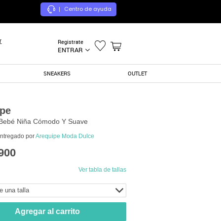
Centro de ayuda
|
r
Registrate
ENTRAR
SNEAKERS
OUTLET
ipe
 Bebé Niña Cómodo Y Suave
entregado por
Arequipe Moda Dulce
900
Ver tabla de tallas
e una talla
Agregar al carrito