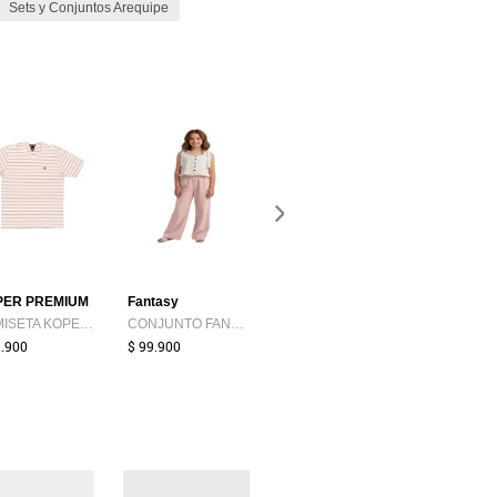
Sets y Conjuntos Arequipe
-23%
PER PREMIUM
Fantasy
L&H
KOPER
CAMISETA KOPER PREMIUM HOMBRE 1178-26 Talla L
CONJUNTO FANTASY NINA 31010 Talla 12
Enterizo Para Mujer Manga Corta Rosado Marca L&H Ref. 2J432015
9.900
$ 99.900
$ 129.900
$ 99.900
$ 89.900