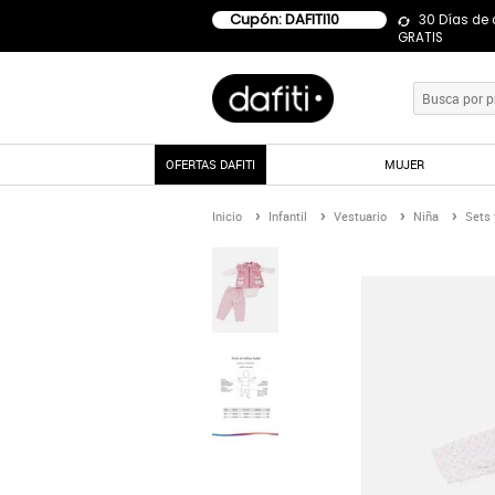
Cupón: DAFITI10
30 Días de
GRATIS
OFERTAS DAFITI
MUJER
Inicio
Infantil
Vestuario
Niña
Sets 