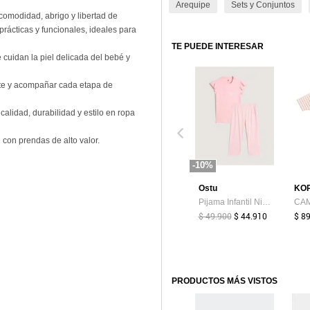
Arequipe
Sets y Conjuntos
comodidad, abrigo y libertad de
prácticas y funcionales, ideales para
TE PUEDE INTERESAR
 cuidan la piel delicada del bebé y
nte y acompañar cada etapa de
lidad, durabilidad y estilo en ropa
l con prendas de alto valor.
-10%
Ostu
KO
Pijama Infantil Niña M/C Capri Color Rosa Marca Ostu #90040087
$ 49.900
$ 44.910
$ 8
PRODUCTOS MÁS VISTOS