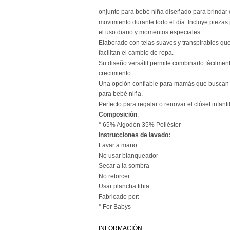
onjunto para bebé niña diseñado para brindar 
movimiento durante todo el día. Incluye piezas 
el uso diario y momentos especiales.
Elaborado con telas suaves y transpirables que
facilitan el cambio de ropa.
Su diseño versátil permite combinarlo fácilme
crecimiento.
Una opción confiable para mamás que buscan ca
para bebé niña.
Perfecto para regalar o renovar el clóset infanti
Composición
:
° 65% Algodón 35% Poliéster
Instrucciones de lavado:
Lavar a mano
No usar blanqueador
Secar a la sombra
No retorcer
Usar plancha tibia
Fabricado por:
° For Babys
INFORMACIÓN