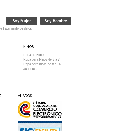
Soy Mujer
Soy Hombre
de tratamiento de datos
NIÑOS
Ropa de Bebé
Ropa para Niños de 2 a 7
Ropa para niños de 8 a 16
Juguetes
S
ALIADOS