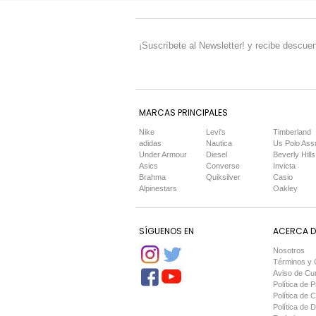
¡Suscríbete al Newsletter! y recibe descuen
MARCAS PRINCIPALES
Nike
Levi's
Timberland
adidas
Nautica
Us Polo Ass
Under Armour
Diesel
Beverly Hills
Asics
Converse
Invicta
Brahma
Quiksilver
Casio
Alpinestars
Oakley
SÍGUENOS EN
ACERCA DE
Nosotros
Términos y 
Aviso de Cu
Política de P
Política de 
Política de 