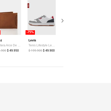
-75%
-30%
-21%
ez
Levis
Vélez
Billetera Arce De Cuero Para Hombre Tarjetero Extraible Billetera Arce De Cuero Para Hombre Tarjetero Extraible Miel VÉLEZ
Tenis Lifestyle Levi's Drive Lo Blanco
Cinturón Doble Faz Fraile De Cuero Para Mujer Caimán Reversible Negro Cinturón Doble Faz Fraile De Cuero Para Mujer Caimán Reversible Negro L VÉLEZ
9.900
$ 49.950
$ 199.900
$ 49.900
$ 149.900
$ 239.900
$ 104.930
$ 189.900