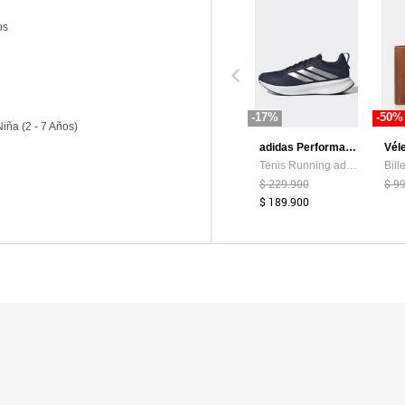
os
-17%
-50%
iña (2 - 7 Años)
adidas Performance
Vél
Tenis Running adidas Performance Runblaze Azul
$ 229.900
$ 9
$ 189.900