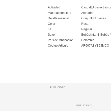
Actividad
Casual|Urbano|Básic
Material principal
Algodón
Detalle material
Conjunto 3 piesas
Color
Rosa
Fit
Regular
Sexo
Bebés|Infantil|Bebés N
País de fabricación
Colombia
Código Artículo
AR607ABYB93MCO
PUBLICIDAD
PUBLICIDAD