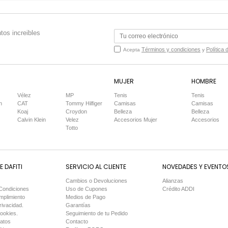
tos increibles
Términos y condiciones
Política 
Acepta
y
MUJER
HOMBRE
Vélez
MP
Tenis
Tenis
n
CAT
Tommy Hilfiger
Camisas
Camisas
Koaj
Croydon
Belleza
Belleza
Calvin Klein
Velez
Accesorios Mujer
Accesorios
Totto
 DAFITI
SERVICIO AL CLIENTE
NOVEDADES Y EVENTO
Cambios o Devoluciones
Alianzas
Condiciones
Uso de Cupones
Crédito ADDI
mplimiento
Medios de Pago
rivacidad.
Garantías
Cookies.
Seguimiento de tu Pedido
Datos
Contacto