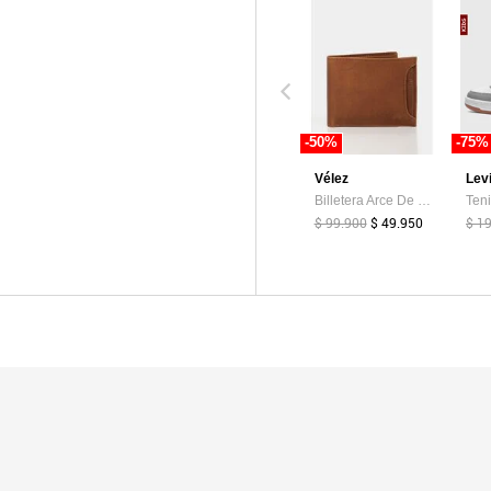
-50%
-75%
Vélez
Lev
Billetera Arce De Cuero Para Hombre Tarjetero Extraible Billetera Arce De Cuero Para Hombre Tarjetero Extraible Miel VÉLEZ
$ 99.900
$ 49.950
$ 1