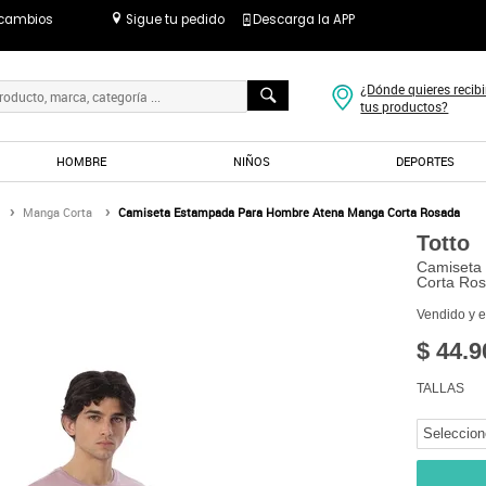
 cambios
Sigue tu pedido
Descarga la APP
¿Dónde quieres recibi
tus productos?
HOMBRE
NIÑOS
DEPORTES
Manga Corta
Camiseta Estampada Para Hombre Atena Manga Corta Rosada
Totto
Camiseta
Corta Ro
Vendido y 
$ 44.9
TALLAS
Seleccion