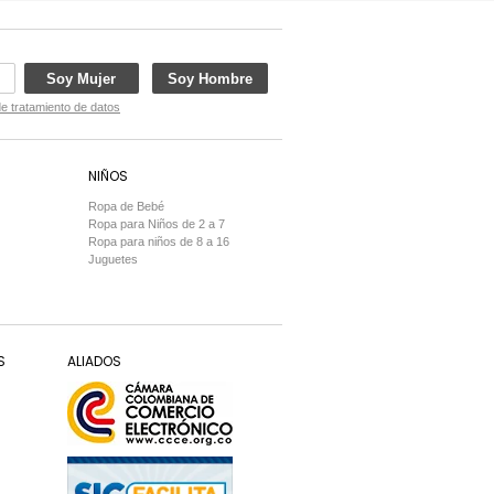
Soy Mujer
Soy Hombre
de tratamiento de datos
NIÑOS
Ropa de Bebé
Ropa para Niños de 2 a 7
Ropa para niños de 8 a 16
Juguetes
S
ALIADOS