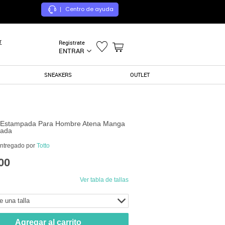
Centro de ayuda
|
r
Registrate
ENTRAR
SNEAKERS
OUTLET
 Estampada Para Hombre Atena Manga
sada
entregado por
Totto
00
Ver tabla de tallas
e una talla
Agregar al carrito