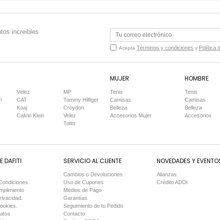
tos increibles
Términos y condiciones
Política 
Acepta
y
MUJER
HOMBRE
Vélez
MP
Tenis
Tenis
n
CAT
Tommy Hilfiger
Camisas
Camisas
Koaj
Croydon
Belleza
Belleza
Calvin Klein
Velez
Accesorios Mujer
Accesorios
Totto
 DAFITI
SERVICIO AL CLIENTE
NOVEDADES Y EVENTO
Cambios o Devoluciones
Alianzas
Condiciones
Uso de Cupones
Crédito ADDI
mplimiento
Medios de Pago
rivacidad.
Garantías
Cookies.
Seguimiento de tu Pedido
Datos
Contacto