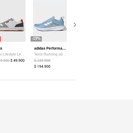
-19%
-87%
-44%
is
adidas Performance
Atypical
Tenis Lifestyle Levi's Drive Lo Blanco
Tenis Running adidas Performance Runblaze Celeste
Camiseta Mujer Chocolate Atypical 113737
99.900
$ 49.900
$ 239.900
$ 39.374
$ 5.200
$ 159.900
$ 194.900