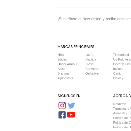
¡Suscríbete al Newsletter! y recibe descuen
MARCAS PRINCIPALES
Nike
Levi's
Timberland
adidas
Nautica
Us Polo Ass
Under Armour
Diesel
Beverly Hills
Asics
Converse
Invicta
Brahma
Quiksilver
Casio
Alpinestars
Oakley
SÍGUENOS EN
ACERCA DE
Nosotros
Términos y 
Aviso de Cu
Política de P
Política de 
Política de 