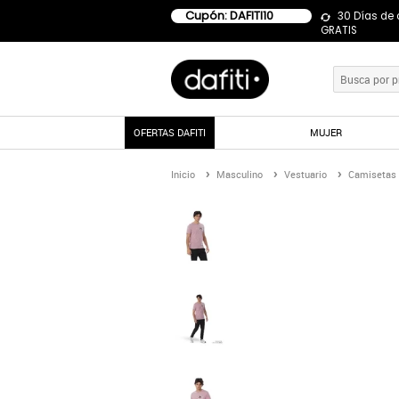
Cupón: DAFITI10
30 Días de
GRATIS
OFERTAS DAFITI
MUJER
Inicio
Masculino
Vestuario
Camisetas