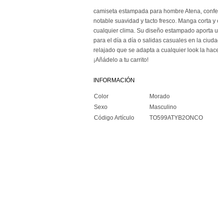
camiseta estampada para hombre Atena, conf
notable suavidad y tacto fresco. Manga corta y 
cualquier clima. Su diseño estampado aporta un
para el día a día o salidas casuales en la ciu
relajado que se adapta a cualquier look la hac
¡Añádelo a tu carrito!
INFORMACIÓN
Color
Morado
Sexo
Masculino
Código Artículo
TO599ATYB2ONCO