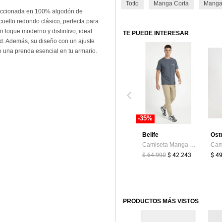
Totto
Manga Corta
Manga 
eccionada en 100% algodón de
cuello redondo clásico, perfecta para
 toque moderno y distintivo, ideal
TE PUEDE INTERESAR
dad. Además, su diseño con un ajuste
e una prenda esencial en tu armario.
-35%
Belife
Ost
Camiseta Manga Corta Azul Con Estampado Para Hombre
$ 64.990
$ 42.243
$ 4
PRODUCTOS MÁS VISTOS