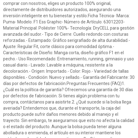
comprar con nosotros, eliges un producto 100% original,
directamente de distribuidores autorizados, asegurando una
inversión inteligente en tu bienestar y estilo.Ficha Técnica- Marca:
Puma- Modelo: F1 Ess Graphic- Número de Artículo: 63012203-
Material Principal: Poliéster 100%- Tecnología: DryCELL para gestión
avanzada del sudor.- Tipo de Cierre: Cuello redondo con costuras
reforzadas.- Estampado: Gráfico serigrafiado de alta durabilidad.-
Ajuste: Regular Fit, corte clásico para comodidad óptima.-
Características de Diseño: Manga corta, diseño gráfico F1 en el
pecho.- Uso Recomendado: Entrenamiento, running, gimnasio y uso
casual diario.- Lavado: Lavable a máquina, resistente a la
decoloración.- Origen: Importado.- Color: Rojo.- Variedad de tallas
disponibles.- Condición: Nuevo y sellado.- Garantía del Fabricante: 30
días por defectos de fabricación.Preguntas Frecuentes (FAQ)1.
¿Cuál es la política de garantía? Ofrecemos una garantía de 30 días
por defectos de fabricación. Si tienes algún problema con tu
compra, contáctanos para asistirte.2. ¿Qué sucede si la bolsa llega
averiada? Entendemos que, durante el transporte, la caja del
producto puede sufrir daños menores debido al manejo y el
trayecto. Sin embargo, te aseguramos que esto no afecta la calidad
o el estado del producto. Aunque la bolsa pueda tener alguna
abolladura o enmienda, el artículo en su interior mantiene los