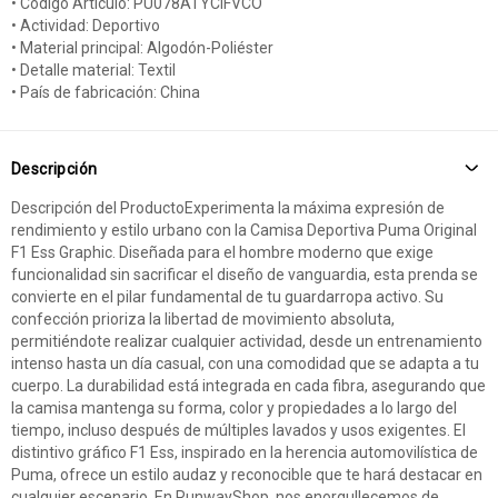
• Código Artículo: PU078ATYCIFVCO
• Actividad: Deportivo
• Material principal: Algodón-Poliéster
• Detalle material: Textil
• País de fabricación: China
Descripción
Descripción del ProductoExperimenta la máxima expresión de
rendimiento y estilo urbano con la Camisa Deportiva Puma Original
F1 Ess Graphic. Diseñada para el hombre moderno que exige
funcionalidad sin sacrificar el diseño de vanguardia, esta prenda se
convierte en el pilar fundamental de tu guardarropa activo. Su
confección prioriza la libertad de movimiento absoluta,
permitiéndote realizar cualquier actividad, desde un entrenamiento
intenso hasta un día casual, con una comodidad que se adapta a tu
cuerpo. La durabilidad está integrada en cada fibra, asegurando que
la camisa mantenga su forma, color y propiedades a lo largo del
tiempo, incluso después de múltiples lavados y usos exigentes. El
distintivo gráfico F1 Ess, inspirado en la herencia automovilística de
Puma, ofrece un estilo audaz y reconocible que te hará destacar en
cualquier escenario. En RunwayShop, nos enorgullecemos de