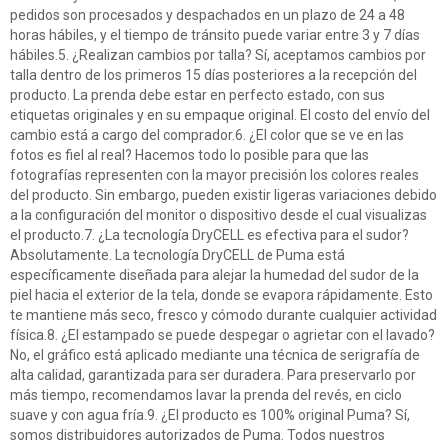
pedidos son procesados y despachados en un plazo de 24 a 48
horas hábiles, y el tiempo de tránsito puede variar entre 3 y 7 días
hábiles.5. ¿Realizan cambios por talla? Sí, aceptamos cambios por
talla dentro de los primeros 15 días posteriores a la recepción del
producto. La prenda debe estar en perfecto estado, con sus
etiquetas originales y en su empaque original. El costo del envío del
cambio está a cargo del comprador.6. ¿El color que se ve en las
fotos es fiel al real? Hacemos todo lo posible para que las
fotografías representen con la mayor precisión los colores reales
del producto. Sin embargo, pueden existir ligeras variaciones debido
a la configuración del monitor o dispositivo desde el cual visualizas
el producto.7. ¿La tecnología DryCELL es efectiva para el sudor?
Absolutamente. La tecnología DryCELL de Puma está
específicamente diseñada para alejar la humedad del sudor de la
piel hacia el exterior de la tela, donde se evapora rápidamente. Esto
te mantiene más seco, fresco y cómodo durante cualquier actividad
física.8. ¿El estampado se puede despegar o agrietar con el lavado?
No, el gráfico está aplicado mediante una técnica de serigrafía de
alta calidad, garantizada para ser duradera. Para preservarlo por
más tiempo, recomendamos lavar la prenda del revés, en ciclo
suave y con agua fría.9. ¿El producto es 100% original Puma? Sí,
somos distribuidores autorizados de Puma. Todos nuestros