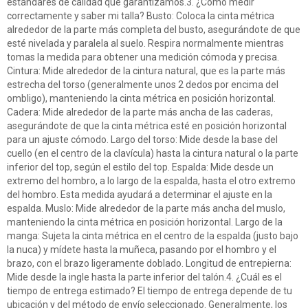
estándares de calidad que garantizamos.3. ¿Cómo medir
correctamente y saber mi talla? Busto: Coloca la cinta métrica
alrededor de la parte más completa del busto, asegurándote de que
esté nivelada y paralela al suelo. Respira normalmente mientras
tomas la medida para obtener una medición cómoda y precisa.
Cintura: Mide alrededor de la cintura natural, que es la parte más
estrecha del torso (generalmente unos 2 dedos por encima del
ombligo), manteniendo la cinta métrica en posición horizontal.
Cadera: Mide alrededor de la parte más ancha de las caderas,
asegurándote de que la cinta métrica esté en posición horizontal
para un ajuste cómodo. Largo del torso: Mide desde la base del
cuello (en el centro de la clavícula) hasta la cintura natural o la parte
inferior del top, según el estilo del top. Espalda: Mide desde un
extremo del hombro, a lo largo de la espalda, hasta el otro extremo
del hombro. Esta medida ayudará a determinar el ajuste en la
espalda. Muslo: Mide alrededor de la parte más ancha del muslo,
manteniendo la cinta métrica en posición horizontal. Largo de la
manga: Sujeta la cinta métrica en el centro de la espalda (justo bajo
la nuca) y mídete hasta la muñeca, pasando por el hombro y el
brazo, con el brazo ligeramente doblado. Longitud de entrepierna:
Mide desde la ingle hasta la parte inferior del talón.4. ¿Cuál es el
tiempo de entrega estimado? El tiempo de entrega depende de tu
ubicación y del método de envío seleccionado. Generalmente, los