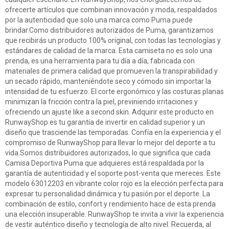
ofrecerte artículos que combinan innovación y moda, respaldados
por la autenticidad que solo una marca como Puma puede
brindar.Como distribuidores autorizados de Puma, garantizamos
que recibirás un producto 100% original, con todas las tecnologías y
estándares de calidad de la marca. Esta camiseta no es solo una
prenda, es una herramienta para tu día a día, fabricada con
materiales de primera calidad que promueven la transpirabilidad y
un secado rápido, manteniéndote seco y cómodo sin importar la
intensidad de tu esfuerzo. El corte ergonómico y las costuras planas
minimizan la fricción contra la piel, previniendo irritaciones y
ofreciendo un ajuste like a second skin. Adquirir este producto en
RunwayShop es tu garantía de invertir en calidad superior y un
diseño que trasciende las temporadas. Confía en la experiencia y el
compromiso de RunwayShop para llevar lo mejor del deporte a tu
vida.Somos distribuidores autorizados, lo que significa que cada
Camisa Deportiva Puma que adquieres está respaldada por la
garantía de autenticidad y el soporte post-venta que mereces. Este
modelo 63012203 en vibrante color rojo es la elección perfecta para
expresar tu personalidad dinámica y tu pasión por el deporte. La
combinación de estilo, confort y rendimiento hace de esta prenda
una elección insuperable. RunwayShop te invita a vivir la experiencia
de vestir auténtico diseño y tecnología de alto nivel. Recuerda, al