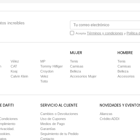
tos increibles
Términos y condiciones
Política 
Acepta
y
MUJER
HOMBRE
Vélez
MP
Tenis
Tenis
n
CAT
Tommy Hilfiger
Camisas
Camisas
Koaj
Croydon
Belleza
Belleza
Calvin Klein
Velez
Accesorios Mujer
Accesorios
Totto
 DAFITI
SERVICIO AL CLIENTE
NOVEDADES Y EVENTO
Cambios o Devoluciones
Alianzas
Condiciones
Uso de Cupones
Crédito ADDI
mplimiento
Medios de Pago
rivacidad.
Garantías
Cookies.
Seguimiento de tu Pedido
Datos
Contacto