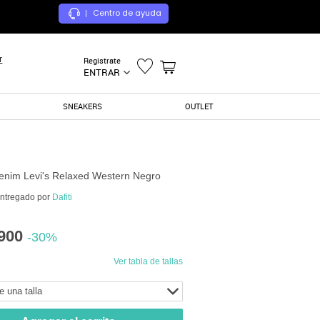
Centro de ayuda
|
r
Registrate
ENTRAR
SNEAKERS
OUTLET
nim Levi's Relaxed Western Negro
entregado por
Dafiti
900
-30%
Ver tabla de tallas
e una talla