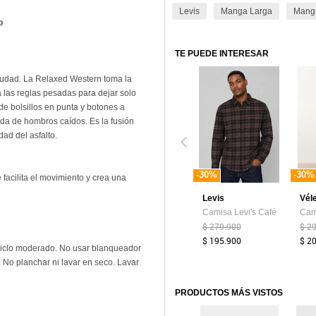
Levis
Manga Larga
Manga
ro
TE PUEDE INTERESAR
 ciudad. La Relaxed Western toma la
a las reglas pesadas para dejar solo
de bolsillos en punta y botones a
ada de hombros caídos. Es la fusión
idad del asfalto.
-30%
-30%
e facilita el movimiento y crea una
Levis
Vél
Camisa Levi's Café
$ 279.900
$ 2
$ 195.900
$ 2
iclo moderado. No usar blanqueador
. No planchar ni lavar en seco. Lavar
PRODUCTOS MÁS VISTOS