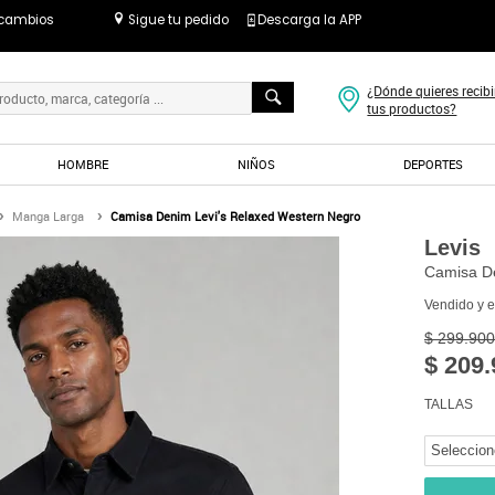
 cambios
Sigue tu pedido
Descarga la APP
¿Dónde quieres recibi
tus productos?
HOMBRE
NIÑOS
DEPORTES
Manga Larga
Camisa Denim Levi's Relaxed Western Negro
Levis
Camisa De
Vendido y 
$ 299.900
$ 209.
TALLAS
Seleccion