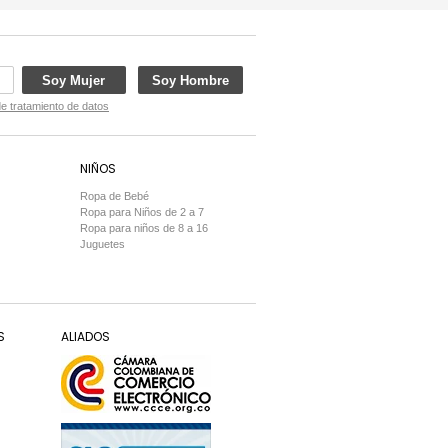
Soy Mujer
Soy Hombre
de tratamiento de datos
NIÑOS
Ropa de Bebé
Ropa para Niños de 2 a 7
Ropa para niños de 8 a 16
Juguetes
S
ALIADOS