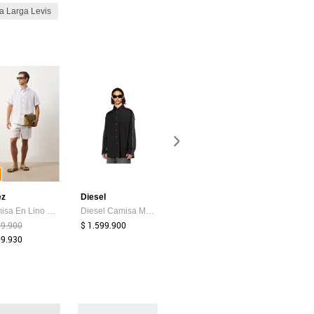
 Larga Levis
-46%
-25%
ez
Diesel
Brooksfield
Ostu
Camisa En Lino Manga Corta Siena Para Hombre Camisa En Lino Manga Corta Siena Para Hombre Blanco XL VÉLEZ
Diesel Camisa Manga Larga Para Hombre S-Warh Diesel
Camisa Denim Brooksfield índigo Medio
99.900
$ 1.599.900
$ 199.900
$ 99.900
09.930
$ 107.900