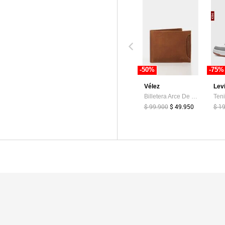
-50%
-75%
Vélez
Lev
Billetera Arce De Cuero Para Hombre Tarjetero Extraible Billetera Arce De Cuero Para Hombre Tarjetero Extraible Miel VÉLEZ
$ 99.900
$ 49.950
$ 1