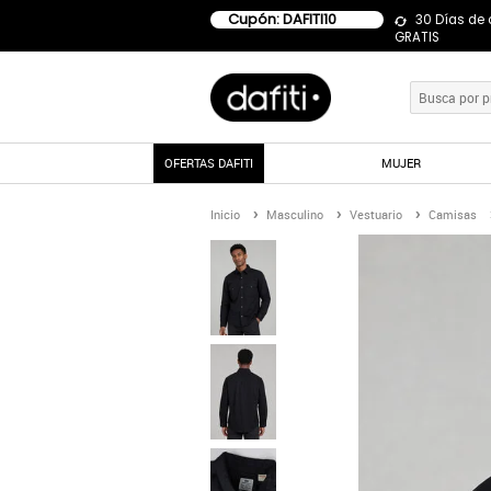
Cupón: DAFITI10
30 Días de
GRATIS
OFERTAS DAFITI
MUJER
Inicio
Masculino
Vestuario
Camisas