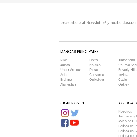
¡Suscríbete al Newsletter! y recibe descuen
MARCAS PRINCIPALES
Nike
Levi's
Timberland
adidas
Nautica
Us Polo Ass
Under Armour
Diesel
Beverly Hills
Asics
Converse
Invicta
Brahma
Quiksilver
Casio
Alpinestars
Oakley
SÍGUENOS EN
ACERCA DE
Nosotros
Términos y 
Aviso de Cu
Política de P
Política de 
Política de 