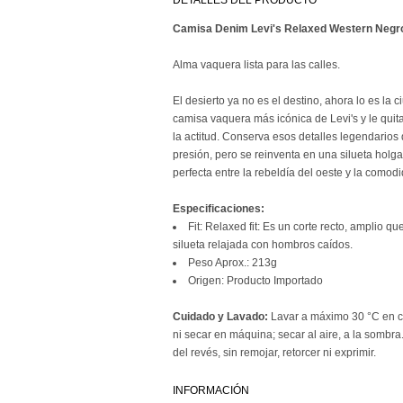
DETALLES DEL PRODUCTO
Camisa Denim Levi's Relaxed Western Neg
Alma vaquera lista para las calles.
El desierto ya no es el destino, ahora lo es la
camisa vaquera más icónica de Levi's y le quit
la actitud. Conserva esos detalles legendarios 
presión, pero se reinventa en una silueta holg
perfecta entre la rebeldía del oeste y la comod
Especificaciones:
Fit: Relaxed fit: Es un corte recto, amplio qu
silueta relajada con hombros caídos.
Peso Aprox.: 213g
Origen: Producto Importado
Cuidado y Lavado:
Lavar a máximo 30 °C en c
ni secar en máquina; secar al aire, a la sombra
del revés, sin remojar, retorcer ni exprimir.
INFORMACIÓN