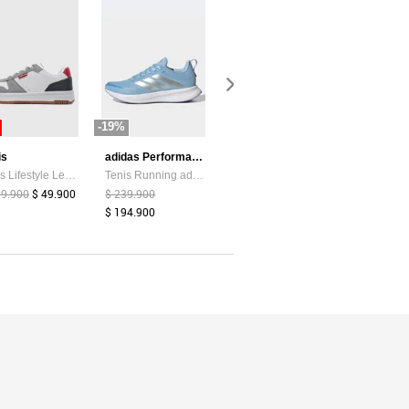
-19%
-87%
-44%
is
adidas Performance
Atypical
Tenis Lifestyle Levi's Drive Lo Blanco
Tenis Running adidas Performance Runblaze Celeste
Camiseta Mujer Chocolate Atypical 113737
99.900
$ 49.900
$ 239.900
$ 39.374
$ 5.200
$ 159.900
$ 194.900