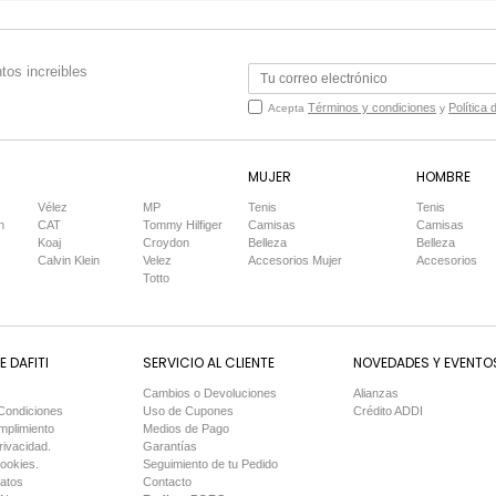
tos increibles
Términos y condiciones
Política 
Acepta
y
MUJER
HOMBRE
Vélez
MP
Tenis
Tenis
n
CAT
Tommy Hilfiger
Camisas
Camisas
Koaj
Croydon
Belleza
Belleza
Calvin Klein
Velez
Accesorios Mujer
Accesorios
Totto
 DAFITI
SERVICIO AL CLIENTE
NOVEDADES Y EVENTO
Cambios o Devoluciones
Alianzas
Condiciones
Uso de Cupones
Crédito ADDI
mplimiento
Medios de Pago
rivacidad.
Garantías
Cookies.
Seguimiento de tu Pedido
Datos
Contacto