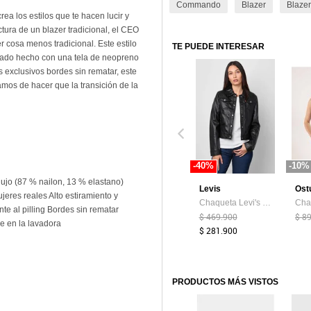
Commando
Blazer
Blaze
os estilos que te hacen lucir y
uctura de un blazer tradicional, el CEO
cosa menos tradicional. Este estilo
TE PUEDE INTERESAR
turado hecho con una tela de neopreno
s exclusivos bordes sin rematar, este
bamos de hacer que la transición de la
-40%
-10%
lujo (87 % nailon, 13 % elastano)
Levis
Ost
jeres reales Alto estiramiento y
Chaqueta Levi's Motion Negro
te al pilling Bordes sin rematar
$ 469.900
$ 8
e en la lavadora
$ 281.900
PRODUCTOS MÁS VISTOS