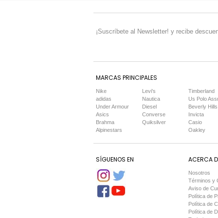
¡Suscríbete al Newsletter! y recibe descuen
MARCAS PRINCIPALES
Nike
Levi's
Timberland
adidas
Nautica
Us Polo Ass
Under Armour
Diesel
Beverly Hills
Asics
Converse
Invicta
Brahma
Quiksilver
Casio
Alpinestars
Oakley
SÍGUENOS EN
ACERCA DE
Nosotros
Términos y 
Aviso de Cu
Política de P
Política de 
Política de 