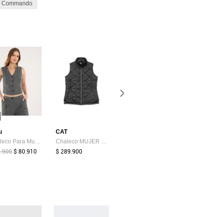
r Commando
-40%
u
CAT
Atypical
DOUGGE
Chaleco Para Mujer Plano Color Negro Marca Ostu #40250024
Chaleco MUJER W MEDIUMWEIGHT INSUL 4040126-MLG CAT
Chaleco Mujer Negro Atypical 114505
9.900
$ 80.910
$ 289.900
$ 113.599
$ 68.700
$ 149.000