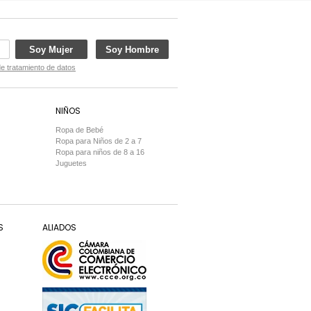
Soy Mujer
Soy Hombre
de tratamiento de datos
NIÑOS
Ropa de Bebé
Ropa para Niños de 2 a 7
Ropa para niños de 8 a 16
Juguetes
S
ALIADOS