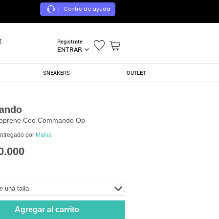
Centro de ayuda
|
r
Registrate
ENTRAR
SNEAKERS
OUTLET
ando
eoprene Ceo Commando Op
entregado por
Malva
0.000
e una talla
Agregar al carrito