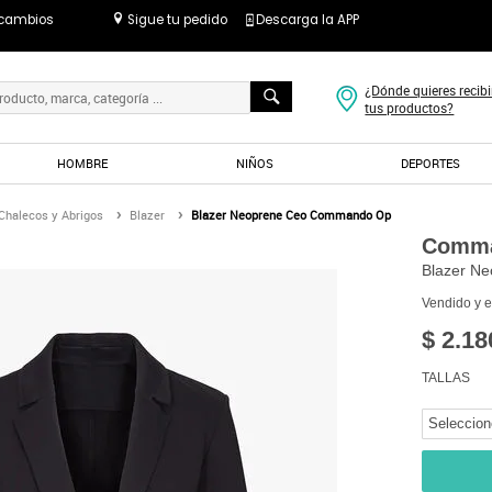
 cambios
Sigue tu pedido
Descarga la APP
¿Dónde quieres recibi
tus productos?
HOMBRE
NIÑOS
DEPORTES
Chalecos y Abrigos
Blazer
Blazer Neoprene Ceo Commando Op
Comm
Blazer N
Vendido y 
$ 2.18
TALLAS
Seleccion