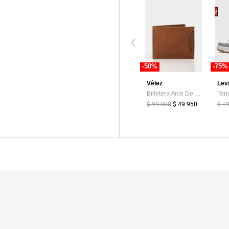
-50%
-75%
Vélez
Lev
Billetera Arce De Cuero Para Hombre Tarjetero Extraible Billetera Arce De Cuero Para Hombre Tarjetero Extraible Miel VÉLEZ
$ 99.900
$ 49.950
$ 1