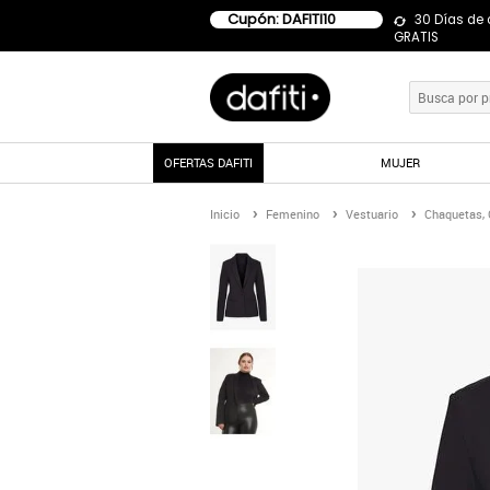
Cupón: DAFITI10
30 Días de
GRATIS
OFERTAS DAFITI
MUJER
Inicio
Femenino
Vestuario
Chaquetas, 