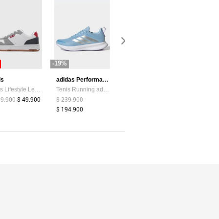
-19%
-87%
-44%
is
adidas Performance
Atypical
Tenis Lifestyle Levi's Drive Lo Blanco
Tenis Running adidas Performance Runblaze Celeste
Camiseta Mujer Chocolate Atypical 113737
99.900
$ 49.900
$ 239.900
$ 39.374
$ 5.200
$ 159.900
$ 194.900