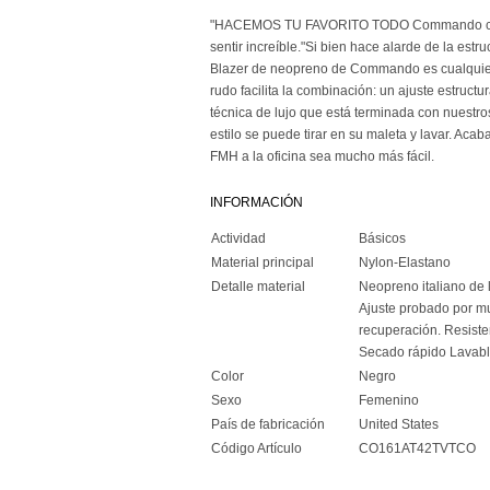
"HACEMOS TU FAVORITO TODO Commando crea l
sentir increíble."Si bien hace alarde de la estr
Blazer de neopreno de Commando es cualquier 
rudo facilita la combinación: un ajuste estruc
técnica de lujo que está terminada con nuestro
estilo se puede tirar en su maleta y lavar. Aca
FMH a la oficina sea mucho más fácil.
INFORMACIÓN
Actividad
Básicos
Material principal
Nylon-Elastano
Detalle material
Neopreno italiano de 
Ajuste probado por mu
recuperación. Resisten
Secado rápido Lavabl
Color
Negro
Sexo
Femenino
País de fabricación
United States
Código Artículo
CO161AT42TVTCO