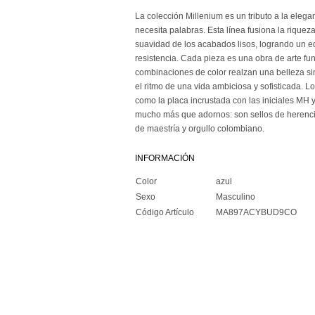
La colección Millenium es un tributo a la elega
necesita palabras. Esta línea fusiona la riquez
suavidad de los acabados lisos, logrando un equ
resistencia. Cada pieza es una obra de arte fun
combinaciones de color realzan una belleza si
el ritmo de una vida ambiciosa y sofisticada. Los
como la placa incrustada con las iniciales MH 
mucho más que adornos: son sellos de herencia
de maestría y orgullo colombiano.
INFORMACIÓN
Color
azul
Sexo
Masculino
Código Artículo
MA897ACYBUD9CO