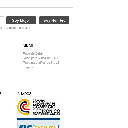
Soy Mujer
Soy Hombre
de tratamiento de datos
NIÑOS
Ropa de Bebé
Ropa para Niños de 2 a 7
Ropa para niños de 8 a 16
Juguetes
S
ALIADOS