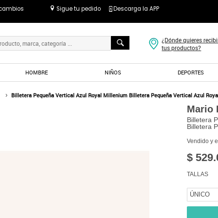
 cambios
Sigue tu pedido
Descarga la APP
¿Dónde quieres recibi
tus productos?
HOMBRE
NIÑOS
DEPORTES
Billetera Pequeña Vertical Azul Royal Millenium Billetera Pequeña Vertical Azul Roy
Mario
Billetera 
Billetera 
Vendido y 
$ 529.
TALLAS
ÚNICO