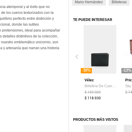
Mario Hernández
Billeteras
ncia atemporal y al éxito que no
a de los cueros texturizados con la
ilibrio perfecto entre distinción y
TE PUEDE INTERESAR
cional, donde las sutiles
n pretensiones, ideal para acompañar
 detalles distintivos de la colección,
y nuestro emblemático unicornio, son
 y artesanía que narran una historia
-30%
-13%
Vélez
Pri
Billetera De Cuero Para Hombre Costuras 3 Billetera De Cuero Para Hombre Costuras 3 Negro VÉLEZ
$ 169.900
$ 7
$ 118.930
PRODUCTOS MÁS VISTOS