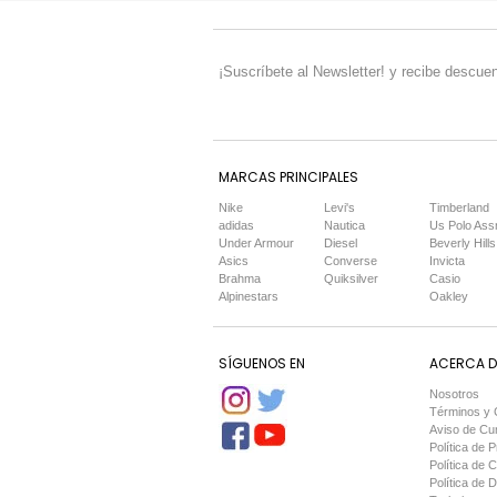
¡Suscríbete al Newsletter! y recibe descuen
MARCAS PRINCIPALES
Nike
Levi's
Timberland
adidas
Nautica
Us Polo Ass
Under Armour
Diesel
Beverly Hills
Asics
Converse
Invicta
Brahma
Quiksilver
Casio
Alpinestars
Oakley
SÍGUENOS EN
ACERCA DE
Nosotros
Términos y 
Aviso de Cu
Política de P
Política de 
Política de 