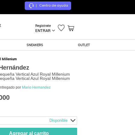
Centro de ayuda
|
r
Registrate
ENTRAR
SNEAKERS
OUTLET
al Millenium
 Hernández
Pequeña Vertical Azul Royal Millenium
Pequeña Vertical Azul Royal Millenium
entregado por
Mario Hernandez
000
Disponible
Agregar al carrito