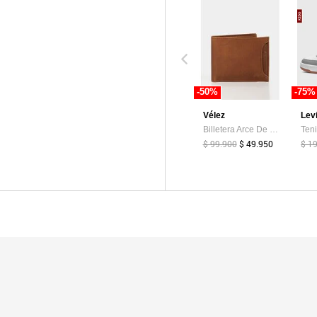
-50%
-75%
Vélez
Lev
Billetera Arce De Cuero Para Hombre Tarjetero Extraible Billetera Arce De Cuero Para Hombre Tarjetero Extraible Miel VÉLEZ
$ 99.900
$ 49.950
$ 1