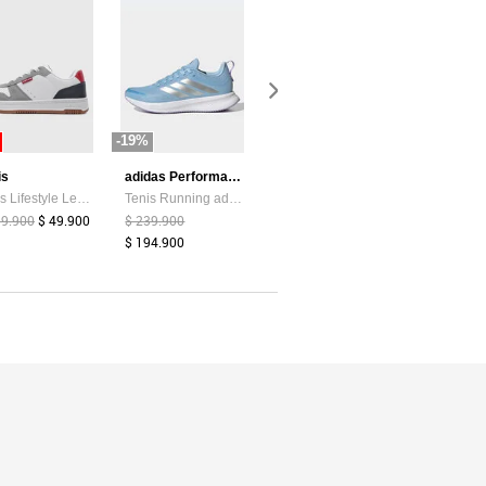
-19%
-87%
-44%
is
adidas Performance
Atypical
Tenis Lifestyle Levi's Drive Lo Blanco
Tenis Running adidas Performance Runblaze Celeste
Camiseta Mujer Chocolate Atypical 113737
99.900
$ 49.900
$ 239.900
$ 39.374
$ 5.200
$ 159.900
$ 194.900