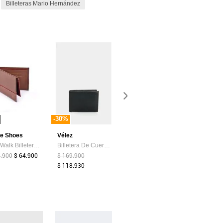
Billeteras Mario Hernández
-30%
-30%
ce Shoes
Vélez
Tommy Hilfiger
Vélez
Sky Walk Billetera Para Hombre 773109PAULMIEL
Billetera De Cuero Para Hombre Costuras 3 Billetera De Cuero Para Hombre Costuras 3 Negro VÉLEZ
Billetera Marrón TH Central Tommy Hilfiger
4.900
$ 64.900
$ 169.900
$ 349.900
$ 159.900
$ 118.930
$ 111.930