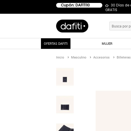
Cupón: DAFITI10
30 Días de
GRATIS
OFERTAS DAFITI
MUJER
Inicio
Masculino
Accesorios
Billeteras