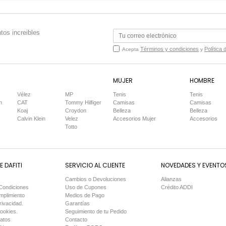
tos increibles
Términos y condiciones
Política 
Acepta
y
MUJER
HOMBRE
Vélez
MP
Tenis
Tenis
n
CAT
Tommy Hilfiger
Camisas
Camisas
Koaj
Croydon
Belleza
Belleza
Calvin Klein
Velez
Accesorios Mujer
Accesorios
Totto
 DAFITI
SERVICIO AL CLIENTE
NOVEDADES Y EVENTO
Cambios o Devoluciones
Alianzas
Condiciones
Uso de Cupones
Crédito ADDI
mplimiento
Medios de Pago
rivacidad.
Garantías
Cookies.
Seguimiento de tu Pedido
Datos
Contacto