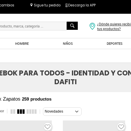
 cambios
Sigue tu pedido
Descarga la APP
¿Dónde quieres recibi
tus productos?
HOMBRE
NIÑOS
DEPORTES
EEBOK PARA TODOS - IDENTIDAD Y CO
DAFITI
k Zapatos
259
productos
por
Novedades