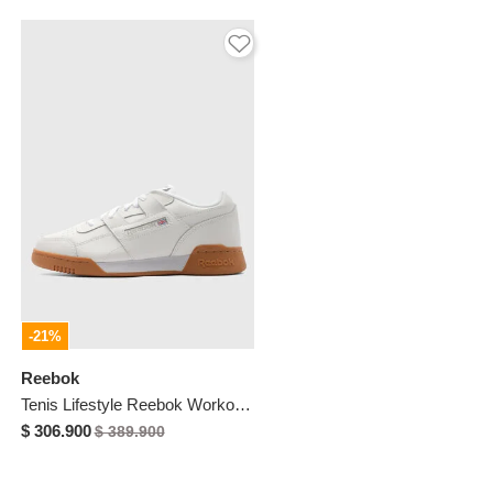
-21%
Reebok
Tenis Lifestyle Reebok Workout Plus Blanco
$ 306.900
$ 389.900