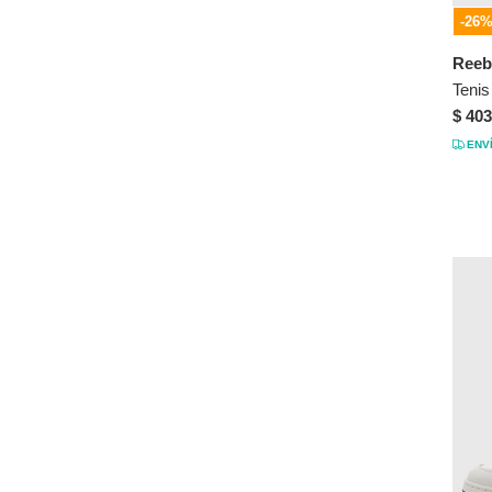
-26
Fioni
Flabelus
Reeb
FLY UP
$ 403
Generic
ENV
GERAL'S
Goodyear
GOTCHA
GRENDENE
Guess
Herreros
Hunters Bay
Hush Puppies
Ipanema
Jordan
Kanna & Co