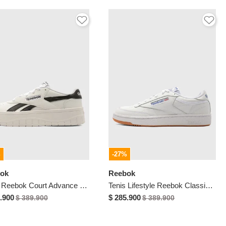
%
-27%
ok
Reebok
Tenis Reebok Court Advance Surge Blanco
Tenis Lifestyle Reebok Classics Club C 85 Blanco
.900
$ 285.900
$ 389.900
$ 389.900