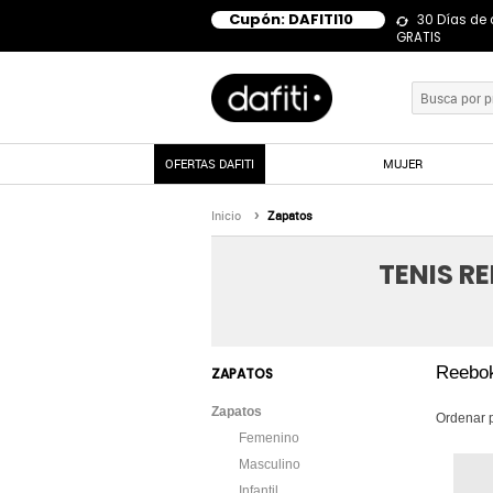
Cupón: DAFITI10
30 Días de
GRATIS
OFERTAS DAFITI
MUJER
Inicio
Zapatos
TENIS R
Reebo
ZAPATOS
Zapatos
Ordenar 
Femenino
Masculino
Infantil