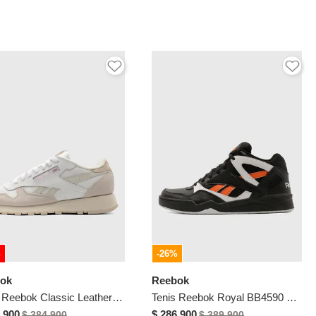
%
-26%
ok
Reebok
Tenis Reebok Classic Leather Blanco
Tenis Reebok Royal BB4590 Negro
.900
$ 286.900
$ 384.900
$ 389.900