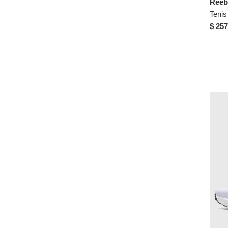
Reeb
Crocs
US 8
Cross Trekkers
$ 257
US 8.5
Croydon
US 9
Dafiti
US 9.5
Derek
US 10
Dexter
Diesel
Disney
Dockers
DREAMER
Ecko
ECOALF
Everlast
FACE 2 FACE
Face2Face
Fila