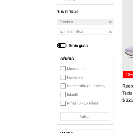
TUS FILTROS
Reebok
Eliminar filtros
Envío gratis
GÉNERO
Masculino
-40
Femenino
Reeb
Bebés Niña (2 - 7 Años)
Infantil
$ 221
Niñas (8 - 16 Años)
Aplicar