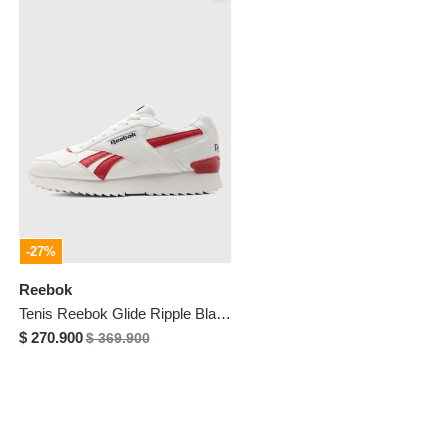
-27%
Reebok
Tenis Reebok Glide Ripple Blanco
$ 270.900
$ 369.900