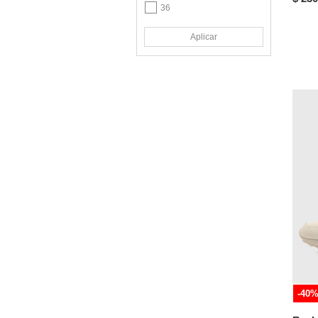
36
BULL TERRIER
36½
Calvin Klein
Aplicar
37
CALZADO ROMULO
37½
CALZARISTY
38
CAT
38½
Champion
39
Colegial by Croydon
39½
Cole Haan
40
Columbia
40½
COMERCIALIZADORA
HERREROS SAS
41
Comfort
41½
Comfort Plus By
42
Predictions
42½
Converse
-40
US 7
Coolway
US 7.5