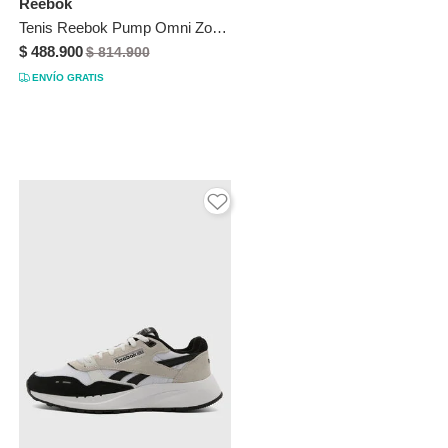
Reebok
Tenis Reebok Pump Omni Zone II Marfil
$ 488.900
$ 814.900
ENVÍO GRATIS