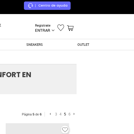
Centro de ayuda
|
r
Registrate
ENTRAR
SNEAKERS
OUTLET
NFORT EN
3
4
5
6
Página
5
de
6