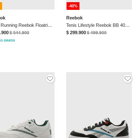
%
-40%
ok
Reebok
Tenis Running Reebok Floatride Energy 5 Blanco
Tenis Lifestyle Reebok BB 4000 II MID Beige
.900
$ 299.900
$ 544.900
$ 499.900
ÍO GRATIS