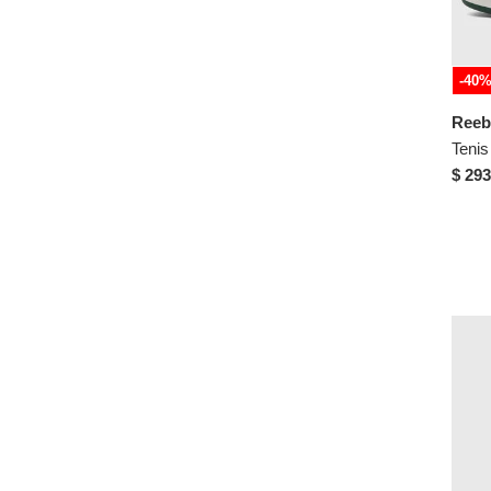
Keddo
Kenneth Cole
King pieces
-40
Koaj
Reeb
Lacoste
LA GEAR
$ 293
Levis
LICENSES DISNEY
LICENSES MARVEL
Los Gomosos
Lower East Side
LUSSIO
M&M
Maniqueo
Mario Hernández
Marketing Personal