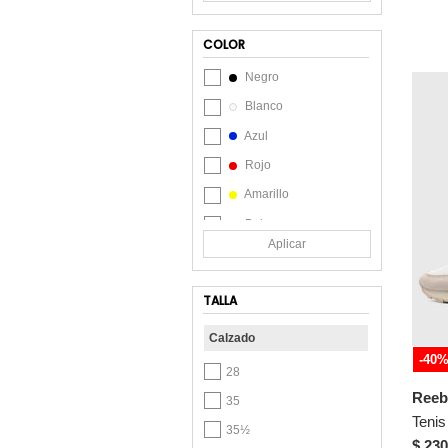
Bambino
Bata
COLOR
BATA COMFIT
Negro
BATA INDUSTRIALS
Blanco
BATA RED LABEL
Azul
Beira Rio
Rojo
Betsy
Amarillo
BLACK JACK
Beige
BONT
Aplicar
Gris
Bosi
Lila
Bosi Bambino
TALLA
Marrón
Brahma
Calzado
Naranja
Brash
-40
Rosa
28
BR Sport
Reeb
Verde
35
Bubblegummers
Violeta
35½
Bubble Gummers
$ 230