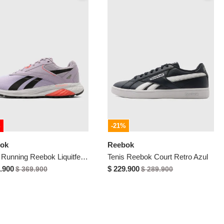
%
-21%
ok
Reebok
Tenis Running Reebok Liquitfect 90 Lila
Tenis Reebok Court Retro Azul
.900
$ 229.900
$ 369.900
$ 289.900