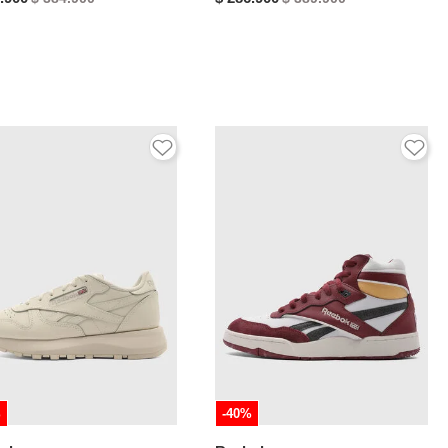
%
-40%