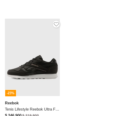
-23%
Reebok
Tenis Lifestyle Reebok Ultra Flash Negro
$ 246.900
$ 319.900