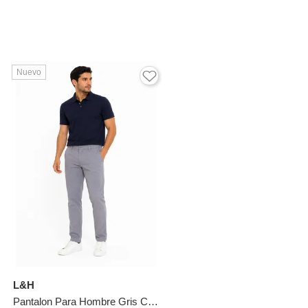
Nuevo
L&H
Pantalon Para Hombre Gris Claro Marca L&H Ref. 2L107001