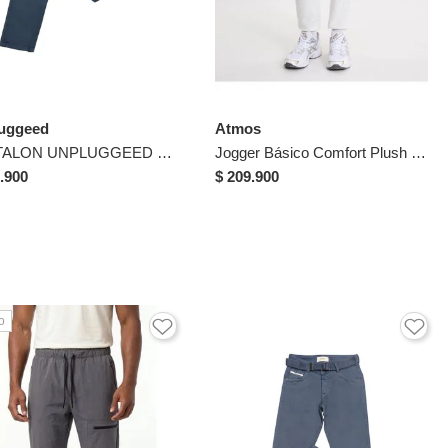
uggeed
Atmos
PANTALON UNPLUGGEED HOMBRE 56286 GRIS OSCURO Talla 34
Jogger Básico Comfort Plush Para Hombre Gris Atmos
.900
$ 209.900
o