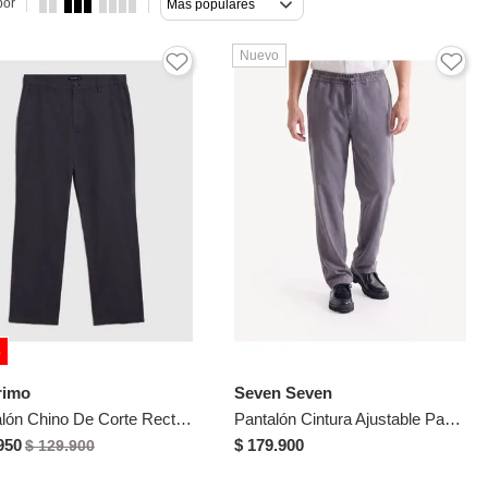
por
Más populares
Nuevo
%
rimo
Seven Seven
Pantalón Chino De Corte Recto Para Hombre Gris Patprimo
Pantalón Cintura Ajustable Para Hombre Gris Seven Seven
950
$ 179.900
$ 129.900