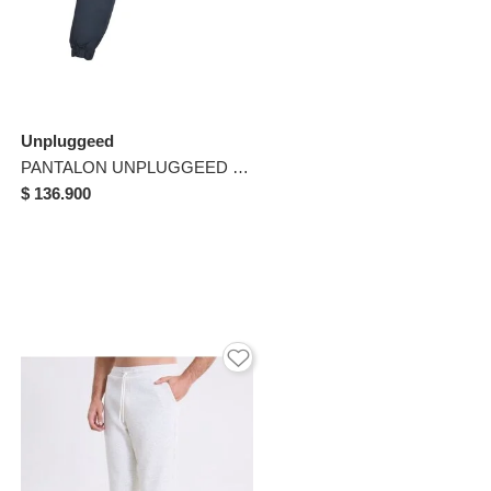
Unpluggeed
PANTALON UNPLUGGEED HOMBRE 56281R GRIS OSCURO Talla 36
$ 136.900