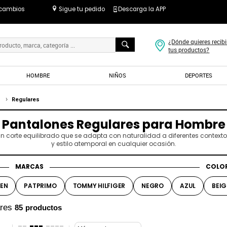
 cambios
Sigue tu pedido
Descarga la APP
¿Dónde quieres recibi
tus productos?
HOMBRE
NIÑOS
DEPORTES
Regulares
Pantalones Regulares para Hombre
l. Un corte equilibrado que se adapta con naturalidad a diferentes cont
y estilo atemporal en cualquier ocasión.
MARCAS
COLO
VEN
PATPRIMO
TOMMY HILFIGER
NEGRO
AZUL
BEIG
ares
85
productos