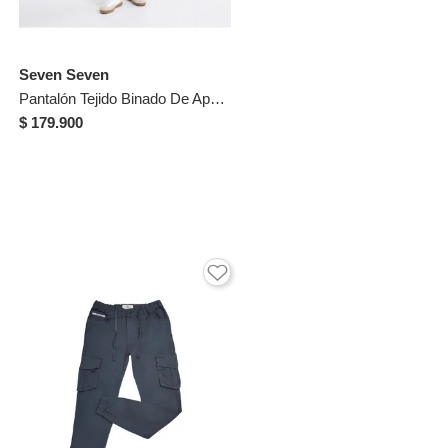
Seven Seven
Pantalón Tejido Binado De Apariencia Limpia Para Hombre Gris Seven Seven
$ 179.900