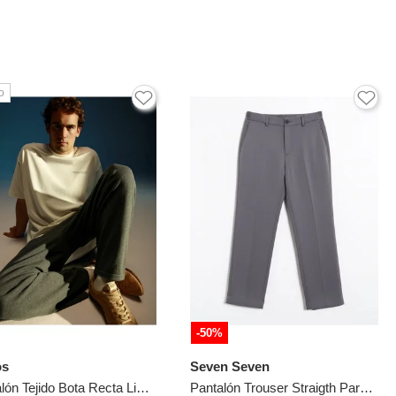
o
-50%
os
Seven Seven
Pantalón Tejido Bota Recta Ligero Para Hombre Gris Atmos
Pantalón Trouser Straigth Para Hombre Gris Seven Seven