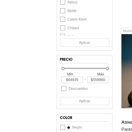
Atmos
Belife
Calvin Klein
Chippo
Nuev
Gef
Aplicar
L&H
Merrell
PRECIO
MP
Ostu
Mín.
Máx.
-
Patprimo
QST
Descuentos
Seven Seven
Aplicar
Sk2P&Co
Tennis
COLOR
Atm
Tommy Hilfiger
Negro
Unpluggeed