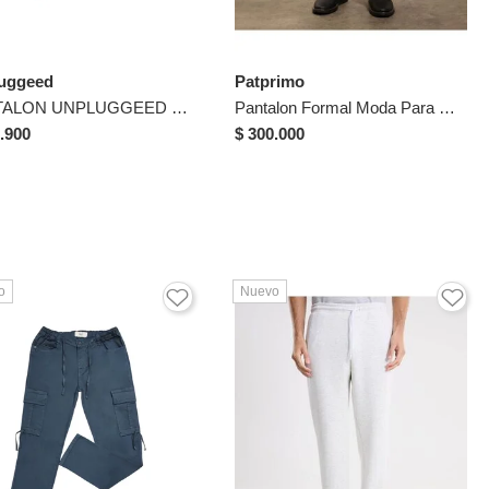
uggeed
Patprimo
PANTALON UNPLUGGEED HOMBRE 56282 GRIS CLARO Talla 36
Pantalon Formal Moda Para Hombre Gris Patprimo
.900
$ 300.000
o
Nuevo