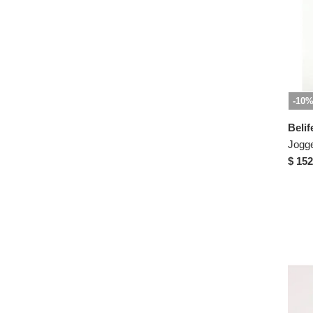
-10
Belif
$ 152