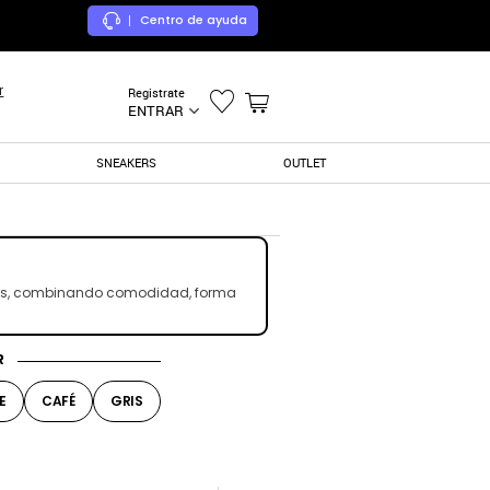
Centro de ayuda
|
r
Registrate
ENTRAR
SNEAKERS
OUTLET
extos, combinando comodidad, forma
R
E
CAFÉ
GRIS