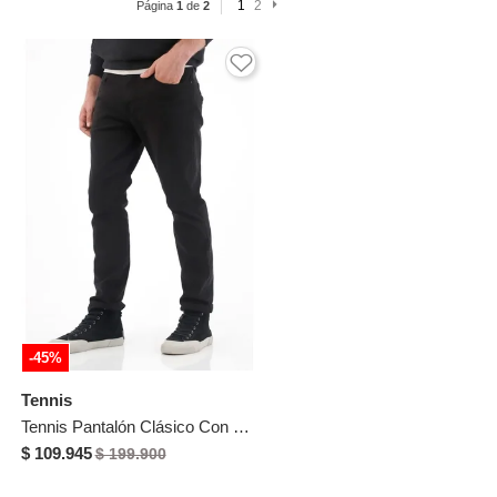
1
2
Página
1
de
2
-45%
Tennis
Tennis Pantalón Clásico Con Mini Raqueta Negro Para Hombre
$ 109.945
$ 199.900