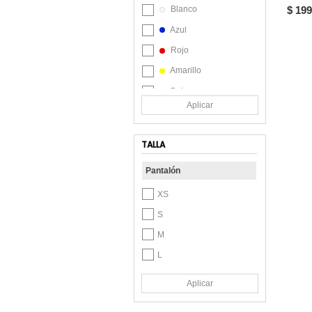
$ 199
Blanco
Vélez
Azul
Rojo
Amarillo
Beige
Aplicar
Café
Celeste
TALLA
Crudo
Pantalón
Gris
Lila
XS
Marrón
S
Multicolor
M
Naranja
L
Natural
XL
Aplicar
Rosa
XXL