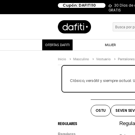
Cupón: DAFITI10
30 Días de
GRATIS
OFERTAS DAFITI
MUJER
Inicio
Masculino
Vestuario
Pantalones
Clásico, versátil y siempre actua
OSTU
SEVEN SE
Regul
REGULARES
Regulares