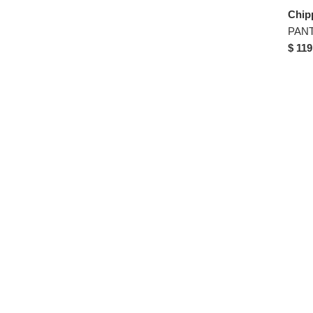
28
Verde
Chip
30
30/32
$ 119
32
32/32
32/34
34
34/32
36
36/32
36/34
38
38/32
40