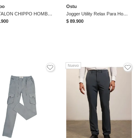
po
Ostu
PANTALON CHIPPO HOMBRE MCJ12778941 GRIS OSCURO Talla 36
Jogger Utility Relax Para Hombre Gris Ostu
.900
$ 89.900
Nuevo