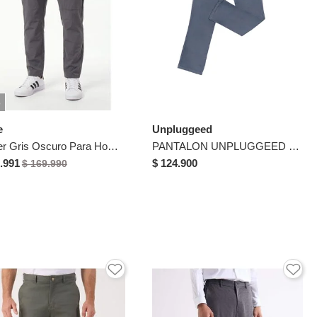
%
e
Unpluggeed
Jogger Gris Oscuro Para Hombre
PANTALON UNPLUGGEED HOMBRE 58378P GRIS OSCURO Talla 36
.991
$ 124.900
$ 169.990