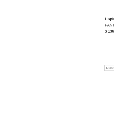
Unpl
$ 136
Nuev