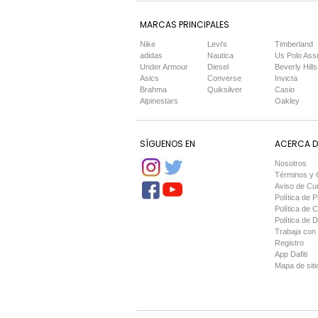
MARCAS PRINCIPALES
Nike
Levi's
Timberland
adidas
Nautica
Us Polo Ass
Under Armour
Diesel
Beverly Hills
Asics
Converse
Invicta
Brahma
Quiksilver
Casio
Alpinestars
Oakley
SÍGUENOS EN
ACERCA DE
Nosotros
Términos y 
Aviso de Cu
Política de P
Política de 
Política de 
Trabaja con
Registro
App Dafiti
Mapa de siti