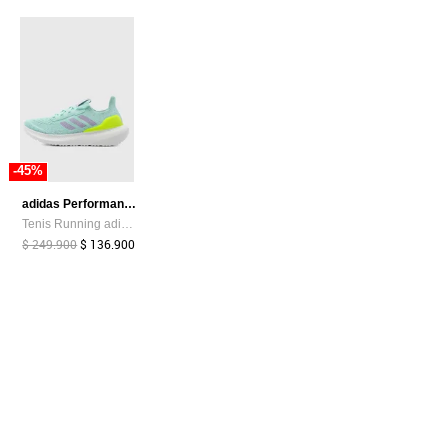
-45%
adidas Performance
Tenis Running adidas Performance Ultra Energy Aguamarina
$ 249.900
$ 136.900