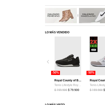
|
LO MÁS VENDIDO
-50%
-50%
Royal County of Berkshire Polo
Tenis Lifestyle Royal County of Berkshire Polo Negro
$ 159.900
$ 79.900
$ 159.900
$
LO MÁS VISTO