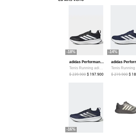
-18%
-14%
adidas Performance
Tenis Running adidas Performance Runfalcon 5 Negro
$ 239.900
$ 197.900
$ 219.900
$ 1
-16%