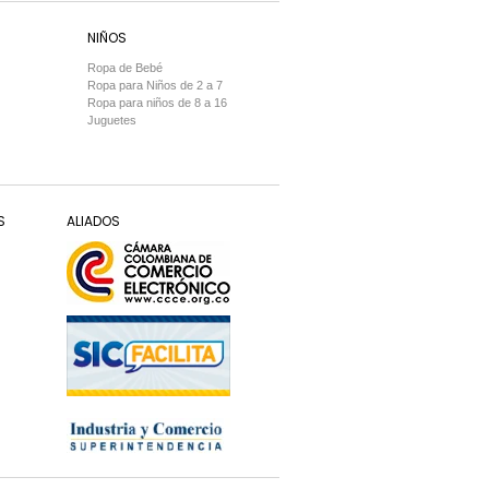
NIÑOS
Ropa de Bebé
Ropa para Niños de 2 a 7
Ropa para niños de 8 a 16
Juguetes
S
ALIADOS