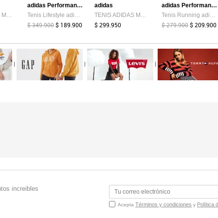
adidas Performance
adidas
adidas Performance
TENIS ADIDAS MUJER LIGHTSHIFT 2.0 - KJ4950
Tenis Lifestyle adidas Sportswear VL Court 00s Blanco
TENIS ADIDAS MUJER TERREX ROCKADIA - KZ9170
Tenis Running adidas Performance Galaxy 7 Negro
$ 349.900
$ 189.900
$ 299.950
$ 279.900
$ 209.900
|
|
|
tos increibles
Términos y condiciones
Política 
Acepta
y