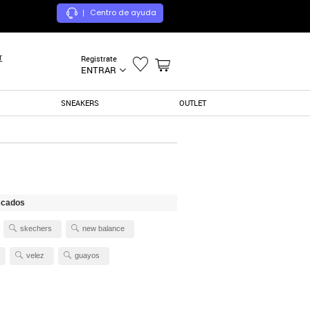
Centro de ayuda
|
r
Registrate
ENTRAR
SNEAKERS
OUTLET
scados
skechers
new balance
velez
guayos