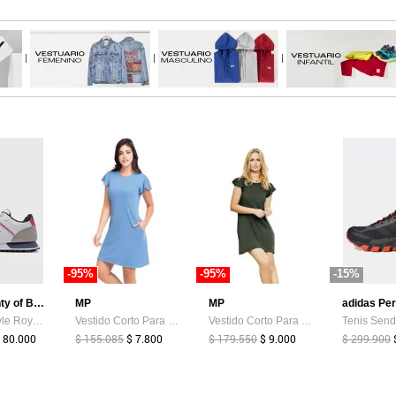
|
|
|
-95%
-95%
-15%
Royal County of Berkshire Polo
MP
MP
adidas Pe
Tenis Lifestyle Royal County of Berkshire Polo Blanco
Vestido Corto Para Mujer Morazul MP
Vestido Corto Para Mujer Verde Militar MP
 80.000
$ 155.085
$ 7.800
$ 179.550
$ 9.000
$ 299.900