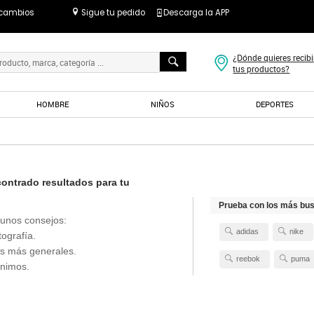
 cambios
Sigue tu pedido
Descarga la APP
¿Dónde quieres recibi
tus productos?
HOMBRE
NIÑOS
DEPORTES
ntrado resultados para tu
Prueba con los más bu
unos consejos:
adidas
nike
tografía.
s más generales.
reebok
puma
ónimos.