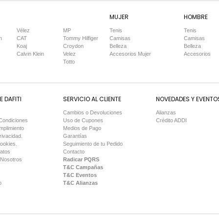
MUJER
HOMBRE
Vélez
MP
Tenis
Tenis
n
CAT
Tommy Hilfiger
Camisas
Camisas
Koaj
Croydon
Belleza
Belleza
Calvin Klein
Velez
Accesorios Mujer
Accesorios
Totto
 DAFITI
SERVICIO AL CLIENTE
NOVEDADES Y EVENTO
Cambios o Devoluciones
Alianzas
Condiciones
Uso de Cupones
Crédito ADDI
mplimiento
Medios de Pago
rivacidad.
Garantías
Cookies.
Seguimiento de tu Pedido
Datos
Contacto
 Nosotros
Radicar PQRS
T&C Campañas
T&C Eventos
o
T&C Alianzas