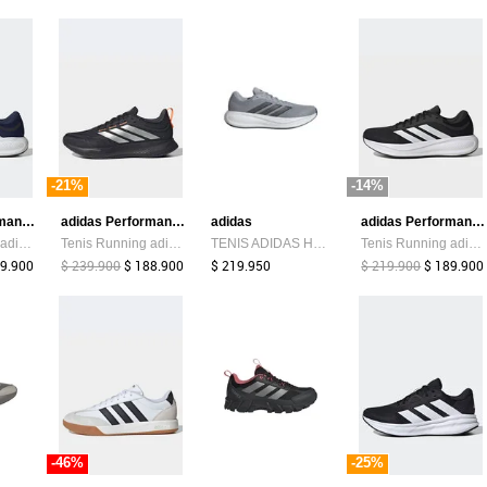
-21%
-14%
adidas Performance
adidas Performance
adidas
adidas Performance
Tenis Running adidas Performance Response Runner 2 Azul
Tenis Running adidas Performance Runblaze Negro
TENIS ADIDAS HOMBRE RESPONSE RUNNER 2 - KJ1734
Tenis Running adidas Performance Response Runner 2 Negro
89.900
$ 239.900
$ 188.900
$ 219.950
$ 219.900
$ 189.900
-46%
-25%