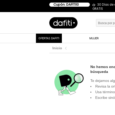
Cupón: DAFITI10
30 Días de
GRATIS
OFERTAS DAFITI
MUJER
Inicio
No hemos enco
búsqueda
Te dejamos alg
Revisa la or
Usa término
Escribe sin