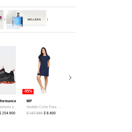
|
|
-95%
-30%
-95%
rformance
MP
adidas Performance
MP
Tenis Senderismo adidas TERREX Rockadia Negro
Vestido Corto Para Mujer Azul MP
Tenis Lifestyle adidas Sportswear Advantage Base 2.0 Blanco
$ 254.900
$ 167.685
$ 8.400
$ 199.900
$ 139.900
$ 176.400