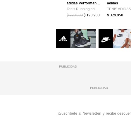
adidas Performance
adidas
Tenis Running adidas Performance Runblaze Azul
$ 229.900
$ 193.900
$ 329.950
|
PUBLICIDAD
PUBLICIDAD
¡Suscríbete al Newsletter! y recibe descuen