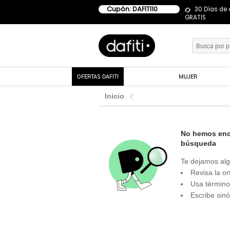
Cupón: DAFITI10
30 Días de
GRATIS
OFERTAS DAFITI
MUJER
Inicio
No hemos enco
búsqueda
Te dejamos alg
Revisa la or
Usa término
Escribe sin