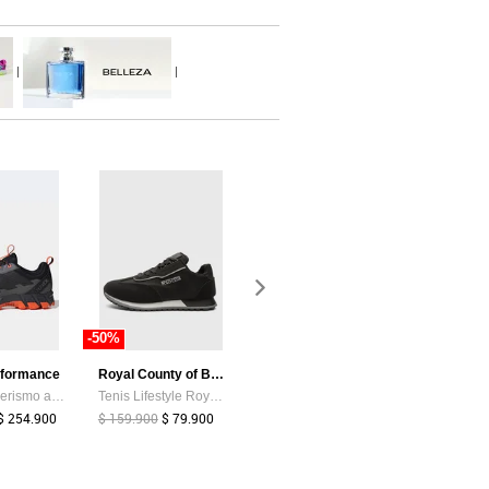
|
|
-50%
-91%
-95%
rformance
Royal County of Berkshire Polo
Atypical
MP
Tenis Senderismo adidas TERREX Rockadia Negro
Tenis Lifestyle Royal County of Berkshire Polo Negro
Camiseta Mujer Negro Atypical 114250
$ 254.900
$ 159.900
$ 79.900
$ 117.600
$ 10.600
$ 176.400