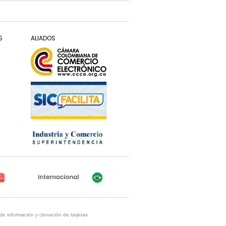
S
ALIADOS
de información y clonación de tarjetas