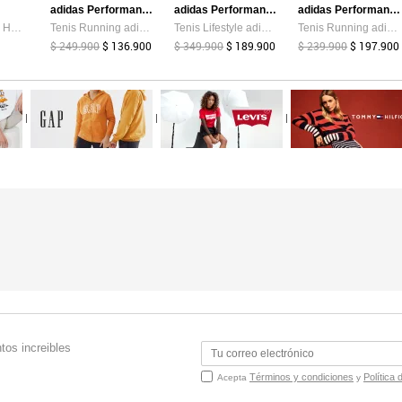
adidas Performance
adidas Performance
adidas Performance
TENIS ADIDAS HOMBRE RESPONSE RUNNER 2 - KJ1734
Tenis Running adidas Performance Ultra Energy Aguamarina
Tenis Lifestyle adidas Sportswear VL Court 00s Blanco
Tenis Running adidas Performance Runfalcon 5 Negro
$ 249.900
$ 136.900
$ 349.900
$ 189.900
$ 239.900
$ 197.900
|
|
|
tos increibles
Términos y condiciones
Política 
Acepta
y