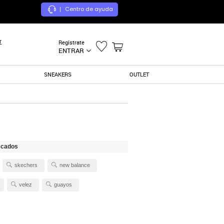
Centro de ayuda
|
r
Registrate
ENTRAR
SNEAKERS
OUTLET
scados
skechers
new balance
velez
guayos