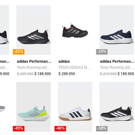
-21%
-14%
adidas Performance
adidas Performance
adidas
adidas Performance
Tenis Running adidas Performance Galaxy 7 Negro
Tenis Running adidas Performance Runblaze Negro
TENIS ADIDAS MUJER TERREX ROCKADIA - KZ9170
Tenis Running adidas Performance Response Runner 2 Azul
09.900
$ 239.900
$ 188.900
$ 299.950
$ 219.900
$ 189.900
-45%
-46%
-18%