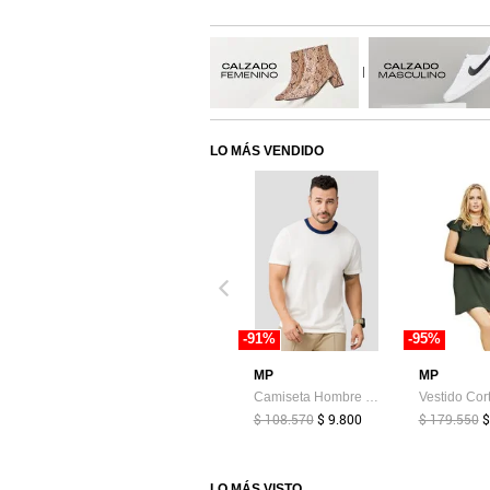
|
LO MÁS VENDIDO
-91%
-95%
MP
MP
Camiseta Hombre Crema Mp 110530
$ 108.570
$ 9.800
$ 179.550
$
LO MÁS VISTO