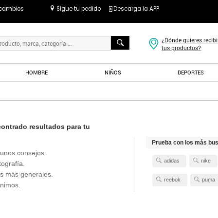
 cambios
Sigue tu pedido
Descarga la APP
¿Dónde quieres recibi
tus productos?
HOMBRE
NIÑOS
DEPORTES
ntrado resultados para tu
Prueba con los más bu
unos consejos:
adidas
nike
tografía.
s más generales.
reebok
puma
ónimos.