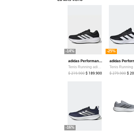
-14%
-25%
adidas Performance
Tenis Running adidas Performance Response Runner 2 Negro
$ 219.900
$ 189.900
$ 279.900
$ 2
-16%