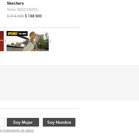
Skechers
Tenis SKECHERS Slip-ins: BOBS Sport Squad Chaos 4 Negro
$ 314.900
$ 188.900
|
|
Soy Mujer
Soy Hombre
de tratamiento de datos