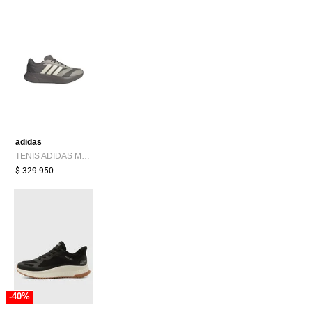
adidas
TENIS ADIDAS MUJER LIGHTSHIFT 2.0 - KJ4950
$ 329.950
-40%