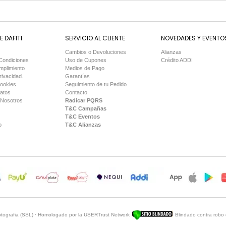
 DAFITI
SERVICIO AL CLIENTE
NOVEDADES Y EVENTO
Cambios o Devoluciones
Alianzas
Condiciones
Uso de Cupones
Crédito ADDI
mplimiento
Medios de Pago
rivacidad.
Garantías
Cookies.
Seguimiento de tu Pedido
Datos
Contacto
 Nosotros
Radicar PQRS
T&C Campañas
T&C Eventos
o
T&C Alianzas
iptografia (SSL) · Homologado por la USERTrust Network
Blindado contra robo 
Sitio Blindado