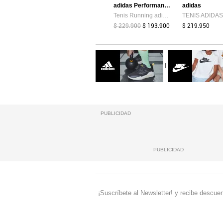
adidas Performance
adidas
Tenis Running adidas Performance Runblaze Azul
$ 229.900
$ 193.900
$ 219.950
|
PUBLICIDAD
PUBLICIDAD
¡Suscríbete al Newsletter! y recibe descuen