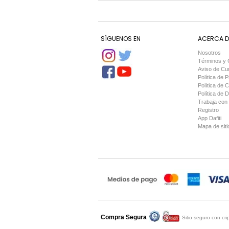
SÍGUENOS EN
ACERCA DE
Nosotros
Términos y 
Aviso de Cu
Política de P
Política de 
Política de 
Trabaja con
Registro
App Dafiti
Mapa de siti
Compra Segura
Compra asegurada por
Sitio seguro con cr