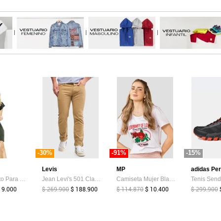
|
|
|
-30%
-91%
-15%
Levis
MP
adidas Pe
Vestido Corto Para Mujer Verde Militar MP
Jean Levi's 501 Classic Fit Arena
Camiseta Mujer Blanco Mp 114227
 9.000
$ 269.900
$ 188.900
$ 114.870
$ 10.400
$ 299.900