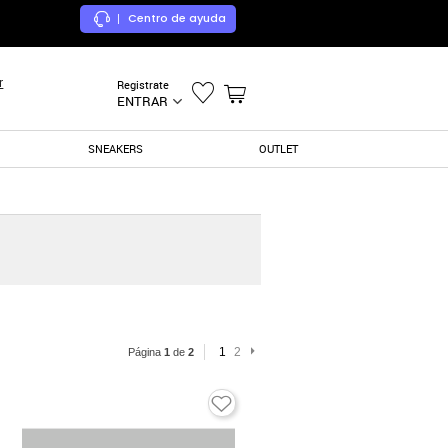
Centro de ayuda
|
r
Registrate
ENTRAR
SNEAKERS
OUTLET
1
2
Página
1
de
2