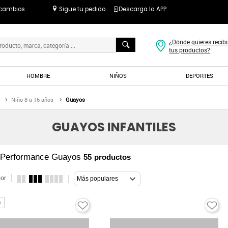
 cambios
Sigue tu pedido
Descarga la APP
¿Dónde quieres recibi
tus productos?
HOMBRE
NIÑOS
DEPORTES
Niño 8 a 16 años
Guayos
GUAYOS INFANTILES
 Performance Guayos
55
productos
or
Más populares
o