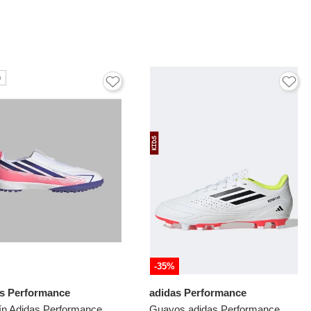
o
-35%
as Performance
adidas Performance
Torretín Adidas Performance Niño F50 Hyperfast League Sin Cordones - Blanco - Fútbol | Entrenamiento Y Competencia
Guayos adidas Performance Deportivo III FG/MG Blanco