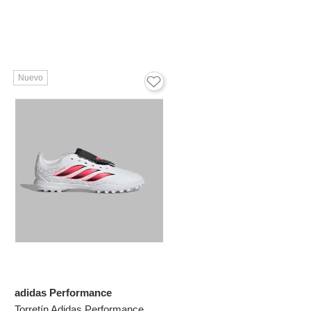
Nuevo
adidas Performance
Torretín Adidas Performance Niño Predator Club Lengüeta Plegable - Blanco - Fútbol | Entrenamiento Y Competencia