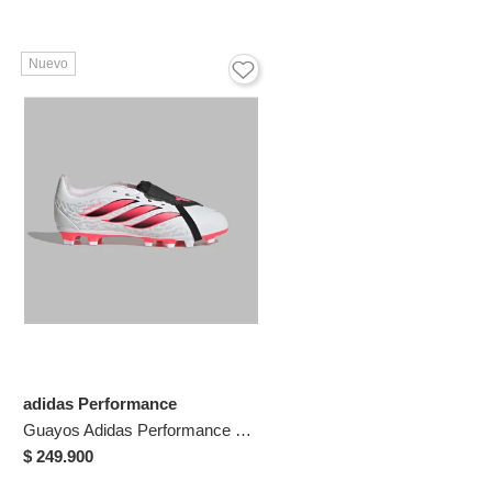
Nuevo
adidas Performance
Guayos Adidas Performance Niño Predator Club Lengüeta Plegable - Blanco - Fútbol | Entrenamiento Y Competencia
$ 249.900