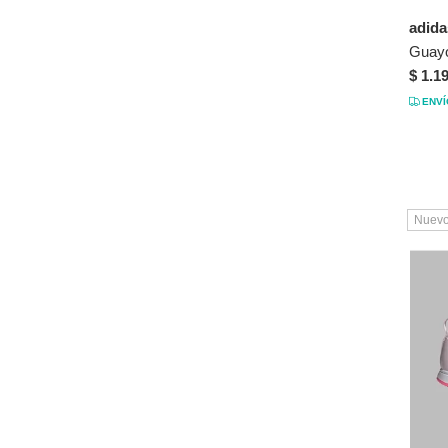
adid
$ 1.1
ENVÍ
Nuev