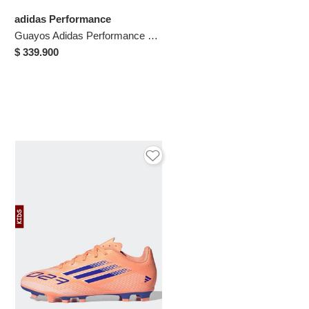
adidas Performance
Guayos Adidas Performance Niño Predator League Lengüeta Plegable - Blanco - Fútbol | Entrenamiento Y Competencia
$ 339.900