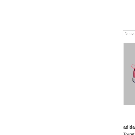
8
9
10
11
Nuev
12
13
3½
4½
5½
7½
8½
9½
10½
11½
adid
12½