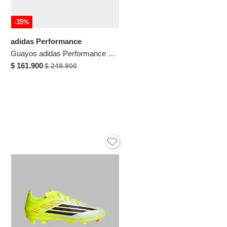
-35%
adidas Performance
Guayos adidas Performance F50 Club FG/MG Naranja
$ 161.900
$ 249.900