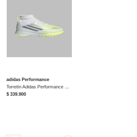
adidas Performance
Torretín Adidas Performance Niño F50 Sparkfusion League TF - Fútbol | Césped Sintético
$ 339.900