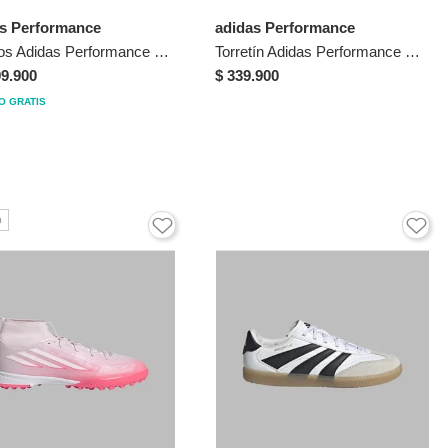
as Performance
adidas Performance
Guayos Adidas Performance Niño Predator Elite Lengu Plegable FG - Gris - Fútbol | Césped Natural
Torretín Adidas Performance Niño Predator League Lengüeta Plegable - Blanco - Fútbol | Entrenamiento Y Competencia
99.900
$ 339.900
O GRATIS
o