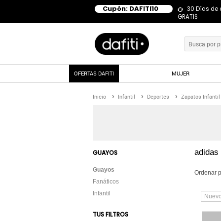
Cupón: DAFITI10
30 Días de
GRATIS
OFERTAS DAFITI
MUJER
Inicio
Infantil
Deportes
Zapatos Infantil
adidas
GUAYOS
Guayos
Ordenar p
Fanáticos
Infantil
Nuev
TUS FILTROS