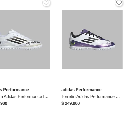
as Performance
adidas Performance
Torretín Adidas Performance Infantil F50 Club De Niños Para Pasto Sintético TF - Fútbol | Césped Sintético
Torretín Adidas Performance Niño F50 Club Messi TF - Blanco - Purpura - Fútbol | Césped Sintético
.900
$ 249.900