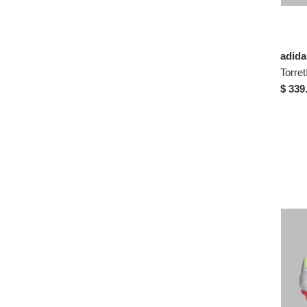
adid
$ 339