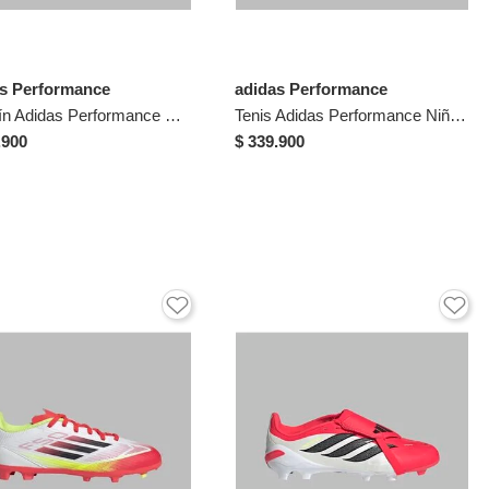
as Performance
adidas Performance
Torretín Adidas Performance Niño F50 Sparkfusion League Caña Media - Rosado - Fútbol | Entrenamiento Y Competencia
Tenis Adidas Performance Niño Predator Freestyle IN-Blanco - Negro - Fútbol | Cancha Bajo Techo
.900
$ 339.900