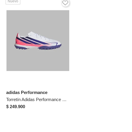
Nuevo
adidas Performance
Torretín Adidas Performance Niño F50 Hyperfast Club - Blanco - Fútbol | Entrenamiento Y Competencia
$ 249.900