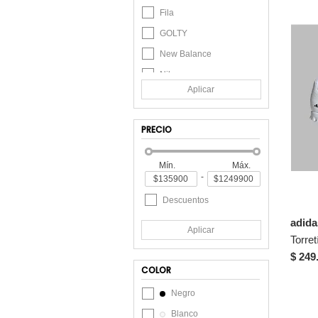
Fila
GOLTY
New Balance
Nike
Aplicar
Patrick
Puma
PRECIO
Score
TREME
Mín.
Máx.
-
Descuentos
adid
Aplicar
$ 249
COLOR
Negro
Blanco