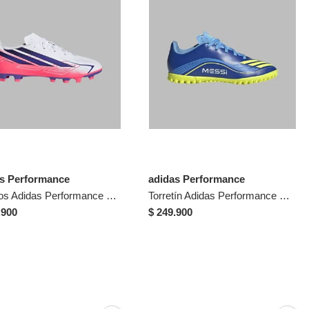
as Performance
adidas Performance
Guayos Adidas Performance Niño F50 Hyperfast Club - Blanco - Fútbol | Entrenamiento Y Competencia
Torretín Adidas Performance Niño F50 Messi Club TF - Fútbol | Césped Sintético
.900
$ 249.900