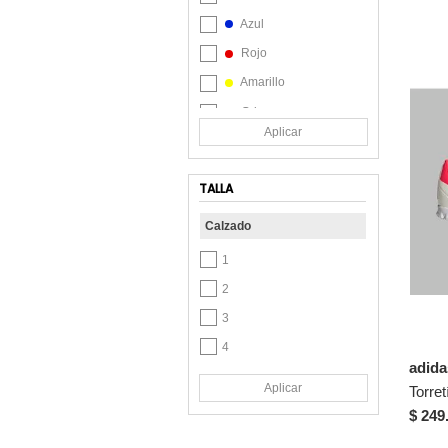
Azul
Rojo
Amarillo
Gris
Aplicar
Morado
Naranja
TALLA
Plateado
Calzado
Rosa
Verde
1
2
3
4
adid
5
Aplicar
6
$ 249
7