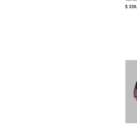
13½
$ 339
27½
28
29
36½
US 1½
US 2½