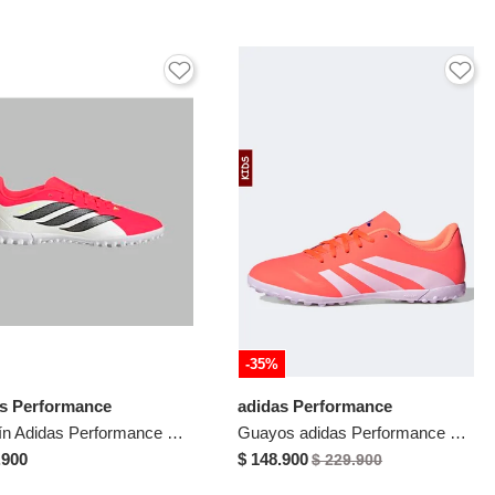
-35%
as Performance
adidas Performance
Torretín Adidas Performance Niño Predator Club TF - Fútbol | Césped Sintético
Guayos adidas Performance Predator 25 Essentials Coral
.900
$ 148.900
$ 229.900